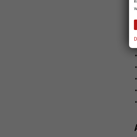
k
w
G
D
L