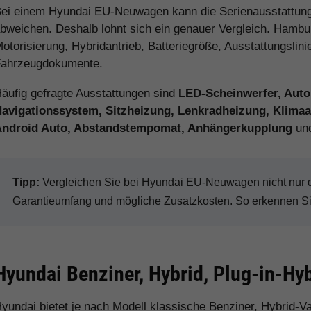
ei einem Hyundai EU-Neuwagen kann die Serienausstattung
bweichen. Deshalb lohnt sich ein genauer Vergleich. Hamburg
otorisierung, Hybridantrieb, Batteriegröße, Ausstattungslini
ahrzeugdokumente.
äufig gefragte Ausstattungen sind
LED-Scheinwerfer, Auto
avigationssystem, Sitzheizung, Lenkradheizung, Klimaau
Android Auto, Abstandstempomat, Anhängerkupplung
und
Tipp:
Vergleichen Sie bei Hyundai EU-Neuwagen nicht nur de
Garantieumfang und mögliche Zusatzkosten. So erkennen Sie 
Hyundai Benziner, Hybrid, Plug-in-Hyb
yundai bietet je nach Modell klassische Benziner, Hybrid-Va