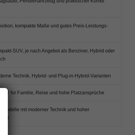
lltagsauto, Pendlerfahrzeug und praktischer Kombi
osition, kompakte Maße und gutes Preis-Leistungs-
akt-SUV, je nach Angebot als Benziner, Hybrid oder
ich
oderne Technik, Hybrid- und Plug-in-Hybrid-Varianten
SUV für Familie, Reise und hohe Platzansprüche
he Modelle mit moderner Technik und hoher
hkeit