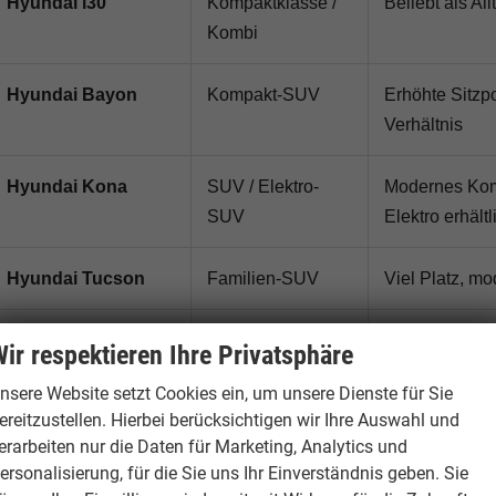
Hyundai i30
Kompaktklasse /
Beliebt als A
Kombi
Hyundai Bayon
Kompakt-SUV
Erhöhte Sitzp
Verhältnis
Hyundai Kona
SUV / Elektro-
Modernes Komp
SUV
Elektro erhältl
Hyundai Tucson
Familien-SUV
Viel Platz, m
Hyundai Santa Fe
Großes SUV
Komfortables 
ir respektieren Ihre Privatsphäre
nsere Website setzt Cookies ein, um unsere Dienste für Sie
Hyundai IONIQ 5 /
Elektroauto
Vollelektrisc
ereitzustellen. Hierbei berücksichtigen wir Ihre Auswahl und
IONIQ 6
Alltagstauglic
erarbeiten nur die Daten für Marketing, Analytics und
ersonalisierung, für die Sie uns Ihr Einverständnis geben. Sie