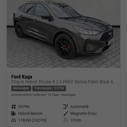
Ford Kuga
Plug-In Hybrid ST-Line X 2.5 PHEV Styling-Paket Black AHK
Neuwagen
Fahrzeugnr.: 53796
unverbindliche Lieferzeit:
10 Tage
Neuwagen
Fahrzeugnr.
53796
Getriebe
Automatik
Kraftstoff
Hybrid Benzin
Außenfarbe
Magnetic-Grau
Leistung
178 kW (242 PS)
Kilometerstand
10 km