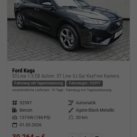
Ford Kuga
ST-Line 1.5 EB Autom. ST Line 5J.Gar KeyFree Kamera
Fahrzeug mit Tageszulassung
Fahrzeugnr.: 52597
unverbindliche Lieferzeit:
10 Tage
Fahrzeug mit Tageszulassung
Fahrzeugnr.
52597
Getriebe
Automatik
Kraftstoff
Benzin
Außenfarbe
Agate-Black Metallic
Leistung
137 kW (186 PS)
Kilometerstand
20 km
01.03.2026
30.264,– €