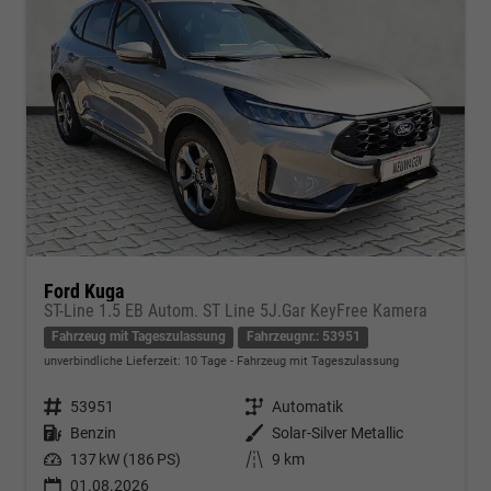
Ford Kuga
ST-Line 1.5 EB Autom. ST Line 5J.Gar KeyFree Kamera
Fahrzeug mit Tageszulassung
Fahrzeugnr.: 53951
unverbindliche Lieferzeit:
10 Tage
Fahrzeug mit Tageszulassung
Fahrzeugnr.
53951
Getriebe
Automatik
Kraftstoff
Benzin
Außenfarbe
Solar-Silver Metallic
Leistung
137 kW (186 PS)
Kilometerstand
9 km
01.08.2026