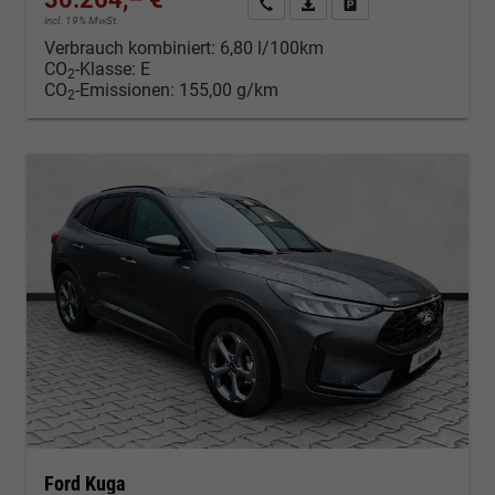
Kontakt & Angebot anfordern
PDF-Datei, Fahrzeugexposé d
Fahrzeug merken/Expo
incl. 19% MwSt.
Verbrauch kombiniert:
6,80 l/100km
CO
-Klasse:
E
2
CO
-Emissionen:
155,00 g/km
2
Ford Kuga