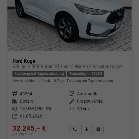
Ford Kuga
ST-Line 1.5EB Autom ST Line 5JGa AHK Assistenzpaket
Fahrzeug mit Tageszulassung
Fahrzeugnr.: 49264
unverbindliche Lieferzeit:
10 Tage
Fahrzeug mit Tageszulassung
Fahrzeugnr.
49264
Getriebe
Automatik
Kraftstoff
Benzin
Außenfarbe
Frozen-White
Leistung
137 kW (186 PS)
Kilometerstand
20 km
01.05.2026
32.245,– €
Kontakt & Angebot anfordern
PDF-Datei, Fahrzeugexposé d
Fahrzeug merken/Expo
incl. 19% MwSt.