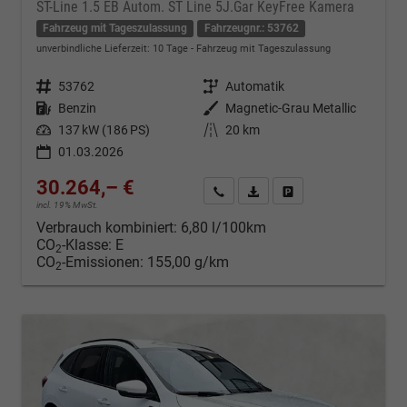
ST-Line 1.5 EB Autom. ST Line 5J.Gar KeyFree Kamera
Fahrzeug mit Tageszulassung
Fahrzeugnr.: 53762
unverbindliche Lieferzeit:
10 Tage
Fahrzeug mit Tageszulassung
Fahrzeugnr.
53762
Getriebe
Automatik
Kraftstoff
Benzin
Außenfarbe
Magnetic-Grau Metallic
Leistung
137 kW (186 PS)
Kilometerstand
20 km
01.03.2026
30.264,– €
Kontakt & Angebot anfordern
PDF-Datei, Fahrzeugexposé d
Fahrzeug merken/Expo
incl. 19% MwSt.
Verbrauch kombiniert:
6,80 l/100km
CO
-Klasse:
E
2
CO
-Emissionen:
155,00 g/km
2