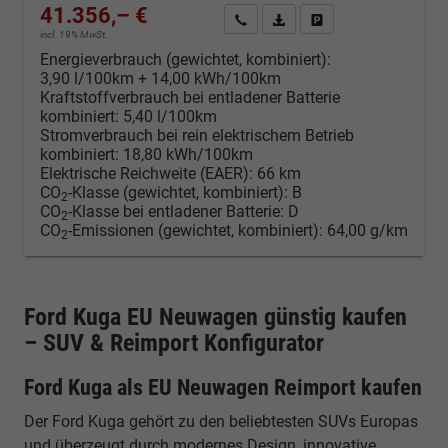
41.356,– €
Kontakt & Angebot anfordern
PDF-Datei, Fahrzeugexposé d
Fahrzeug merken/Expo
incl. 19% MwSt.
Energieverbrauch (gewichtet, kombiniert):
3,90 l/100km + 14,00 kWh/100km
Kraftstoffverbrauch bei entladener Batterie
kombiniert:
5,40 l/100km
Stromverbrauch bei rein elektrischem Betrieb
kombiniert:
18,80 kWh/100km
Elektrische Reichweite (EAER):
66 km
CO
-Klasse (gewichtet, kombiniert):
B
2
CO
-Klasse bei entladener Batterie:
D
2
CO
-Emissionen (gewichtet, kombiniert):
64,00 g/km
2
Ford Kuga EU Neuwagen günstig kaufen
– SUV & Reimport Konfigurator
Ford Kuga als EU Neuwagen Reimport kaufen
Der Ford Kuga gehört zu den beliebtesten SUVs Europas
und überzeugt durch modernes Design, innovative