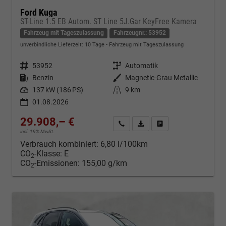
Ford Kuga
ST-Line 1.5 EB Autom. ST Line 5J.Gar KeyFree Kamera
Fahrzeug mit Tageszulassung
Fahrzeugnr.: 53952
unverbindliche Lieferzeit:
10 Tage
Fahrzeug mit Tageszulassung
Fahrzeugnr.
53952
Getriebe
Automatik
Kraftstoff
Benzin
Außenfarbe
Magnetic-Grau Metallic
Leistung
137 kW (186 PS)
Kilometerstand
9 km
01.08.2026
29.908,– €
Kontakt & Angebot anfordern
PDF-Datei, Fahrzeugexposé d
Fahrzeug merken/Expo
incl. 19% MwSt.
Verbrauch kombiniert:
6,80 l/100km
CO
-Klasse:
E
2
CO
-Emissionen:
155,00 g/km
2