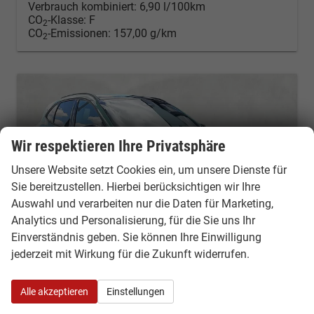
Verbrauch kombiniert:
6,90 l/100km
CO
-Klasse:
F
2
CO
-Emissionen:
157,00 g/km
2
Wir respektieren Ihre Privatsphäre
Unsere Website setzt Cookies ein, um unsere Dienste für
Sie bereitzustellen. Hierbei berücksichtigen wir Ihre
Auswahl und verarbeiten nur die Daten für Marketing,
Analytics und Personalisierung, für die Sie uns Ihr
Einverständnis geben. Sie können Ihre Einwilligung
jederzeit mit Wirkung für die Zukunft widerrufen.
Ford Kuga
Alle akzeptieren
Einstellungen
Plug-In Hybrid ST-Line X 2.5 PHEV Styling-Paket Black AHK
Neuwagen
Fahrzeugnr.: 53794