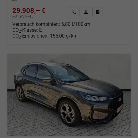
29.908,– €
Kontakt & Angebot anfordern
PDF-Datei, Fahrzeugexposé d
Fahrzeug merken/Expo
incl. 19% MwSt.
Verbrauch kombiniert:
6,80 l/100km
CO
-Klasse:
E
2
CO
-Emissionen:
155,00 g/km
2