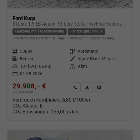
Ford Kuga
ST-Line 1.5 EB Autom. ST Line 5J.Gar KeyFree Kamera
Fahrzeug mit Tageszulassung
Fahrzeugnr.: 53884
unverbindliche Lieferzeit:
10 Tage
Fahrzeug mit Tageszulassung
Fahrzeugnr.
53884
Getriebe
Automatik
Kraftstoff
Benzin
Außenfarbe
Agate Black Metallic
Leistung
137 kW (186 PS)
Kilometerstand
9 km
01.08.2026
29.908,– €
Kontakt & Angebot anfordern
PDF-Datei, Fahrzeugexposé d
Fahrzeug merken/Expo
incl. 19% MwSt.
Verbrauch kombiniert:
6,80 l/100km
CO
-Klasse:
E
2
CO
-Emissionen:
155,00 g/km
2