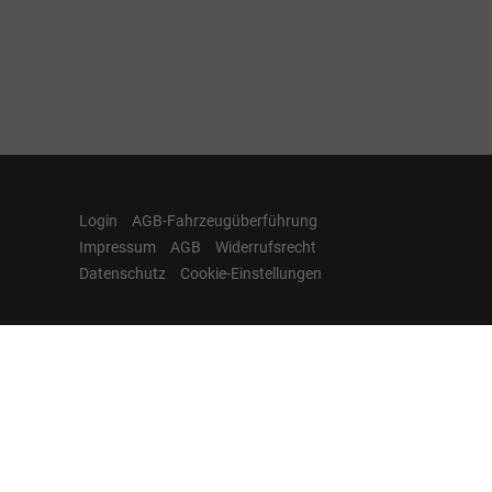
Login
AGB-Fahrzeugüberführung
Impressum
AGB
Widerrufsrecht
Datenschutz
Cookie-Einstellungen
Hamburgcars auf
Facebook, Instagram,