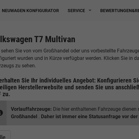
NEUWAGEN KONFIGURATOR
SERVICE
BEWERTUNGEN&RE
lkswagen T7 Multivan
 sehen Sie von vom Großhandel oder uns vorbestellte Fahrzeuge, 
iguriert wurden und in Kürze verfügbar werden. Klicken Sie in 
rzeugs zu sehen.
erhalten Sie Ihr individuelles Angebot: Konfigurieren S
eiligen
Herstellerwebsite
und senden Sie uns anschließ
F
zu.
Vorlauffahrzeuge:
Die hier enthaltenen Fahrzeuge dienen n
Großhandel
.
Daher ist immer eine Statusanfrage vor der
lle