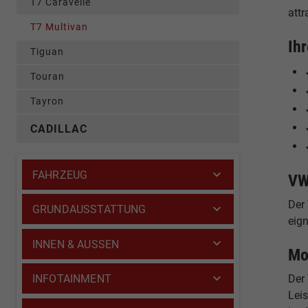
T7 Caravelle
attr
T7 Multivan
Ih
Tiguan
Touran
Tayron
CADILLAC
FAHRZEUG
VW
Der
GRUNDAUSSTATTUNG
eign
INNEN & AUSSEN
Mo
Der 
INFOTAINMENT
Lei