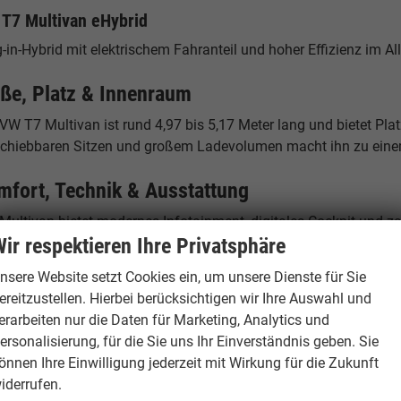
T7 Multivan eHybrid
-in-Hybrid mit elektrischem Fahranteil und hoher Effizienz im All
ße, Platz & Innenraum
VW T7 Multivan ist rund 4,97 bis 5,17 Meter lang und bietet Plat
schiebbaren Sitzen und großem Ladevolumen macht ihn zu einem
mfort, Technik & Ausstattung
Multivan bietet modernes Infotainment, digitales Cockpit und za
ir respektieren Ihre Privatsphäre
zsysteme und innovative Technologien sorgen für maximalen Ko
nsere Website setzt Cookies ein, um unsere Dienste für Sie
rum der VW T7 Multivan als Reimport günstiger
ereitzustellen. Hierbei berücksichtigen wir Ihre Auswahl und
kswagen EU Neuwagen werden in verschiedenen europäischen Lä
erarbeiten nur die Daten für Marketing, Analytics und
port profitieren Sie von diesen Preisunterschieden – bei identis
ersonalisierung, für die Sie uns Ihr Einverständnis geben. Sie
önnen Ihre Einwilligung jederzeit mit Wirkung für die Zukunft
andort Hamburg – Ihr Ansprechpartner
iderrufen.