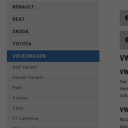
RENAULT
SEAT
SKODA
TOYOTA
VOLKSWAGEN
VW
Golf Variant
VW
Passat Variant
Der
Polo
Ham
sof
T-Cross
VW
T-Roc
T7 California
Nut
Auss