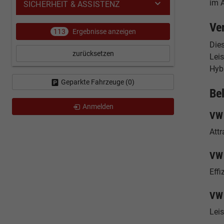
im A
SICHERHEIT & ASSISTENZ
Ve
113
Ergebnisse anzeigen
Die
zurücksetzen
Leis
Hybr
Geparkte Fahrzeuge (
0
)
Be
Anmelden
VW 
Attr
VW 
Effi
VW 
Lei