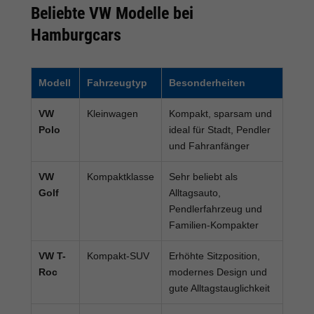
Beliebte VW Modelle bei
Hamburgcars
Modell
Fahrzeugtyp
Besonderheiten
VW
Kleinwagen
Kompakt, sparsam und
Polo
ideal für Stadt, Pendler
und Fahranfänger
VW
Kompaktklasse
Sehr beliebt als
Golf
Alltagsauto,
Pendlerfahrzeug und
Familien-Kompakter
VW T-
Kompakt-SUV
Erhöhte Sitzposition,
Roc
modernes Design und
gute Alltagstauglichkeit