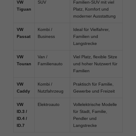
VW
SUV
Familien-SUV mit viel
Tiguan
Platz, Komfort und
moderner Ausstattung
VW
Kombi /
Ideal für Vielfahrer,
Passat
Business
Familien und
Langstrecke
VW
Van /
Viel Platz, flexible Sitze
Touran
Familienauto
und hoher Nutzwert für
Familien
VW
Kombi /
Praktisch für Familie,
Caddy
Nutzfahrzeug
Gewerbe und Freizeit
VW
Elektroauto
Vollelektrische Modelle
ID.3 /
für Stadt, Familie,
ID.4 /
Pendler und
ID.7
Langstrecke