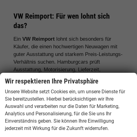
VW Reimport: Für wen lohnt sich
das?
Ein
VW Reimport
lohnt sich besonders für
Käufer, die einen hochwertigen Neuwagen mit
guter Ausstattung und starkem Preis-Leistungs-
Verhältnis suchen. Hamburgcars prüft
Ausstattung, Motorisierung, Lieferzeit,
Garantiebedingungen und Fahrzeugdetails
Wir respektieren Ihre Privatsphäre
transparent vor dem Kauf.
Unsere Website setzt Cookies ein, um unsere Dienste für
Für Stadtfahrer:
VW Polo, VW Golf, VW
Sie bereitzustellen. Hierbei berücksichtigen wir Ihre
Auswahl und verarbeiten nur die Daten für Marketing,
ID.3
Analytics und Personalisierung, für die Sie uns Ihr
Für Familien:
VW Tiguan, VW Passat
Einverständnis geben. Sie können Ihre Einwilligung
Variant, VW Touran, VW Caddy
jederzeit mit Wirkung für die Zukunft widerrufen.