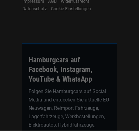
Impressum
AGB
Widerrufsrecht
Datenschutz
Cookie-Einstellungen
Hamburgcars auf
Facebook, Instagram,
YouTube & WhatsApp
Folgen Sie Hamburgcars auf Social
Media und entdecken Sie aktuelle EU-
Neuwagen, Reimport Fahrzeuge,
Lagerfahrzeuge, Werkbestellungen,
Elektroautos, Hybridfahrzeuge,
Fahrzeugvorstellungen,