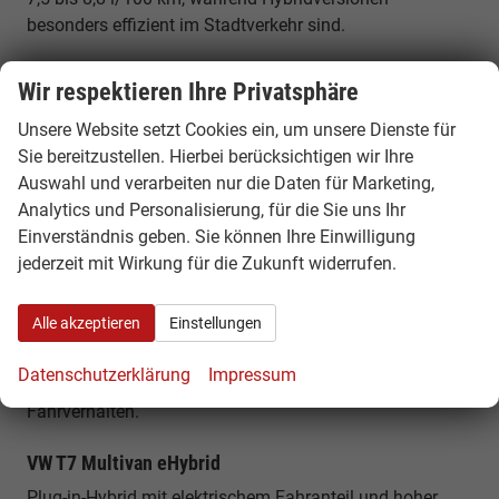
besonders effizient im Stadtverkehr sind.
Beliebte Varianten des VW T7 Multivan
Wir respektieren Ihre Privatsphäre
VW T7 Multivan EU Neuwagen – Einstieg
Unsere Website setzt Cookies ein, um unsere Dienste für
Sie bereitzustellen. Hierbei berücksichtigen wir Ihre
Attraktive Basisversion mit moderner Ausstattung und
Auswahl und verarbeiten nur die Daten für Marketing,
ideal für Alltag und Familie.
Analytics und Personalisierung, für die Sie uns Ihr
VW T7 Multivan 2.0 TDI
Einverständnis geben. Sie können Ihre Einwilligung
jederzeit mit Wirkung für die Zukunft widerrufen.
Effizienter Diesel mit hoher Reichweite und ideal für
Vielfahrer.
Alle akzeptieren
Einstellungen
VW T7 Multivan 2.0 TSI
Datenschutzerklärung
Impressum
Leistungsstarker Benzinmotor mit sportlichem
Fahrverhalten.
VW T7 Multivan eHybrid
Plug-in-Hybrid mit elektrischem Fahranteil und hoher