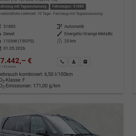
Fahrzeug mit Tageszulassung
Fahrzeugnr.: 51885
verbindliche Lieferzeit:
10 Tage
Fahrzeug mit Tageszulassung
eugnr.
51885
Getriebe
Automatik
tstoff
Diesel
Außenfarbe
Energetic-Orange Metallic
tung
110 kW (150 PS)
Kilometerstand
25 km
01.05.2026
7.442,– €
Kontakt & Angebot anfordern
PDF-Datei, Fahrzeugexposé drucken
Fahrzeug merken/Expose dru
cl. 19% MwSt.
erbrauch kombiniert:
6,50 l/100km
O
-Klasse:
F
2
O
-Emissionen:
171,00 g/km
2