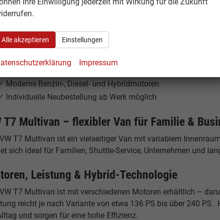
önnen Ihre Einwilligung jederzeit mit Wirkung für die Zukunft
aktiven Konditionen.
iderrufen.
re Vorteile beim VW T7 Multivan Reimport
Alle akzeptieren
Einstellungen
✓ Bis zu 30% günstiger als deutsche Listenpreise
✓ Volle Herstellergarantie in Europa
atenschutzerklärung
Impressum
✓ Flexibler Van mit bis zu 7 Sitzplätzen
✓ Moderne Benzin-, Diesel- und Hybridmotoren
✓ Individuelle Neubestellung ab Werk möglich
 T7 Multivan – flexibler Van für Familie & Bus
 VW T7 Multivan ist ein vielseitiger Van mit variablem Innenra
et sich ideal für Familien, Shuttle-Service, Unternehmen und lan
toren, Leistung & Hybrid-Technologie
VW T7 Multivan ist mit verschiedenen Motoren erhältlich – darunt
stung reicht je nach Variante von etwa 136 PS bis über 240 PS. 
lltag und sorgen für eine hohe Effizienz.