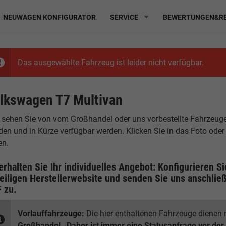
NEUWAGEN KONFIGURATOR
SERVICE
BEWERTUNGEN&RE
Das ausgewählte Fahrzeug ist leider nicht verfügbar.
lkswagen T7 Multivan
 sehen Sie von vom Großhandel oder uns vorbestellte Fahrzeuge, d
den und in Kürze verfügbar werden. Klicken Sie in das Foto ode
en.
erhalten Sie Ihr individuelles Angebot: Konfigurieren S
eiligen
Herstellerwebsite
und senden Sie uns anschließ
F
zu.
Vorlauffahrzeuge:
Die hier enthaltenen Fahrzeuge dienen n
Großhandel
.
Daher ist immer eine Statusanfrage vor der