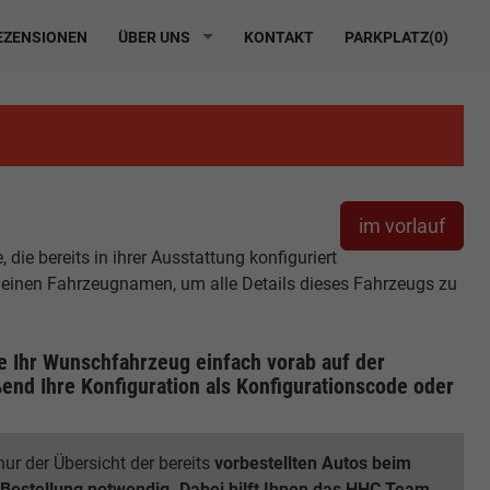
ZENSIONEN
ÜBER UNS
KONTAKT
PARKPLATZ(
0
)
im vorlauf
ie bereits in ihrer Ausstattung konfiguriert
r einen Fahrzeugnamen, um alle Details dieses Fahrzeugs zu
ie Ihr Wunschfahrzeug einfach vorab auf der
end Ihre Konfiguration
als Konfigurationscode oder
ur der Übersicht der bereits
vorbestellten Autos beim
 Bestellung notwendig. Dabei hilft Ihnen das HHC Team.