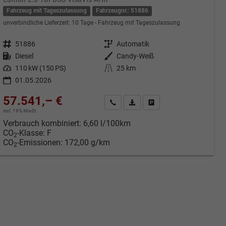
Fahrzeug mit Tageszulassung
Fahrzeugnr.: 51886
unverbindliche Lieferzeit:
10 Tage
Fahrzeug mit Tageszulassung
Fahrzeugnr.
51886
Getriebe
Automatik
Kraftstoff
Diesel
Außenfarbe
Candy-Weiß
Leistung
110 kW (150 PS)
Kilometerstand
25 km
01.05.2026
57.541,– €
cken
Kontakt & Angebot anfordern
PDF-Datei, Fahrzeugexposé druc
Fahrzeug merken/Expose 
incl. 19% MwSt.
Verbrauch kombiniert:
6,60 l/100km
CO
-Klasse:
F
2
CO
-Emissionen:
172,00 g/km
2