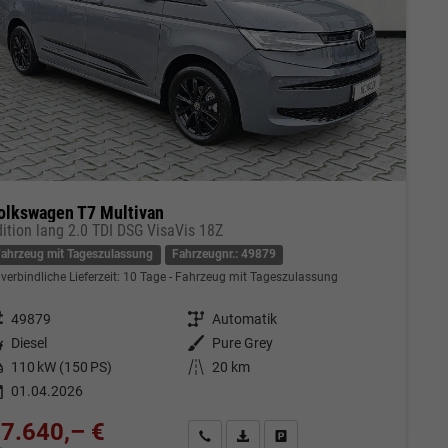
olkswagen T7 Multivan
dition lang 2.0 TDI DSG VisaVis 18Z
Fahrzeug mit Tageszulassung
Fahrzeugnr.: 49879
verbindliche Lieferzeit:
10 Tage
Fahrzeug mit Tageszulassung
eugnr.
49879
Getriebe
Automatik
tstoff
Diesel
Außenfarbe
Pure Grey
tung
110 kW (150 PS)
Kilometerstand
20 km
01.04.2026
7.640,– €
Kontakt & Angebot anfordern
PDF-Datei, Fahrzeugexposé drucken
Fahrzeug merken/Expose dru