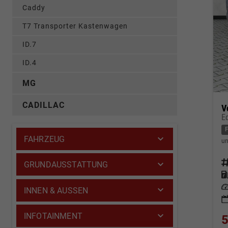
Caddy
T7 Transporter Kastenwagen
ID.7
ID.4
MG
CADILLAC
V
E
FAHRZEUG
un
Fahrz
GRUNDAUSSTATTUNG
Kraf
Leis
INNEN & AUSSEN
INFOTAINMENT
5