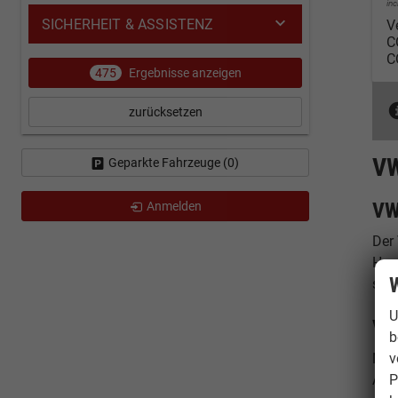
in
SICHERHEIT & ASSISTENZ
V
C
C
475
Ergebnisse anzeigen
zurücksetzen
VW
Geparkte Fahrzeuge (
0
)
VW
Anmelden
Der
Ham
W
sof
U
VW
b
v
Nut
P
Auss