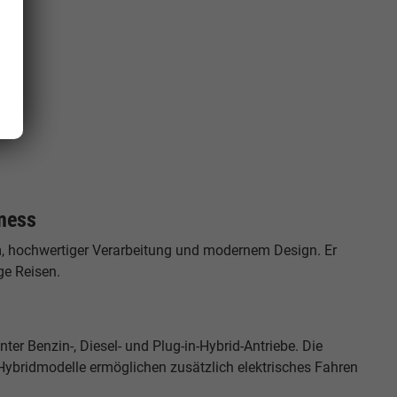
iness
um, hochwertiger Verarbeitung und modernem Design. Er
ge Reisen.
er Benzin-, Diesel- und Plug-in-Hybrid-Antriebe. Die
Hybridmodelle ermöglichen zusätzlich elektrisches Fahren