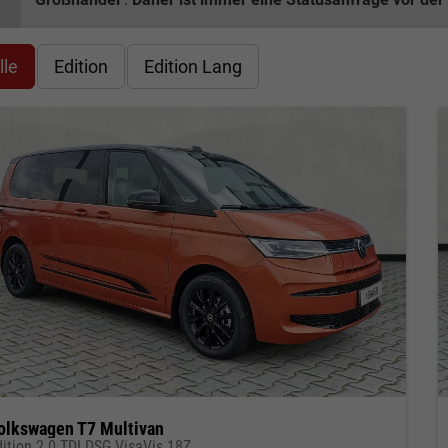
lle
Edition
Edition Lang
olkswagen T7 Multivan
dition 2.0 TDI DSG VisaVis 18Z