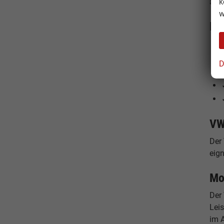
k
attr
w
Ih
D
VW
Der
eign
Mo
Der 
Lei
im A