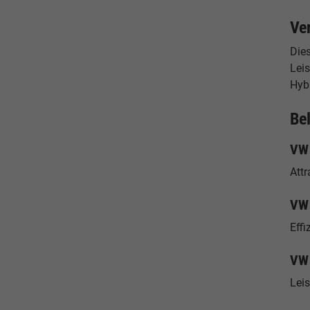
Ve
Die
Leis
Hybr
Be
VW 
Attr
VW 
Effi
VW 
Lei