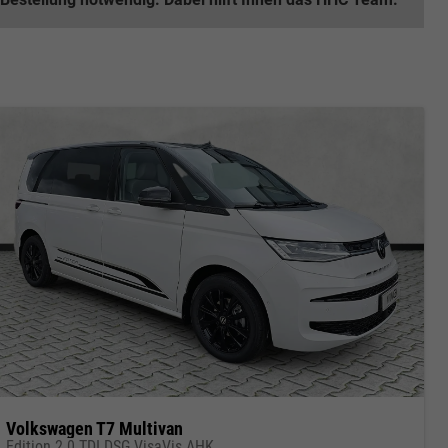
Volkswagen T7 Multivan
Edition 2.0 TDI DSG VisaVis AHK