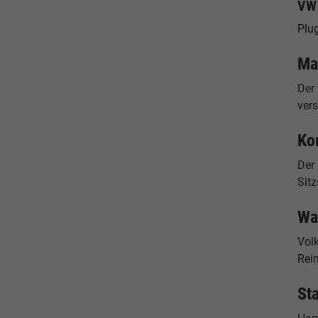
VW 
Plug
Ma
Der 
ver
Ko
Der 
Sit
Wa
Vol
Reim
St