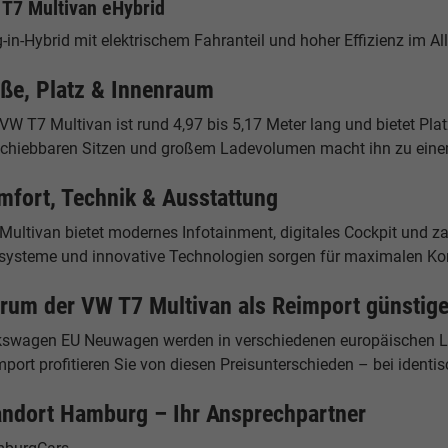
T7 Multivan eHybrid
-in-Hybrid mit elektrischem Fahranteil und hoher Effizienz im All
ße, Platz & Innenraum
VW T7 Multivan ist rund 4,97 bis 5,17 Meter lang und bietet Plat
schiebbaren Sitzen und großem Ladevolumen macht ihn zu einem
mfort, Technik & Ausstattung
Multivan bietet modernes Infotainment, digitales Cockpit und za
zsysteme und innovative Technologien sorgen für maximalen Ko
rum der VW T7 Multivan als Reimport günstiger
kswagen EU Neuwagen werden in verschiedenen europäischen Lä
port profitieren Sie von diesen Preisunterschieden – bei identis
andort Hamburg – Ihr Ansprechpartner