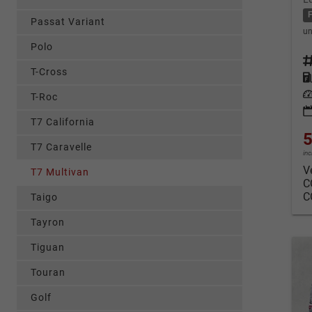
Passat Variant
un
Polo
Fahrz
T-Cross
Kraf
Leis
T-Roc
T7 California
5
T7 Caravelle
in
V
T7 Multivan
C
C
Taigo
Tayron
Tiguan
Touran
Golf