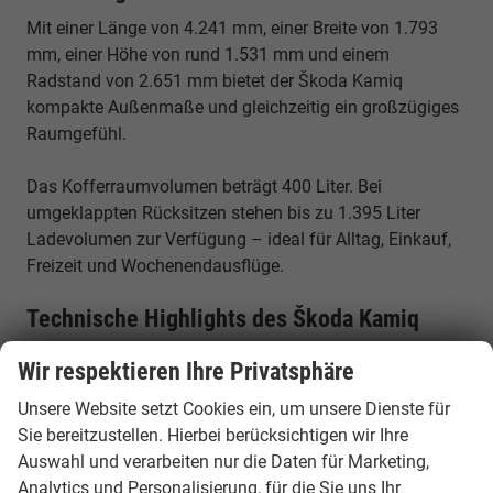
Mit einer Länge von 4.241 mm, einer Breite von 1.793
mm, einer Höhe von rund 1.531 mm und einem
Radstand von 2.651 mm bietet der Škoda Kamiq
kompakte Außenmaße und gleichzeitig ein großzügiges
Raumgefühl.
Das Kofferraumvolumen beträgt 400 Liter. Bei
umgeklappten Rücksitzen stehen bis zu 1.395 Liter
Ladevolumen zur Verfügung – ideal für Alltag, Einkauf,
Freizeit und Wochenendausflüge.
Technische Highlights des Škoda Kamiq
✓ Fahrzeuglänge: 4.241 mm
Wir respektieren Ihre Privatsphäre
✓ Fahrzeugbreite: 1.793 mm
Unsere Website setzt Cookies ein, um unsere Dienste für
✓ Fahrzeughöhe: ca. 1.531 mm
Sie bereitzustellen. Hierbei berücksichtigen wir Ihre
✓ Radstand: 2.651 mm
Auswahl und verarbeiten nur die Daten für Marketing,
✓ 5 Sitzplätze
Analytics und Personalisierung, für die Sie uns Ihr