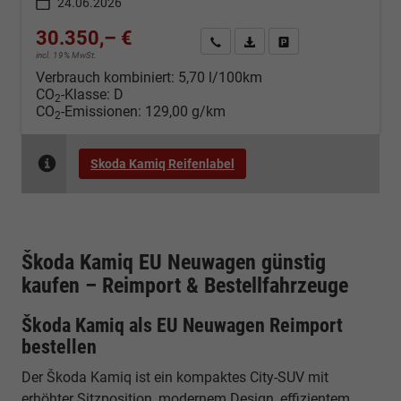
24.06.2026
30.350,– €
Kontakt & Angebot anfordern
PDF-Datei, Fahrzeugexposé d
Fahrzeug merken/Expo
incl. 19% MwSt.
Verbrauch kombiniert:
5,70 l/100km
CO
-Klasse:
D
2
CO
-Emissionen:
129,00 g/km
2
Skoda Kamiq Reifenlabel
Škoda Kamiq EU Neuwagen günstig
kaufen – Reimport & Bestellfahrzeuge
Škoda Kamiq als EU Neuwagen Reimport
bestellen
Der Škoda Kamiq ist ein kompaktes City-SUV mit
erhöhter Sitzposition, modernem Design, effizientem