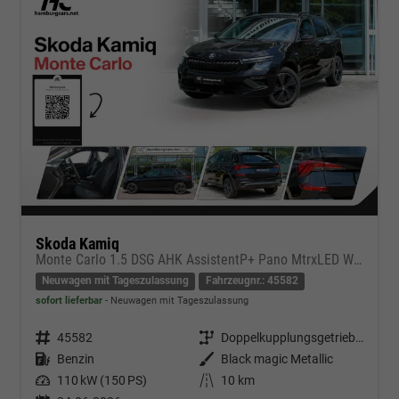
Skoda Kamiq
Monte Carlo 1.5 DSG AHK AssistentP+ Pano MtrxLED Winter-Premium SafetyP
Neuwagen mit Tageszulassung
Fahrzeugnr.: 45582
sofort lieferbar
Neuwagen mit Tageszulassung
Fahrzeugnr.
45582
Getriebe
Doppelkupplungsgetriebe (DSG)
Kraftstoff
Benzin
Außenfarbe
Black magic Metallic
Leistung
110 kW (150 PS)
Kilometerstand
10 km