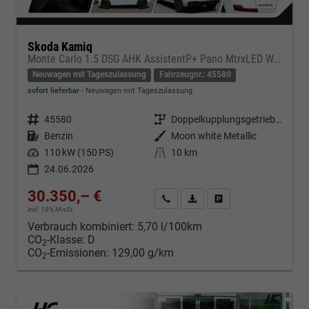
Skoda Kamiq
Monte Carlo 1.5 DSG AHK AssistentP+ Pano MtrxLED Winter-Premium SafetyP
Neuwagen mit Tageszulassung
Fahrzeugnr.: 45580
sofort lieferbar
Neuwagen mit Tageszulassung
Fahrzeugnr.
45580
Getriebe
Doppelkupplungsgetriebe (DSG)
Kraftstoff
Benzin
Außenfarbe
Moon white Metallic
Leistung
110 kW (150 PS)
Kilometerstand
10 km
24.06.2026
30.350,– €
Kontakt & Angebot anfordern
PDF-Datei, Fahrzeugexposé d
Fahrzeug merken/Expo
incl. 19% MwSt.
Verbrauch kombiniert:
5,70 l/100km
CO
-Klasse:
D
2
CO
-Emissionen:
129,00 g/km
2