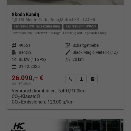
Skoda Kamiq
1,0 TSI Monte Carlo,Pano,MatrixLED - LAGER
Fahrzeug mit Tageszulassung
Fahrzeugnr.: 49651
unverbindliche Lieferzeit:
10 Tage
Fahrzeug mit Tageszulassung
Fahrzeugnr.
49651
Getriebe
Schaltgetriebe
Kraftstoff
Benzin
Außenfarbe
Black Magic Metallic (1Z)
Leistung
85 kW (116 PS)
Kilometerstand
20 km
01.12.2025
26.090,– €
Kontakt & Angebot anfordern
PDF-Datei, Fahrzeugexposé d
Fahrzeug merken/Expo
incl. 19% MwSt.
Verbrauch kombiniert:
5,40 l/100km
CO
-Klasse:
D
2
CO
-Emissionen:
123,00 g/km
2