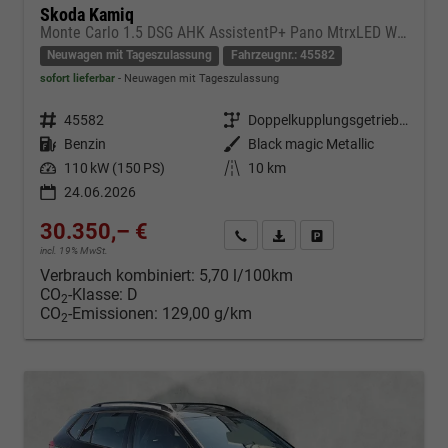
Skoda Kamiq
Monte Carlo 1.5 DSG AHK AssistentP+ Pano MtrxLED Winter-Premium SafetyP
Neuwagen mit Tageszulassung
Fahrzeugnr.: 45582
sofort lieferbar
Neuwagen mit Tageszulassung
Fahrzeugnr.
45582
Getriebe
Doppelkupplungsgetriebe (DSG)
Kraftstoff
Benzin
Außenfarbe
Black magic Metallic
Leistung
110 kW (150 PS)
Kilometerstand
10 km
24.06.2026
30.350,– €
Kontakt & Angebot anfordern
PDF-Datei, Fahrzeugexposé d
Fahrzeug merken/Expo
incl. 19% MwSt.
Verbrauch kombiniert:
5,70 l/100km
CO
-Klasse:
D
2
CO
-Emissionen:
129,00 g/km
2