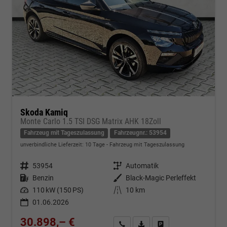
Skoda Kamiq
Monte Carlo 1.5 TSI DSG Matrix AHK 18Zoll
Fahrzeug mit Tageszulassung
Fahrzeugnr.: 53954
unverbindliche Lieferzeit:
10 Tage
Fahrzeug mit Tageszulassung
Fahrzeugnr.
53954
Getriebe
Automatik
Kraftstoff
Benzin
Außenfarbe
Black-Magic Perleffekt
Leistung
110 kW (150 PS)
Kilometerstand
10 km
01.06.2026
30.898,– €
Kontakt & Angebot anfordern
PDF-Datei, Fahrzeugexposé d
Fahrzeug merken/Expo