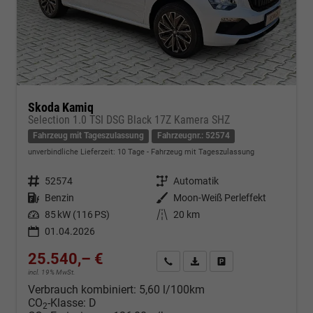
Skoda Kamiq
Selection 1.0 TSI DSG Black 17Z Kamera SHZ
Fahrzeug mit Tageszulassung
Fahrzeugnr.: 52574
unverbindliche Lieferzeit:
10 Tage
Fahrzeug mit Tageszulassung
Fahrzeugnr.
52574
Getriebe
Automatik
Kraftstoff
Benzin
Außenfarbe
Moon-Weiß Perleffekt
Leistung
85 kW (116 PS)
Kilometerstand
20 km
01.04.2026
25.540,– €
Kontakt & Angebot anfordern
PDF-Datei, Fahrzeugexposé d
Fahrzeug merken/Expo
incl. 19% MwSt.
Verbrauch kombiniert:
5,60 l/100km
CO
-Klasse:
D
2