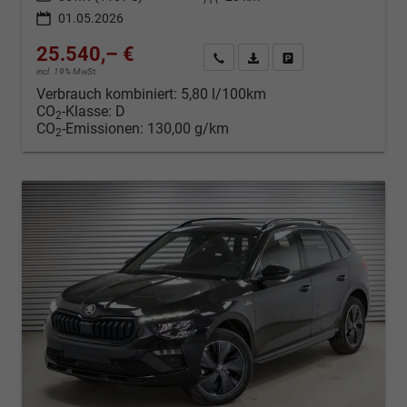
01.05.2026
25.540,– €
Kontakt & Angebot anfordern
PDF-Datei, Fahrzeugexposé d
Fahrzeug merken/Expo
incl. 19% MwSt.
Verbrauch kombiniert:
5,80 l/100km
CO
-Klasse:
D
2
CO
-Emissionen:
130,00 g/km
2