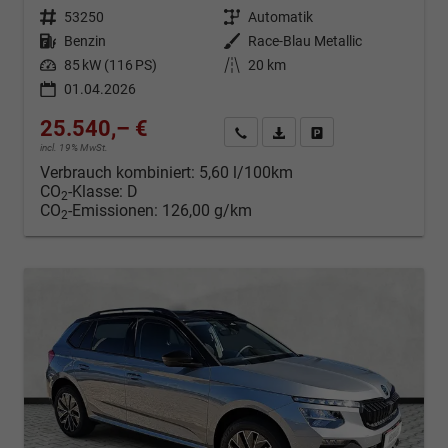
Fahrzeugnr.
53250
Getriebe
Automatik
Kraftstoff
Benzin
Außenfarbe
Race-Blau Metallic
Leistung
85 kW (116 PS)
Kilometerstand
20 km
01.04.2026
25.540,– €
Kontakt & Angebot anfordern
PDF-Datei, Fahrzeugexposé d
Fahrzeug merken/Expo
incl. 19% MwSt.
Verbrauch kombiniert:
5,60 l/100km
CO
-Klasse:
D
2
CO
-Emissionen:
126,00 g/km
2