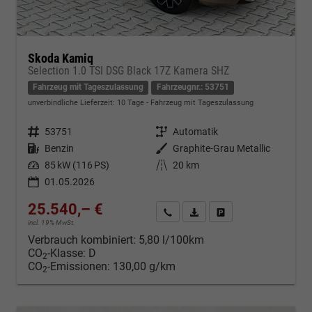
Skoda Kamiq
Selection 1.0 TSI DSG Black 17Z Kamera SHZ
Fahrzeug mit Tageszulassung
Fahrzeugnr.: 53751
unverbindliche Lieferzeit:
10 Tage
Fahrzeug mit Tageszulassung
Fahrzeugnr.
53751
Getriebe
Automatik
Kraftstoff
Benzin
Außenfarbe
Graphite-Grau Metallic
Leistung
85 kW (116 PS)
Kilometerstand
20 km
01.05.2026
25.540,– €
Kontakt & Angebot anfordern
PDF-Datei, Fahrzeugexposé d
Fahrzeug merken/Expo
incl. 19% MwSt.
Verbrauch kombiniert:
5,80 l/100km
CO
-Klasse:
D
2
CO
-Emissionen:
130,00 g/km
2