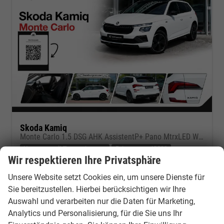
Skoda Kamiq
Monte Carlo 1.5 DSG AHK AssistentP+ Pano MtrxLED Winter-Premium SafetyP
Neuwagen mit Tageszulassung
Fahrzeugnr.: 45580
Wir respektieren Ihre Privatsphäre
sofort lieferbar
Neuwagen mit Tageszulassung
Unsere Website setzt Cookies ein, um unsere Dienste für
Fahrzeugnr.
45580
Getriebe
Doppelkupplungsgetriebe (DSG)
Sie bereitzustellen. Hierbei berücksichtigen wir Ihre
Kraftstoff
Benzin
Außenfarbe
Moon white Metallic
Auswahl und verarbeiten nur die Daten für Marketing,
Leistung
110 kW (150 PS)
Kilometerstand
10 km
Analytics und Personalisierung, für die Sie uns Ihr
24.06.2026