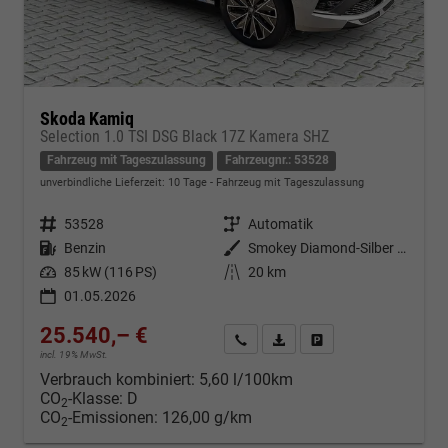
Skoda Kamiq
Selection 1.0 TSI DSG Black 17Z Kamera SHZ
Fahrzeug mit Tageszulassung
Fahrzeugnr.: 53528
unverbindliche Lieferzeit:
10 Tage
Fahrzeug mit Tageszulassung
Fahrzeugnr.
53528
Getriebe
Automatik
Kraftstoff
Benzin
Außenfarbe
Smokey Diamond-Silber Metallic
Leistung
85 kW (116 PS)
Kilometerstand
20 km
01.05.2026
25.540,– €
Kontakt & Angebot anfordern
PDF-Datei, Fahrzeugexposé d
Fahrzeug merken/Expo
incl. 19% MwSt.
Verbrauch kombiniert:
5,60 l/100km
CO
-Klasse:
D
2
CO
-Emissionen:
126,00 g/km
2