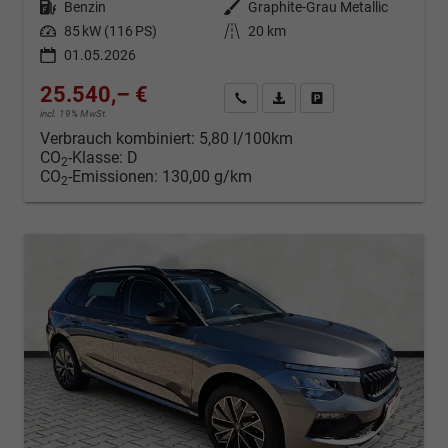
Kraftstoff
Benzin
Außenfarbe
Graphite-Grau Metallic
Leistung
85 kW (116 PS)
Kilometerstand
20 km
01.05.2026
25.540,– €
Kontakt & Angebot anfordern
PDF-Datei, Fahrzeugexposé d
Fahrzeug merken/Expo
incl. 19% MwSt.
Verbrauch kombiniert:
5,80 l/100km
CO
-Klasse:
D
2
CO
-Emissionen:
130,00 g/km
2