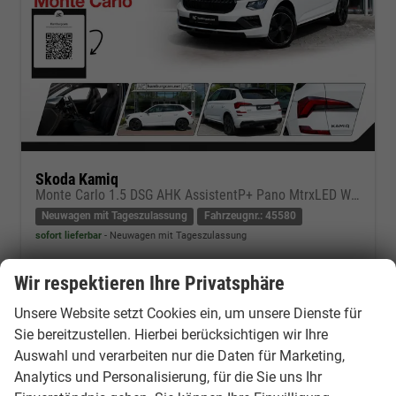
Skoda Kamiq
Monte Carlo 1.5 DSG AHK AssistentP+ Pano MtrxLED Winter-Premium SafetyP
Neuwagen mit Tageszulassung
Fahrzeugnr.: 45580
sofort lieferbar
Neuwagen mit Tageszulassung
Fahrzeugnr.
45580
Getriebe
Doppelkupplungsgetriebe (DSG)
Wir respektieren Ihre Privatsphäre
Kraftstoff
Benzin
Außenfarbe
Moon white Metallic
Unsere Website setzt Cookies ein, um unsere Dienste für
Leistung
110 kW (150 PS)
Kilometerstand
10 km
Sie bereitzustellen. Hierbei berücksichtigen wir Ihre
24.06.2026
Auswahl und verarbeiten nur die Daten für Marketing,
30.350,– €
Kontakt & Angebot anfordern
PDF-Datei, Fahrzeugexposé d
Fahrzeug merken/Expo
Analytics und Personalisierung, für die Sie uns Ihr
incl. 19% MwSt.