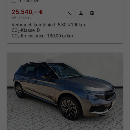
01.05.2026
25.540,– €
Kontakt & Angebot anfordern
PDF-Datei, Fahrzeugexposé d
Fahrzeug merken/Expo
incl. 19% MwSt.
Verbrauch kombiniert:
5,80 l/100km
CO
-Klasse:
D
2
CO
-Emissionen:
130,00 g/km
2