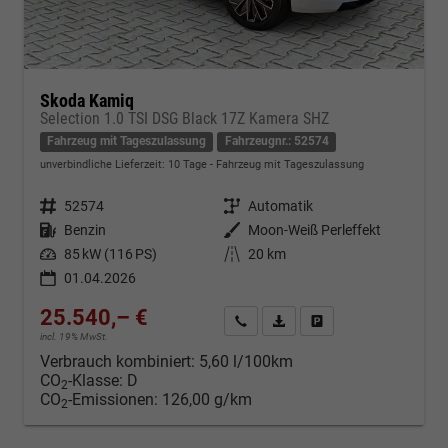
Skoda Kamiq
Selection 1.0 TSI DSG Black 17Z Kamera SHZ
Fahrzeug mit Tageszulassung
Fahrzeugnr.: 52574
unverbindliche Lieferzeit:
10 Tage
Fahrzeug mit Tageszulassung
Fahrzeugnr.
52574
Getriebe
Automatik
Kraftstoff
Benzin
Außenfarbe
Moon-Weiß Perleffekt
Leistung
85 kW (116 PS)
Kilometerstand
20 km
01.04.2026
25.540,– €
Kontakt & Angebot anfordern
PDF-Datei, Fahrzeugexposé d
Fahrzeug merken/Expo
incl. 19% MwSt.
Verbrauch kombiniert:
5,60 l/100km
CO
-Klasse:
D
2
CO
-Emissionen:
126,00 g/km
2