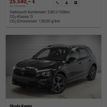
25.540,– €
Kontakt & Angebot anfordern
PDF-Datei, Fahrzeugexposé d
Fahrzeug merken/Expo
incl. 19% MwSt.
Verbrauch kombiniert:
5,80 l/100km
CO
-Klasse:
D
2
CO
-Emissionen:
130,00 g/km
2
Skoda Kamiq