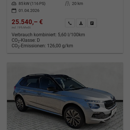
Leistung
85 kW (116 PS)
Kilometerstand
20 km
01.04.2026
25.540,– €
Kontakt & Angebot anfordern
PDF-Datei, Fahrzeugexposé d
Fahrzeug merken/Expo
incl. 19% MwSt.
Verbrauch kombiniert:
5,60 l/100km
CO
-Klasse:
D
2
CO
-Emissionen:
126,00 g/km
2