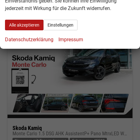
Einverständnis geben. Sie können Ihre Einwilligung
Verbrauch kombiniert:
5,70 l/100km
jederzeit mit Wirkung für die Zukunft widerrufen.
CO
-Klasse:
D
2
CO
-Emissionen:
129,00 g/km
2
Alle akzeptieren
Einstellungen
Datenschutzerklärung
Impressum
Skoda Kamiq
Monte Carlo 1.5 DSG AHK AssistentP+ Pano MtrxLED Winter-Premium SafetyP