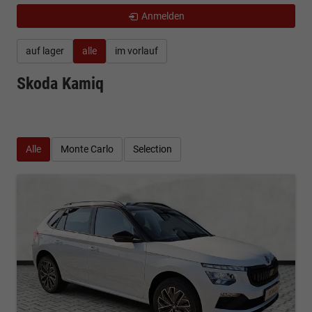
Anmelden
auf lager
alle
im vorlauf
Skoda Kamiq
Alle
Monte Carlo
Selection