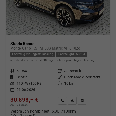
Skoda Kamiq
Monte Carlo 1.5 TSI DSG Matrix AHK 18Zoll
Fahrzeug mit Tageszulassung
Fahrzeugnr.: 53954
unverbindliche Lieferzeit:
10 Tage
Fahrzeug mit Tageszulassung
Fahrzeugnr.
53954
Getriebe
Automatik
Kraftstoff
Benzin
Außenfarbe
Black-Magic Perleffekt
Leistung
110 kW (150 PS)
Kilometerstand
10 km
01.06.2026
30.898,– €
Kontakt & Angebot anfordern
PDF-Datei, Fahrzeugexposé d
Fahrzeug merken/Expo
incl. 19% MwSt.
Verbrauch kombiniert:
5,80 l/100km