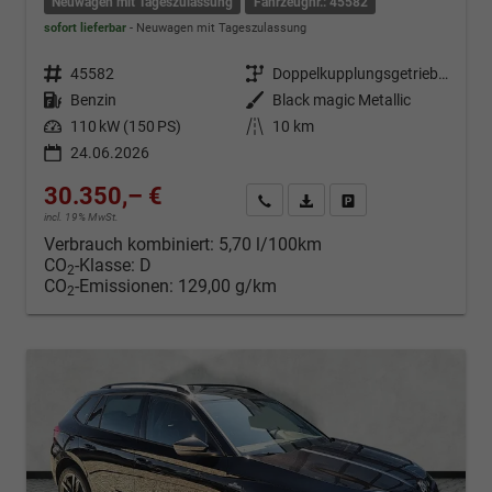
Neuwagen mit Tageszulassung
Fahrzeugnr.: 45582
sofort lieferbar
Neuwagen mit Tageszulassung
Fahrzeugnr.
45582
Getriebe
Doppelkupplungsgetriebe (DSG)
Kraftstoff
Benzin
Außenfarbe
Black magic Metallic
Leistung
110 kW (150 PS)
Kilometerstand
10 km
24.06.2026
30.350,– €
Kontakt & Angebot anfordern
PDF-Datei, Fahrzeugexposé d
Fahrzeug merken/Expo
incl. 19% MwSt.
Verbrauch kombiniert:
5,70 l/100km
CO
-Klasse:
D
2
CO
-Emissionen:
129,00 g/km
2