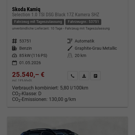
Skoda Kamiq
Selection 1.0 TSI DSG Black 17Z Kamera SHZ
Fahrzeug mit Tageszulassung
Fahrzeugnr.: 53751
unverbindliche Lieferzeit:
10 Tage
Fahrzeug mit Tageszulassung
Fahrzeugnr.
53751
Getriebe
Automatik
Kraftstoff
Benzin
Außenfarbe
Graphite-Grau Metallic
Leistung
85 kW (116 PS)
Kilometerstand
20 km
01.05.2026
25.540,– €
Kontakt & Angebot anfordern
PDF-Datei, Fahrzeugexposé d
Fahrzeug merken/Expo
incl. 19% MwSt.
Verbrauch kombiniert:
5,80 l/100km
CO
-Klasse:
D
2
CO
-Emissionen:
130,00 g/km
2