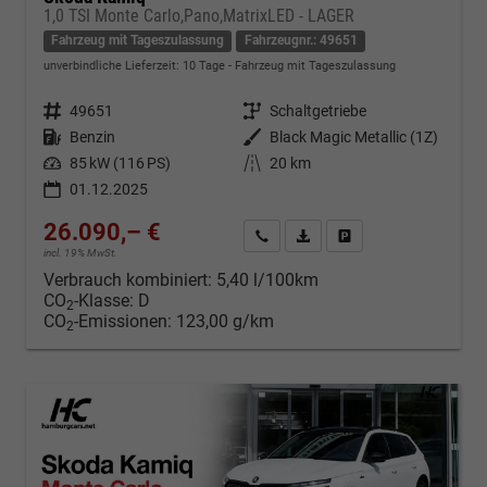
1,0 TSI Monte Carlo,Pano,MatrixLED - LAGER
Fahrzeug mit Tageszulassung
Fahrzeugnr.: 49651
unverbindliche Lieferzeit:
10 Tage
Fahrzeug mit Tageszulassung
Fahrzeugnr.
49651
Getriebe
Schaltgetriebe
Kraftstoff
Benzin
Außenfarbe
Black Magic Metallic (1Z)
Leistung
85 kW (116 PS)
Kilometerstand
20 km
01.12.2025
26.090,– €
Kontakt & Angebot anfordern
PDF-Datei, Fahrzeugexposé d
Fahrzeug merken/Expo
incl. 19% MwSt.
Verbrauch kombiniert:
5,40 l/100km
CO
-Klasse:
D
2
CO
-Emissionen:
123,00 g/km
2