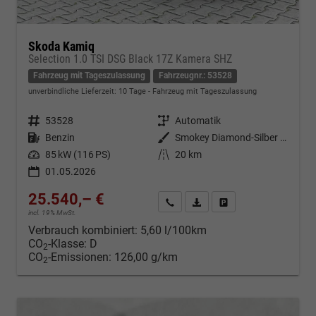
Skoda Kamiq
Selection 1.0 TSI DSG Black 17Z Kamera SHZ
Fahrzeug mit Tageszulassung
Fahrzeugnr.: 53528
unverbindliche Lieferzeit:
10 Tage
Fahrzeug mit Tageszulassung
Fahrzeugnr.
53528
Getriebe
Automatik
Kraftstoff
Benzin
Außenfarbe
Smokey Diamond-Silber Metallic
Leistung
85 kW (116 PS)
Kilometerstand
20 km
01.05.2026
25.540,– €
Kontakt & Angebot anfordern
PDF-Datei, Fahrzeugexposé d
Fahrzeug merken/Expo
incl. 19% MwSt.
Verbrauch kombiniert:
5,60 l/100km
CO
-Klasse:
D
2
CO
-Emissionen:
126,00 g/km
2