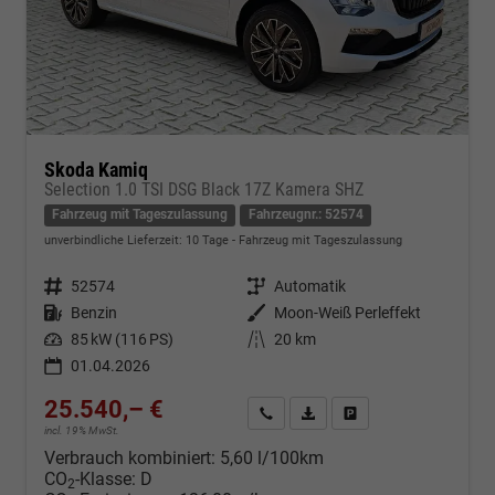
Skoda Kamiq
Selection 1.0 TSI DSG Black 17Z Kamera SHZ
Fahrzeug mit Tageszulassung
Fahrzeugnr.: 52574
unverbindliche Lieferzeit:
10 Tage
Fahrzeug mit Tageszulassung
Fahrzeugnr.
52574
Getriebe
Automatik
Kraftstoff
Benzin
Außenfarbe
Moon-Weiß Perleffekt
Leistung
85 kW (116 PS)
Kilometerstand
20 km
01.04.2026
25.540,– €
Kontakt & Angebot anfordern
PDF-Datei, Fahrzeugexposé d
Fahrzeug merken/Expo
incl. 19% MwSt.
Verbrauch kombiniert:
5,60 l/100km
CO
-Klasse:
D
2