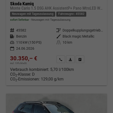
Skoda Kamiq
Monte Carlo 1.5 DSG AHK AssistentP+ Pano MtrxLED Winter-Premium SafetyP
Neuwagen mit Tageszulassung
Fahrzeugnr.: 45582
sofort lieferbar
Neuwagen mit Tageszulassung
Fahrzeugnr.
45582
Getriebe
Doppelkupplungsgetriebe (DSG)
Kraftstoff
Benzin
Außenfarbe
Black magic Metallic
Leistung
110 kW (150 PS)
Kilometerstand
10 km
24.06.2026
30.350,– €
Kontakt & Angebot anfordern
PDF-Datei, Fahrzeugexposé d
Fahrzeug merken/Expo
incl. 19% MwSt.
Verbrauch kombiniert:
5,70 l/100km
CO
-Klasse:
D
2
CO
-Emissionen:
129,00 g/km
2