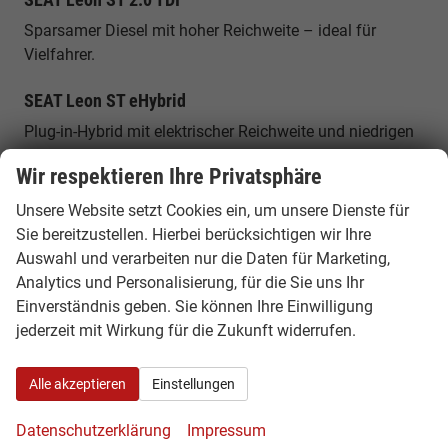
Sparsamer Diesel mit hoher Reichweite – ideal für
Vielfahrer.
SEAT Leon ST eHybrid
Plug-in-Hybrid mit elektrischer Reichweite und niedrigen
Verbrauchswerten.
Wir respektieren Ihre Privatsphäre
SEAT Leon ST 4Drive (Allrad)
Unsere Website setzt Cookies ein, um unsere Dienste für
Allradversion für maximale Traktion und Sicherheit bei
Sie bereitzustellen. Hierbei berücksichtigen wir Ihre
allen Bedingungen.
Auswahl und verarbeiten nur die Daten für Marketing,
Analytics und Personalisierung, für die Sie uns Ihr
Platzangebot & Kofferraum
Einverständnis geben. Sie können Ihre Einwilligung
jederzeit mit Wirkung für die Zukunft widerrufen.
Der SEAT Leon Sportstourer bietet ein
Kofferraumvolumen von etwa 620 Litern, das sich auf
Alle akzeptieren
Einstellungen
bis zu rund 1.600 Liter erweitern lässt. Mit einer Länge
von rund 4,64 Metern bietet er viel Platz für Familie,
Datenschutzerklärung
Impressum
Reisen und Alltag.