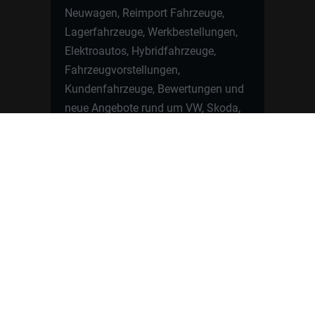
Neuwagen, Reimport Fahrzeuge,
Lagerfahrzeuge, Werkbestellungen,
Elektroautos, Hybridfahrzeuge,
Fahrzeugvorstellungen,
Kundenfahrzeuge, Bewertungen und
neue Angebote rund um VW, Skoda,
Toyota, Nissan, Renault, Dacia,
CUPRA und viele weitere Marken.
Startseite
Fahrzeuge finden
Neuwagen Konfigurator
Reimport
Ratgeber
Finanzierung
Kontakt
Hamburgcars GmbH · Heselstücken 19 ·
22453 Hamburg
WhatsApp Kontakt