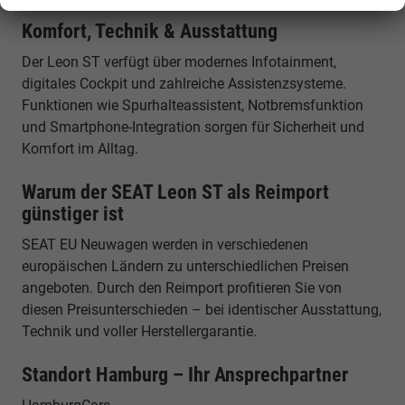
Komfort, Technik & Ausstattung
Der Leon ST verfügt über modernes Infotainment,
digitales Cockpit und zahlreiche Assistenzsysteme.
Funktionen wie Spurhalteassistent, Notbremsfunktion
und Smartphone-Integration sorgen für Sicherheit und
Komfort im Alltag.
Warum der SEAT Leon ST als Reimport
günstiger ist
SEAT EU Neuwagen werden in verschiedenen
europäischen Ländern zu unterschiedlichen Preisen
angeboten. Durch den Reimport profitieren Sie von
diesen Preisunterschieden – bei identischer Ausstattung,
Technik und voller Herstellergarantie.
Standort Hamburg – Ihr Ansprechpartner