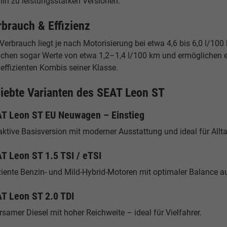
hin zu leistungsstarken Versionen.
rbrauch & Effizienz
Verbrauch liegt je nach Motorisierung bei etwa 4,6 bis 6,0 l/10
eichen sogar Werte von etwa 1,2–1,4 l/100 km und ermöglichen e
effizienten Kombis seiner Klasse.
liebte Varianten des SEAT Leon ST
T Leon ST EU Neuwagen – Einstieg
aktive Basisversion mit moderner Ausstattung und ideal für Allt
T Leon ST 1.5 TSI / eTSI
iziente Benzin- und Mild-Hybrid-Motoren mit optimaler Balance 
T Leon ST 2.0 TDI
samer Diesel mit hoher Reichweite – ideal für Vielfahrer.