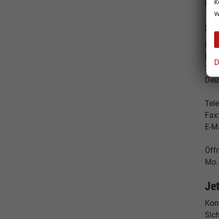
k
Reim
w
St
Ham
Hes
D
224
Deu
Tele
Fax
E-M
Öff
Mo. 
Je
Konf
Sich