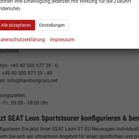
önnen Ihre Einwilligung jederzeit mit Wirkung für die Zukunft
port profitieren Sie von diesen Preisunterschieden – bei identis
iderrufen.
andort Hamburg – Ihr Ansprechpartner
Alle akzeptieren
Einstellungen
burgCars
elstücken 19
atenschutzerklärung
Impressum
53 Hamburg
tschland
fon: +49 40 500 977 29 - 0
: +49 40 500 977 29 - 49
ail: info@hamburgcars.net
nungszeiten:
- Fr.: 09:00 - 18:00 Uhr
tzt SEAT Leon Sportstourer konfigurieren & bes
igurieren Sie jetzt Ihren SEAT Leon ST EU Neuwagen individuell
ern Sie sich ein attraktives Angebot für einen sportlichen und 