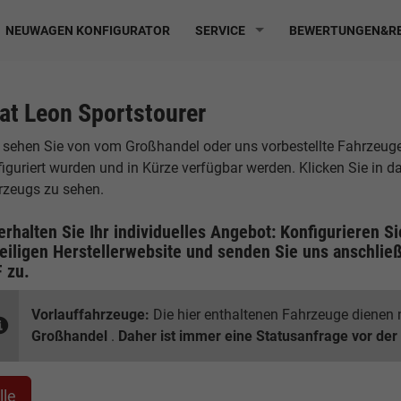
NEUWAGEN KONFIGURATOR
SERVICE
BEWERTUNGEN&RE
at Leon Sportstourer
 sehen Sie von vom Großhandel oder uns vorbestellte Fahrzeuge, 
iguriert wurden und in Kürze verfügbar werden. Klicken Sie in 
rzeugs zu sehen.
erhalten Sie Ihr individuelles Angebot: Konfigurieren S
eiligen
Herstellerwebsite
und senden Sie uns anschließ
F
zu.
Vorlauffahrzeuge:
Die hier enthaltenen Fahrzeuge dienen n
Großhandel
.
Daher ist immer eine Statusanfrage vor der
lle