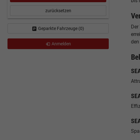
bis 
zurücksetzen
Ve
Der 
Geparkte Fahrzeuge (
0
)
err
den 
Anmelden
Be
SEA
Attr
SEA
Eff
SEA
Spar