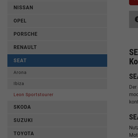
NISSAN
OPEL
PORSCHE
RENAULT
SE
Ko
SEAT
Arona
SE
Ibiza
Der 
mod
Leon Sportstourer
konf
SKODA
SE
SUZUKI
Nut
TOYOTA
Moto