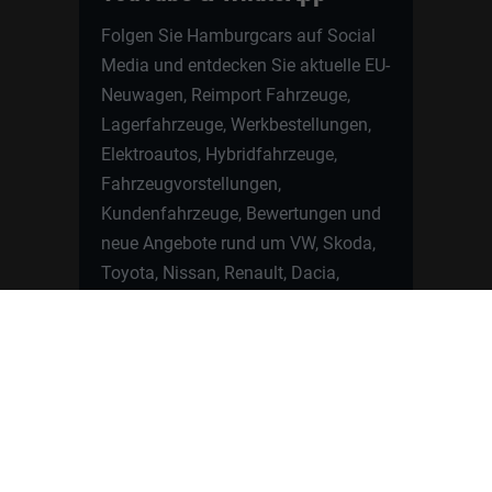
Folgen Sie Hamburgcars auf Social
Media und entdecken Sie aktuelle EU-
Neuwagen, Reimport Fahrzeuge,
Lagerfahrzeuge, Werkbestellungen,
Elektroautos, Hybridfahrzeuge,
Fahrzeugvorstellungen,
Kundenfahrzeuge, Bewertungen und
neue Angebote rund um VW, Skoda,
Toyota, Nissan, Renault, Dacia,
CUPRA und viele weitere Marken.
Startseite
Fahrzeuge finden
Neuwagen Konfigurator
Reimport
Ratgeber
Finanzierung
Kontakt
Hamburgcars GmbH · Heselstücken 19 ·