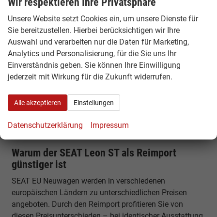
Wir respektieren Ihre Privatsphäre
Kofferraumvolumen von etwa 620 Litern, das sich auf
Unsere Website setzt Cookies ein, um unsere Dienste für
bis zu rund 1.600 Liter erweitern lässt. Mit einer Länge
Sie bereitzustellen. Hierbei berücksichtigen wir Ihre
von rund 4,64 Metern bietet er viel Platz für Familie,
Auswahl und verarbeiten nur die Daten für Marketing,
Reisen und Alltag.
Analytics und Personalisierung, für die Sie uns Ihr
Einverständnis geben. Sie können Ihre Einwilligung
Komfort, Technik & Ausstattung
jederzeit mit Wirkung für die Zukunft widerrufen.
Der Leon ST verfügt über modernes Infotainment,
digitales Cockpit und zahlreiche Assistenzsysteme.
Alle akzeptieren
Einstellungen
Funktionen wie Spurhalteassistent, Notbremsfunktion
und Smartphone-Integration sorgen für Sicherheit und
Datenschutzerklärung
Impressum
Komfort im Alltag.
Warum der SEAT Leon ST als Reimport
günstiger ist
SEAT EU Neuwagen werden in verschiedenen
europäischen Ländern zu unterschiedlichen Preisen
angeboten. Durch den Reimport profitieren Sie von
diesen Preisunterschieden – bei identischer Ausstattung,