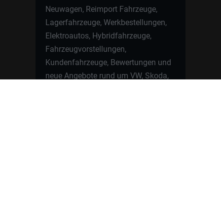
Neuwagen, Reimport Fahrzeuge,
Lagerfahrzeuge, Werkbestellungen,
Elektroautos, Hybridfahrzeuge,
Fahrzeugvorstellungen,
Kundenfahrzeuge, Bewertungen und
neue Angebote rund um VW, Skoda,
Toyota, Nissan, Renault, Dacia,
CUPRA und viele weitere Marken.
Startseite
Fahrzeuge finden
Neuwagen Konfigurator
Reimport
Ratgeber
Finanzierung
Kontakt
Hamburgcars GmbH · Heselstücken 19 ·
22453 Hamburg
WhatsApp Kontakt