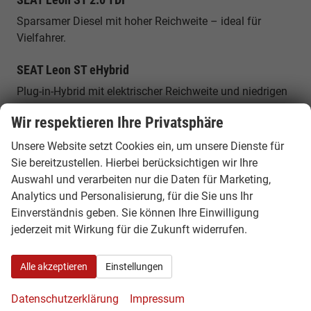
Sparsamer Diesel mit hoher Reichweite – ideal für
Vielfahrer.
SEAT Leon ST eHybrid
Plug-in-Hybrid mit elektrischer Reichweite und niedrigen
Verbrauchswerten.
Wir respektieren Ihre Privatsphäre
SEAT Leon ST 4Drive (Allrad)
Unsere Website setzt Cookies ein, um unsere Dienste für
Allradversion für maximale Traktion und Sicherheit bei
Sie bereitzustellen. Hierbei berücksichtigen wir Ihre
allen Bedingungen.
Auswahl und verarbeiten nur die Daten für Marketing,
Analytics und Personalisierung, für die Sie uns Ihr
Platzangebot & Kofferraum
Einverständnis geben. Sie können Ihre Einwilligung
jederzeit mit Wirkung für die Zukunft widerrufen.
Der SEAT Leon Sportstourer bietet ein
Kofferraumvolumen von etwa 620 Litern, das sich auf
Alle akzeptieren
Einstellungen
bis zu rund 1.600 Liter erweitern lässt. Mit einer Länge
von rund 4,64 Metern bietet er viel Platz für Familie,
Datenschutzerklärung
Impressum
Reisen und Alltag.