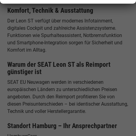
Komfort, Technik & Ausstattung
Der Leon ST verfügt über modernes Infotainment,
digitales Cockpit und zahlreiche Assistenzsysteme.
Funktionen wie Spurhalteassistent, Notbremsfunktion
und Smartphone-Integration sorgen für Sicherheit und
Komfort im Alltag.
Warum der SEAT Leon ST als Reimport
günstiger ist
SEAT EU Neuwagen werden in verschiedenen
europäischen Ländern zu unterschiedlichen Preisen
angeboten. Durch den Reimport profitieren Sie von
diesen Preisunterschieden – bei identischer Ausstattung,
Technik und voller Herstellergarantie.
Standort Hamburg – Ihr Ansprechpartner