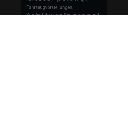
Fahrzeugvorstellungen,
Kundenfahrzeuge, Bewertungen und
neue Angebote rund um VW, Skoda,
Toyota, Nissan, Renault, Dacia,
CUPRA und viele weitere Marken.
Startseite
Fahrzeuge finden
Neuwagen Konfigurator
Reimport
Ratgeber
Finanzierung
Kontakt
Hamburgcars GmbH · Heselstücken 19 ·
22453 Hamburg
WhatsApp Kontakt
📲
Jetzt direkt schreiben