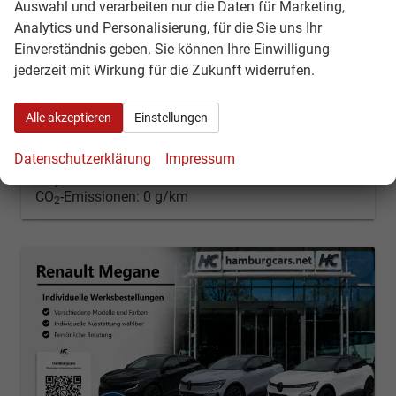
Auswahl und verarbeiten nur die Daten für Marketing,
unverbindliche Lieferzeit: ca 3-5 Monate
Neuwagen
Analytics und Personalisierung, für die Sie uns Ihr
Einverständnis geben. Sie können Ihre Einwilligung
Fahrzeugnr.
53702
Getriebe
Automatik
jederzeit mit Wirkung für die Zukunft widerrufen.
Kraftstoff
Elektro
Leistung
160 kW (218 PS)
34.980,– €
Kontakt & Angebot anfordern
PDF-Datei, Fahrzeugexposé d
Fahrzeug merken/Expo
Alle akzeptieren
Einstellungen
incl. 19% MwSt.
Stromverbrauch kombiniert:
15,30 kWh/100km
Datenschutzerklärung
Impressum
Elektrische Reichweite:
452 km
CO
-Klasse:
A
2
CO
-Emissionen:
0 g/km
2