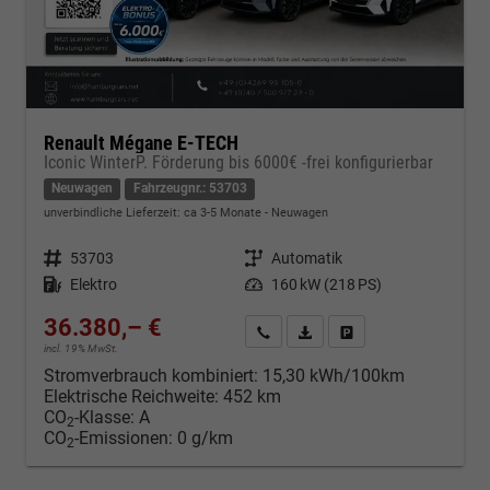
Renault Mégane E-TECH
Iconic WinterP. Förderung bis 6000€ -frei konfigurierbar
Neuwagen
Fahrzeugnr.: 53703
unverbindliche Lieferzeit: ca 3-5 Monate
Neuwagen
Fahrzeugnr.
53703
Getriebe
Automatik
Kraftstoff
Elektro
Leistung
160 kW (218 PS)
36.380,– €
Kontakt & Angebot anfordern
PDF-Datei, Fahrzeugexposé d
Fahrzeug merken/Expo
incl. 19% MwSt.
Stromverbrauch kombiniert:
15,30 kWh/100km
Elektrische Reichweite:
452 km
CO
-Klasse:
A
2
CO
-Emissionen:
0 g/km
2