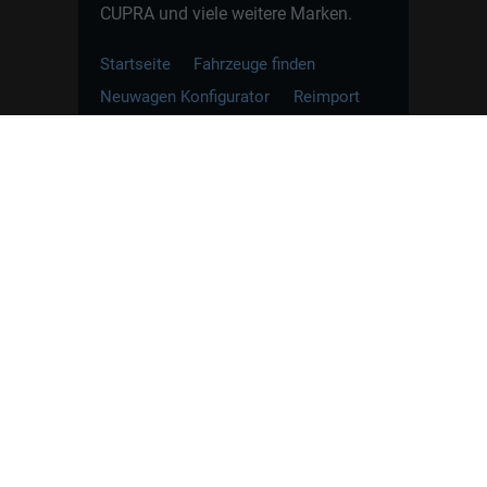
CUPRA und viele weitere Marken.
Startseite
Fahrzeuge finden
Neuwagen Konfigurator
Reimport
Ratgeber
Finanzierung
Kontakt
Hamburgcars GmbH · Heselstücken 19 ·
22453 Hamburg
WhatsApp Kontakt
📲
Jetzt direkt schreiben
Weitere Informationen zum offiziellen Kraftstoffverbrauch
und zu den offiziellen spezifischen CO
-Emissionen und
2