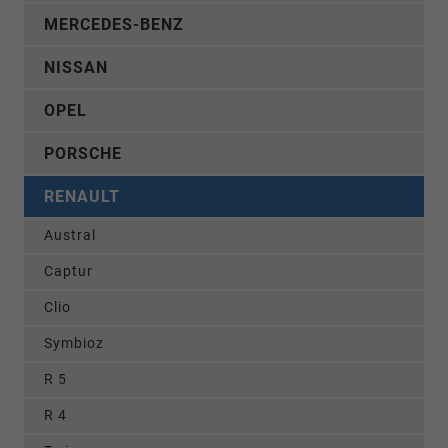
MERCEDES-BENZ
NISSAN
OPEL
PORSCHE
RENAULT
Austral
Captur
Clio
Symbioz
R 5
R 4