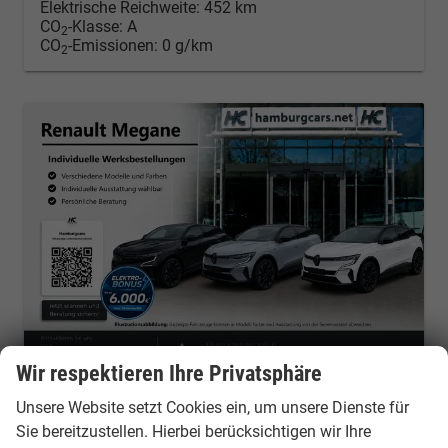
Elektrische Reichweite:
452 km
CO
-Klasse:
A
2
CO
-Emissionen:
0 g/km
2
Wir respektieren Ihre Privatsphäre
Renault Mégane E-TECH
Unsere Website setzt Cookies ein, um unsere Dienste für
Esprit Alpine WinterP. Förderung bis 6000€ -frei konfigurierbar
Sie bereitzustellen. Hierbei berücksichtigen wir Ihre
Neuwagen
Fahrzeugnr.: 53702