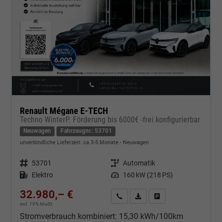
Renault Mégane E-TECH
Techno WinterP. Förderung bis 6000€ -frei konfigurierbar
Neuwagen
Fahrzeugnr.: 53701
unverbindliche Lieferzeit: ca 3-5 Monate
Neuwagen
Fahrzeugnr.
53701
Getriebe
Automatik
Kraftstoff
Elektro
Leistung
160 kW (218 PS)
32.980,– €
Kontakt & Angebot anfordern
PDF-Datei, Fahrzeugexposé d
Fahrzeug merken/Expo
incl. 19% MwSt.
Stromverbrauch kombiniert:
15,30 kWh/100km