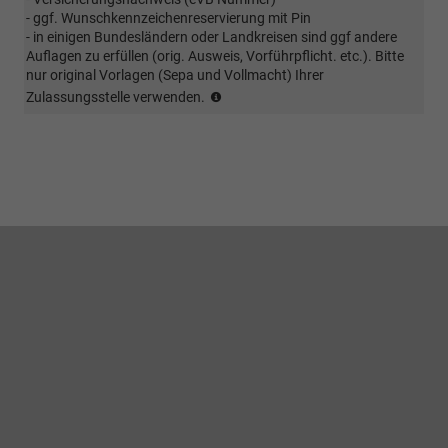
ist
- ggf. Wunschkennzeichenreservierung mit Pin
eine
- in einigen Bundesländern oder Landkreisen sind ggf andere
vorherige
Auflagen zu erfüllen (orig. Ausweis, Vorführpflicht. etc.). Bitte
Absprache
nur original Vorlagen (Sepa und Vollmacht) Ihrer
erforderlich
(Kunde
Zulassungsstelle verwenden.
(ggf.
sendet
muss
EVB
Winterbereifung
Nummer
vorab
und
erworben
alle
werden.
für
eine
Zulassung
benötigten
Vollmachten
im
Original
zu)