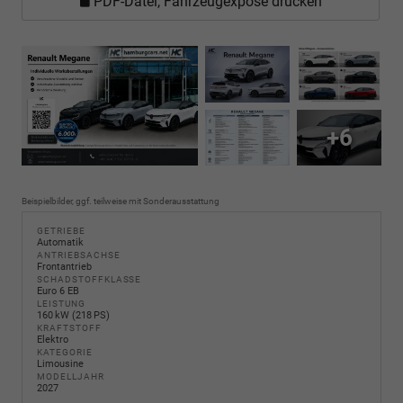
PDF-Datei, Fahrzeugexposé drucken
+6
Beispielbilder, ggf. teilweise mit Sonderausstattung
GETRIEBE
Automatik
ANTRIEBSACHSE
Frontantrieb
SCHADSTOFFKLASSE
Euro 6 EB
LEISTUNG
160 kW (218 PS)
KRAFTSTOFF
Elektro
KATEGORIE
Limousine
MODELLJAHR
2027