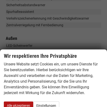
Sicherheitsabstandwarner
Spurhalteassistent
Verkehrszeichenerkennung mit Geschwindigkeitswarner
Zentralverriegelung mit Fernbedienung
Außen
LED-Scheinwerfer
Außenspiegel elektr. einstell-, beheiz- und anklappbar
Wir respektieren Ihre Privatsphäre
Außenspiegel in Schwarz
Unsere Website setzt Cookies ein, um unsere Dienste für
F1 Blade Stoßfänger in Wagenfarbe
Sie bereitzustellen. Hierbei berücksichtigen wir Ihre
Haifischantenne
Auswahl und verarbeiten nur die Daten für Marketing,
Heckscheibe beheizbar
Analytics und Personalisierung, für die Sie uns Ihr
LED-Tagfahrlicht / Rückleuchten
Einverständnis geben. Sie können Ihre Einwilligung
jederzeit mit Wirkung für die Zukunft widerrufen.
Nebelschlussleuchte
Abgedunkelte Heck- und Seitenscheiben hinten
Alle akzeptieren
Einstellungen