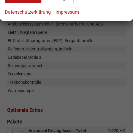
Räder & Technik
Datenschutzerklärung
Impressum
18" Alufelgen ''Oston'' 195/60 R18, Sommerreifen
Antiblockiersystem mit el. Bremskraftverteilung ABS
Elektr. Wegfahrsperre
El. Stabilitätsprogramm (ESP), Berganfahrhilfe
Reifendruckkontrollsystem, Indirekt
Ladekabel Mode 3
Reifenreparaturset
Servolenkung
Traktionskontrolle
Wärmepumpe
Optionale Extras
Pakete
Advanced Driving Assist-Paket:
1.070,– €
PCU0J