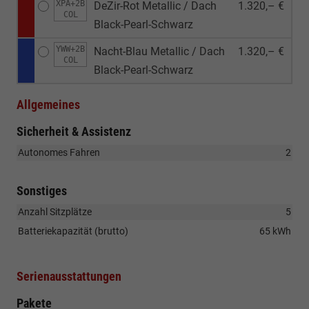
XPA+2B
DeZir-Rot Metallic / Dach
1.320,– €
COL
Black-Pearl-Schwarz
YWW+2B
Nacht-Blau Metallic / Dach
1.320,– €
COL
Black-Pearl-Schwarz
Allgemeines
Sicherheit & Assistenz
Autonomes Fahren
2
Sonstiges
Anzahl Sitzplätze
5
Batteriekapazität (brutto)
65 kWh
Serienausstattungen
Pakete