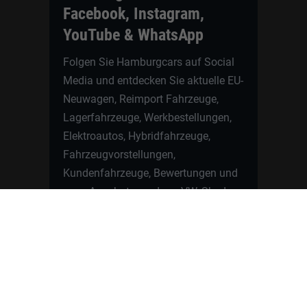
Facebook, Instagram,
YouTube & WhatsApp
Folgen Sie Hamburgcars auf Social
Media und entdecken Sie aktuelle EU-
Neuwagen, Reimport Fahrzeuge,
Lagerfahrzeuge, Werkbestellungen,
Elektroautos, Hybridfahrzeuge,
Fahrzeugvorstellungen,
Kundenfahrzeuge, Bewertungen und
neue Angebote rund um VW, Skoda,
Toyota, Nissan, Renault, Dacia,
CUPRA und viele weitere Marken.
Startseite
Fahrzeuge finden
Neuwagen Konfigurator
Reimport
Ratgeber
Finanzierung
Kontakt