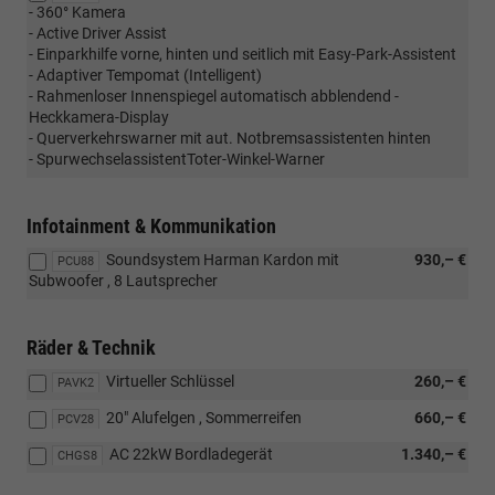
- 360° Kamera
- Active Driver Assist
- Einparkhilfe vorne, hinten und seitlich mit Easy-Park-Assistent
- Adaptiver Tempomat (Intelligent)
- Rahmenloser Innenspiegel automatisch abblendend -
Heckkamera-Display
- Querverkehrswarner mit aut. Notbremsassistenten hinten
- SpurwechselassistentToter-Winkel-Warner
Infotainment & Kommunikation
Soundsystem Harman Kardon mit
930,– €
PCU88
Subwoofer , 8 Lautsprecher
Räder & Technik
Virtueller Schlüssel
260,– €
PAVK2
20" Alufelgen , Sommerreifen
660,– €
PCV28
AC 22kW Bordladegerät
1.340,– €
CHGS8