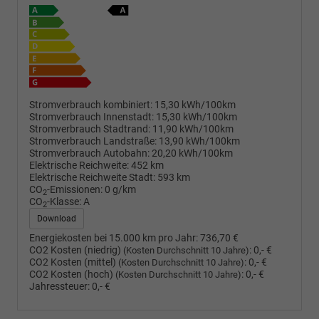
Stromverbrauch kombiniert:
15,30 kWh/100km
Stromverbrauch Innenstadt:
15,30 kWh/100km
Stromverbrauch Stadtrand:
11,90 kWh/100km
Stromverbrauch Landstraße:
13,90 kWh/100km
Stromverbrauch Autobahn:
20,20 kWh/100km
Elektrische Reichweite:
452 km
Elektrische Reichweite Stadt:
593 km
CO
-Emissionen:
0 g/km
2
CO
-Klasse:
A
2
Download
Energiekosten bei 15.000 km pro Jahr:
736,70 €
CO2 Kosten (niedrig)
:
0,- €
(Kosten Durchschnitt 10 Jahre)
CO2 Kosten (mittel)
:
0,- €
(Kosten Durchschnitt 10 Jahre)
CO2 Kosten (hoch)
:
0,- €
(Kosten Durchschnitt 10 Jahre)
Jahressteuer:
0,- €