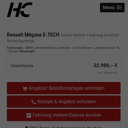
Menü
Renault Mégane E-TECH
Techno WinterP. Förderung bis 6000€ -
frei konfigurierbar
Fahrzeugnr.
:
53701
, unverbindliche Lieferzeit: ca 3-5 Monate , Landesversion: EU
- Europa,
Neuwagen
32.980,– €
Gesamtpreis
incl. 19% MwSt.
Angebot/ Bestellunterlagen anfordern
Kontakt & Angebot anfordern
Fahrzeug merken/Expose drucken