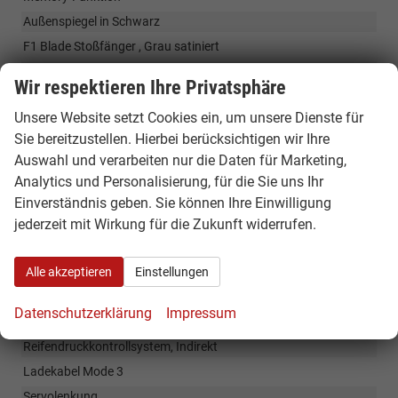
Außenspiegel in Schwarz
F1 Blade Stoßfänger , Grau satiniert
Haifischantenne
Wir respektieren Ihre Privatsphäre
Heckscheibe beheizbar
Unsere Website setzt Cookies ein, um unsere Dienste für
LED-Tagfahrlicht /LED Rückleuchten
Sie bereitzustellen. Hierbei berücksichtigen wir Ihre
Nebelschlussleuchte
Auswahl und verarbeiten nur die Daten für Marketing,
Abgedunkelte Heck- und Seitenscheiben hinten
Analytics und Personalisierung, für die Sie uns Ihr
Einverständnis geben. Sie können Ihre Einwilligung
Räder & Technik
jederzeit mit Wirkung für die Zukunft widerrufen.
20"Alufelgen Alpine 215/45 R20, Sommerreifen
Alle akzeptieren
Einstellungen
Antiblockiersystem mit el. Bremskraftverteilung ABS
Elektr. Wegfahrsperre
Datenschutzerklärung
Impressum
El. Stabilitätsprogramm (ESP), Berganfahrhilfe
Reifendruckkontrollsystem, Indirekt
Ladekabel Mode 3
Servolenkung