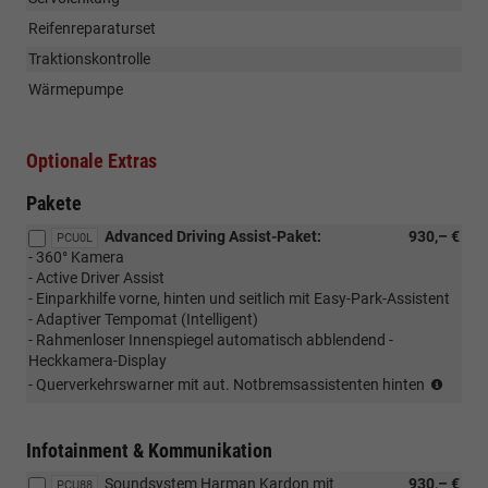
Reifenreparaturset
Traktionskontrolle
Wärmepumpe
Optionale Extras
Pakete
Advanced Driving Assist-Paket:
930,– €
PCU0L
- 360° Kamera
- Active Driver Assist
- Einparkhilfe vorne, hinten und seitlich mit Easy-Park-Assistent
- Adaptiver Tempomat (Intelligent)
- Rahmenloser Innenspiegel automatisch abblendend -
Heckkamera-Display
Esprit
- Querverkehrswarner mit aut. Notbremsassistenten hinten
Alpine
Infotainment & Kommunikation
Soundsystem Harman Kardon mit
930,– €
PCU88