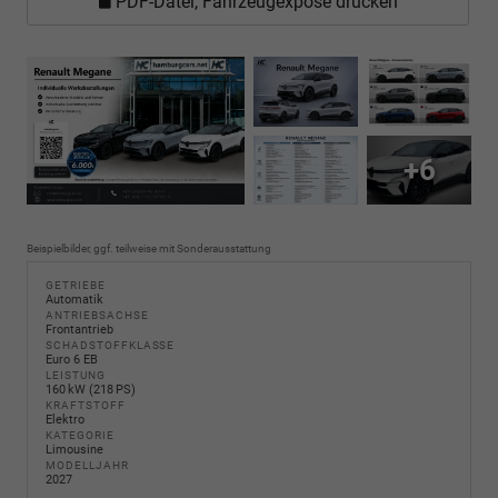
PDF-Datei, Fahrzeugexposé drucken
+6
Beispielbilder, ggf. teilweise mit Sonderausstattung
GETRIEBE
Automatik
ANTRIEBSACHSE
Frontantrieb
SCHADSTOFFKLASSE
Euro 6 EB
LEISTUNG
160 kW (218 PS)
KRAFTSTOFF
Elektro
KATEGORIE
Limousine
MODELLJAHR
2027