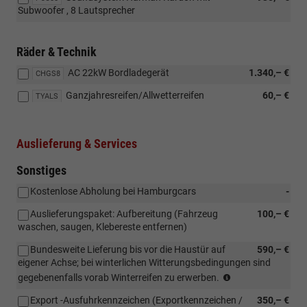
Subwoofer , 8 Lautsprecher
Räder & Technik
AC 22kW Bordladegerät
1.340,– €
CHGS8
Ganzjahresreifen/Allwetterreifen
60,– €
TYALS
Auslieferung & Services
Sonstiges
Kostenlose Abholung bei Hamburgcars
-
Auslieferungspaket: Aufbereitung (Fahrzeug
100,– €
waschen, saugen, Klebereste entfernen)
Bundesweite Lieferung bis vor die Haustür auf
590,– €
eigener Achse; bei winterlichen Witterungsbedingungen sind
Bundesweite
gegebenenfalls vorab Winterreifen zu erwerben.
Lieferung
Export -Ausfuhrkennzeichen (Exportkennzeichen /
350,– €
bis