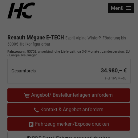
Menü
Renault Mégane E-TECH
Esprit Alpine WinterP. Förderung bis
6000€ -frei konfigurierbar
Fahrzeugnr.
:
53702
, unverbindliche Lieferzeit: ca 3-5 Monate , Landesversion: EU
- Europa,
Neuwagen
34.980,– €
Gesamtpreis
incl. 19% MwSt.
Angebot/ Bestellunterlagen anfordern
Kontakt & Angebot anfordern
Fahrzeug merken/Expose drucken