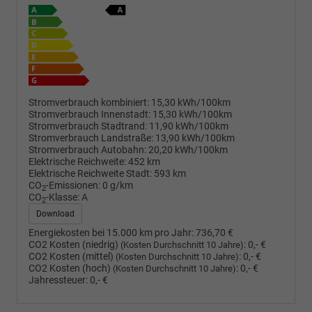
Stromverbrauch kombiniert:
15,30 kWh/100km
Stromverbrauch Innenstadt:
15,30 kWh/100km
Stromverbrauch Stadtrand:
11,90 kWh/100km
Stromverbrauch Landstraße:
13,90 kWh/100km
Stromverbrauch Autobahn:
20,20 kWh/100km
Elektrische Reichweite:
452 km
Elektrische Reichweite Stadt:
593 km
CO
-Emissionen:
0 g/km
2
CO
-Klasse:
A
2
Download
Energiekosten bei 15.000 km pro Jahr:
736,70 €
CO2 Kosten (niedrig)
:
0,- €
(Kosten Durchschnitt 10 Jahre)
CO2 Kosten (mittel)
:
0,- €
(Kosten Durchschnitt 10 Jahre)
CO2 Kosten (hoch)
:
0,- €
(Kosten Durchschnitt 10 Jahre)
Jahressteuer:
0,- €