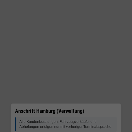
Vollmachten
im
Original
zu)
Anschrift Hamburg (Verwaltung)
Alle Kundenberatungen, Fahrzeugverkäufe und
Abholungen erfolgen nur mit vorheriger Terminabsprache