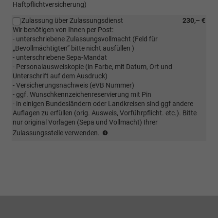
Haftpflichtversicherung)
vor
die
Zulassung über Zulassungsdienst
230,– €
Haustür
Wir benötigen von Ihnen per Post:
auf
- unterschriebene Zulassungsvollmacht (Feld für
eigener
„Bevollmächtigten“ bitte nicht ausfüllen )
Achse;
- unterschriebene Sepa-Mandat
bei
- Personalausweiskopie (in Farbe, mit Datum, Ort und
winterlichen
Unterschrift auf dem Ausdruck)
Bedingungen
- Versicherungsnachweis (eVB Nummer)
ist
- ggf. Wunschkennzeichenreservierung mit Pin
eine
- in einigen Bundesländern oder Landkreisen sind ggf andere
vorherige
Auflagen zu erfüllen (orig. Ausweis, Vorführpflicht. etc.). Bitte
Absprache
nur original Vorlagen (Sepa und Vollmacht) Ihrer
erforderlich
(Kunde
Zulassungsstelle verwenden.
(ggf.
sendet
muss
EVB
Winterbereifung
Nummer
vorab
und
erworben
alle
werden.
für
eine
Zulassung
benötigten