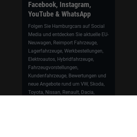
Facebook, Instagram,
YouTube & WhatsApp
Folgen Sie Hamburgcars auf Social
Media und entdecken Sie aktuelle EU-
Neuwagen, Reimport Fahrzeuge,
Lagerfahrzeuge, Werkbestellungen,
Elektroautos, Hybridfahrzeuge,
Fahrzeugvorstellungen,
Kundenfahrzeuge, Bewertungen und
neue Angebote rund um VW, Skoda,
Toyota, Nissan, Renault, Dacia,
CUPRA und viele weitere Marken.
Startseite
Fahrzeuge finden
Neuwagen Konfigurator
Reimport
Ratgeber
Finanzierung
Kontakt