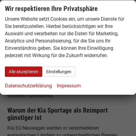
Wir respektieren Ihre Privatsphäre
Platzangebot & Kofferraum
Unsere Website setzt Cookies ein, um unsere Dienste für
Der Kia Sportage bietet ein Kofferraumvolumen von
Sie bereitzustellen. Hierbei berücksichtigen wir Ihre
etwa 562 Litern, das sich auf bis zu rund 1.750 Liter
Auswahl und verarbeiten nur die Daten für Marketing,
erweitern lässt. Mit einer Länge von rund 4,54 Metern
Analytics und Personalisierung, für die Sie uns Ihr
bietet er viel Platz für Familie, Gepäck und lange Reisen.
Einverständnis geben. Sie können Ihre Einwilligung
jederzeit mit Wirkung für die Zukunft widerrufen.
Komfort, Technik & Ausstattung
Der Kia Sportage verfügt über modernes Infotainment,
Alle akzeptieren
Einstellungen
digitales Cockpit und zahlreiche Assistenzsysteme.
Große Displays, Fahrerassistenzsysteme und
Datenschutzerklärung
Impressum
hochwertige Materialien sorgen für ein komfortables und
sicheres Fahrerlebnis.
Warum der Kia Sportage als Reimport
günstiger ist
Kia EU Neuwagen werden in verschiedenen
europäischen Ländern zu unterschiedlichen Preisen