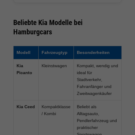
Beliebte Kia Modelle bei
Hamburgcars
Modell
Fahrzeugtyp
Besonderheiten
Kia
Kleinstwagen
Kompakt, wendig und
Picanto
ideal für
Stadtverkehr,
Fahranfänger und
Zweitwagenkäufer
Kia Ceed
Kompaktklasse
Beliebt als
/ Kombi
Alltagsauto,
Pendlerfahrzeug und
praktischer
Sportswagon