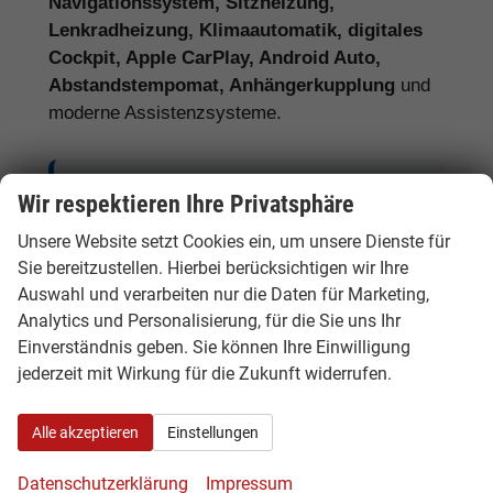
Navigationssystem, Sitzheizung,
Lenkradheizung, Klimaautomatik, digitales
Cockpit, Apple CarPlay, Android Auto,
Abstandstempomat, Anhängerkupplung
und
moderne Assistenzsysteme.
Tipp:
Vergleichen Sie bei Kia EU-
Wir respektieren Ihre Privatsphäre
Neuwagen nicht nur den Kaufpreis,
Unsere Website setzt Cookies ein, um unsere Dienste für
sondern auch Ausstattung, Lieferzeit,
Sie bereitzustellen. Hierbei berücksichtigen wir Ihre
Garantieumfang und mögliche
Auswahl und verarbeiten nur die Daten für Marketing,
Zusatzkosten. So erkennen Sie den
Analytics und Personalisierung, für die Sie uns Ihr
Einverständnis geben. Sie können Ihre Einwilligung
tatsächlichen Preisvorteil.
jederzeit mit Wirkung für die Zukunft widerrufen.
Alle akzeptieren
Einstellungen
Kia Benziner, Hybrid, Plug-in-Hybrid
Datenschutzerklärung
Impressum
und Elektro