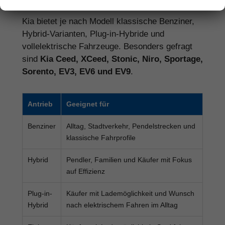
Kia bietet je nach Modell klassische Benziner,
Hybrid-Varianten, Plug-in-Hybride und
vollelektrische Fahrzeuge. Besonders gefragt
sind
Kia Ceed, XCeed, Stonic, Niro, Sportage,
Sorento, EV3, EV6 und EV9
.
Antrieb
Geeignet für
Benziner
Alltag, Stadtverkehr, Pendelstrecken und
klassische Fahrprofile
Hybrid
Pendler, Familien und Käufer mit Fokus
auf Effizienz
Plug-in-
Käufer mit Lademöglichkeit und Wunsch
Hybrid
nach elektrischem Fahren im Alltag