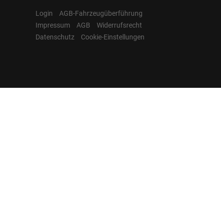
Login
AGB-Fahrzeugüberführung
Impressum
AGB
Widerrufsrecht
Datenschutz
Cookie-Einstellungen
Hamburgcars auf
Facebook, Instagram,
YouTube & WhatsApp
Folgen Sie Hamburgcars auf Social
Media und entdecken Sie aktuelle EU-
Neuwagen, Reimport Fahrzeuge,
Lagerfahrzeuge, Werkbestellungen,