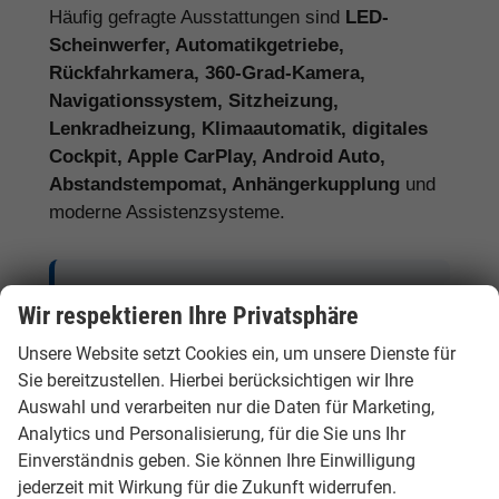
Häufig gefragte Ausstattungen sind
LED-
Scheinwerfer, Automatikgetriebe,
Rückfahrkamera, 360-Grad-Kamera,
Navigationssystem, Sitzheizung,
Lenkradheizung, Klimaautomatik, digitales
Cockpit, Apple CarPlay, Android Auto,
Abstandstempomat, Anhängerkupplung
und
moderne Assistenzsysteme.
Tipp:
Vergleichen Sie bei Hyundai EU-
Wir respektieren Ihre Privatsphäre
Neuwagen nicht nur den Kaufpreis,
Unsere Website setzt Cookies ein, um unsere Dienste für
sondern auch Ausstattung, Lieferzeit,
Sie bereitzustellen. Hierbei berücksichtigen wir Ihre
Garantieumfang und mögliche
Auswahl und verarbeiten nur die Daten für Marketing,
Zusatzkosten. So erkennen Sie den
Analytics und Personalisierung, für die Sie uns Ihr
tatsächlichen Preisvorteil.
Einverständnis geben. Sie können Ihre Einwilligung
jederzeit mit Wirkung für die Zukunft widerrufen.