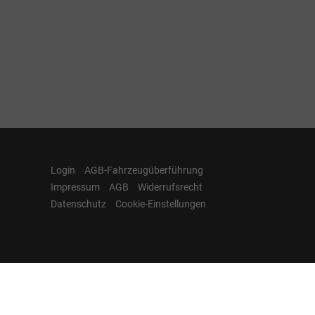
Login
AGB-Fahrzeugüberführung
Impressum
AGB
Widerrufsrecht
Datenschutz
Cookie-Einstellungen