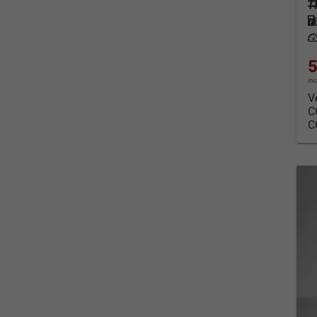
Fahrz
Kraf
Leis
5
in
V
C
C