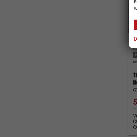
k
w
D
V
L
un
Fahrz
Kraf
Leis
5
in
V
C
C