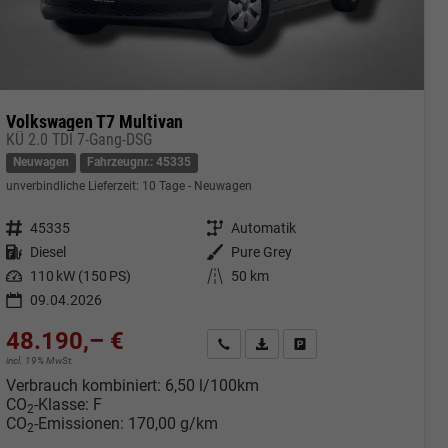
Volkswagen T7 Multivan
KÜ 2.0 TDI 7-Gang-DSG
Neuwagen
Fahrzeugnr.: 45335
unverbindliche Lieferzeit:
10 Tage
Neuwagen
Fahrzeugnr.
45335
Getriebe
Automatik
Kraftstoff
Diesel
Außenfarbe
Pure Grey
Leistung
110 kW (150 PS)
Kilometerstand
50 km
09.04.2026
48.190,– €
cken
Kontakt & Angebot anfordern
PDF-Datei, Fahrzeugexposé druc
Fahrzeug merken/Expose 
incl. 19% MwSt.
Verbrauch kombiniert:
6,50 l/100km
CO
-Klasse:
F
2
CO
-Emissionen:
170,00 g/km
2