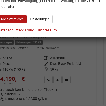
önnen Ihre Einwilligung jederzeit mit Wirkung für die Zukunft
iderrufen.
Alle akzeptieren
Einstellungen
atenschutzerklärung
Impressum
olkswagen T7 Multivan
Ü Business 2.0 TDI 7-Gang-DSG
Neuwagen
Fahrzeugnr.: 53173
verbindliche Lieferzeit:
16.10.2026
Neuwagen
eugnr.
53173
Getriebe
Automatik
tstoff
Diesel
Außenfarbe
Deep Black Perleffekt
tung
110 kW (150 PS)
Kilometerstand
50 km
4.190,– €
Kontakt & Angebot anfordern
PDF-Datei, Fahrzeugexposé drucken
Fahrzeug merken/Expose dru
cl. 19% MwSt.
erbrauch kombiniert:
6,70 l/100km
O
-Klasse:
G
2
O
-Emissionen:
177,00 g/km
2