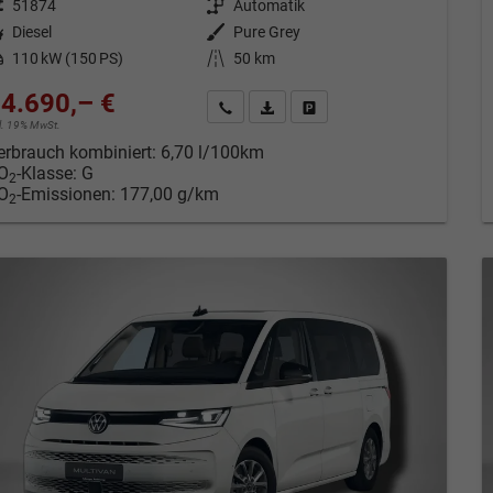
eugnr.
51874
Getriebe
Automatik
tstoff
Diesel
Außenfarbe
Pure Grey
tung
110 kW (150 PS)
Kilometerstand
50 km
4.690,– €
Kontakt & Angebot anfordern
PDF-Datei, Fahrzeugexposé drucken
Fahrzeug merken/Expose dru
cl. 19% MwSt.
erbrauch kombiniert:
6,70 l/100km
O
-Klasse:
G
2
O
-Emissionen:
177,00 g/km
2