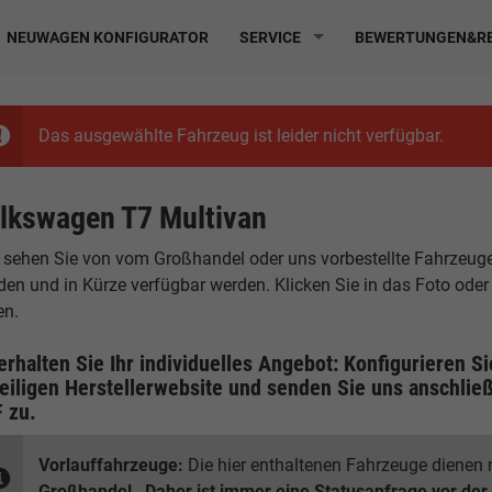
NEUWAGEN KONFIGURATOR
SERVICE
BEWERTUNGEN&RE
Das ausgewählte Fahrzeug ist leider nicht verfügbar.
lkswagen T7 Multivan
 sehen Sie von vom Großhandel oder uns vorbestellte Fahrzeuge, d
den und in Kürze verfügbar werden. Klicken Sie in das Foto ode
en.
erhalten Sie Ihr individuelles Angebot: Konfigurieren S
eiligen
Herstellerwebsite
und senden Sie uns anschließ
F
zu.
Vorlauffahrzeuge:
Die hier enthaltenen Fahrzeuge dienen n
Großhandel
.
Daher ist immer eine Statusanfrage vor der