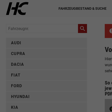
FAHRZEUGBESTAND & SUCHE
Fahrzeugnr.
AUDI
Vo
CUPRA
Hier
DACIA
wur
seh
FIAT
So 
FORD
jew
PD
HYUNDAI
KIA