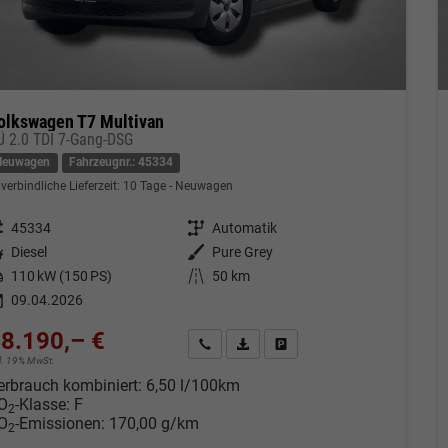
olkswagen T7 Multivan
Ü 2.0 TDI 7-Gang-DSG
Neuwagen
Fahrzeugnr.: 45334
verbindliche Lieferzeit:
10 Tage
Neuwagen
eugnr.
45334
Getriebe
Automatik
tstoff
Diesel
Außenfarbe
Pure Grey
tung
110 kW (150 PS)
Kilometerstand
50 km
09.04.2026
8.190,– €
Kontakt & Angebot anfordern
PDF-Datei, Fahrzeugexposé drucken
Fahrzeug merken/Expose dru
cl. 19% MwSt.
erbrauch kombiniert:
6,50 l/100km
O
-Klasse:
F
2
O
-Emissionen:
170,00 g/km
2