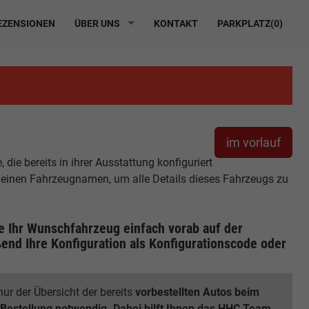
ZENSIONEN
ÜBER UNS
KONTAKT
PARKPLATZ(
0
)
im vorlauf
ie bereits in ihrer Ausstattung konfiguriert
r einen Fahrzeugnamen, um alle Details dieses Fahrzeugs zu
ie Ihr Wunschfahrzeug einfach vorab auf der
end Ihre Konfiguration
als Konfigurationscode oder
ur der Übersicht der bereits
vorbestellten Autos beim
 Bestellung notwendig. Dabei hilft Ihnen das HHC Team.