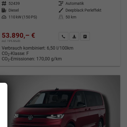
Fahrzeugnr.
52439
Getriebe
Automatik
Kraftstoff
Diesel
Außenfarbe
Deepblack Perleffekt
Leistung
110 kW (150 PS)
Kilometerstand
50 km
53.890,– €
cken
Kontakt & Angebot anfordern
PDF-Datei, Fahrzeugexposé druc
Fahrzeug merken/Expose 
incl. 19% MwSt.
Verbrauch kombiniert:
6,50 l/100km
CO
-Klasse:
F
2
CO
-Emissionen:
170,00 g/km
2