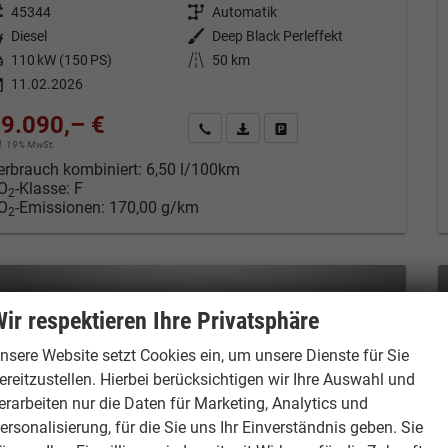
eugnr.
45344
Getriebe
Automatik
tstoff
Diesel
Außenfarbe
Deep Black Perleffekt
tung
110 kW (150 PS)
Kilometerstand
50 km
11.02.2026
9.090,– €
Kontakt & Angebot anfordern
PDF-Datei, Fahrzeugexposé drucken
Fahrzeug merken/Expose dru
cl. 19% MwSt.
erbrauch kombiniert:
6,50 l/100km
O
-Klasse:
F
2
O
-Emissionen:
170,00 g/km
2
ir respektieren Ihre Privatsphäre
nsere Website setzt Cookies ein, um unsere Dienste für Sie
ereitzustellen. Hierbei berücksichtigen wir Ihre Auswahl und
erarbeiten nur die Daten für Marketing, Analytics und
ersonalisierung, für die Sie uns Ihr Einverständnis geben. Sie