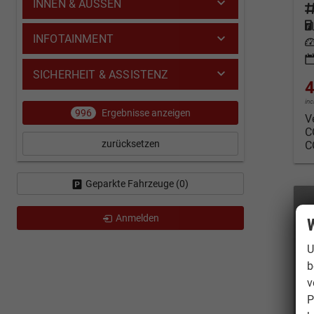
INNEN & AUSSEN
Fahrz
Kraf
INFOTAINMENT
Leis
SICHERHEIT & ASSISTENZ
4
in
996
Ergebnisse anzeigen
V
C
zurücksetzen
C
Geparkte Fahrzeuge (
0
)
Anmelden
W
U
b
v
P