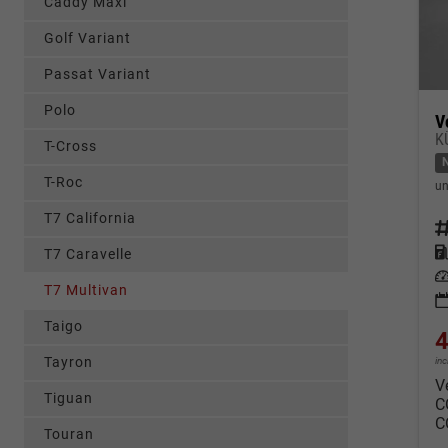
Caddy Maxi
Golf Variant
Passat Variant
Polo
V
K
T-Cross
T-Roc
un
T7 California
Fahrz
Kraf
T7 Caravelle
Leis
T7 Multivan
Taigo
4
Tayron
in
V
Tiguan
C
C
Touran