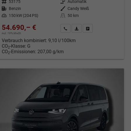
Fahrzeugnr.
53175
Getriebe
Automatik
Kraftstoff
Benzin
Außenfarbe
Candy Weiß
Leistung
150 kW (204 PS)
Kilometerstand
50 km
54.690,– €
cken
Kontakt & Angebot anfordern
PDF-Datei, Fahrzeugexposé druc
Fahrzeug merken/Expose 
incl. 19% MwSt.
Verbrauch kombiniert:
9,10 l/100km
CO
-Klasse:
G
2
CO
-Emissionen:
207,00 g/km
2