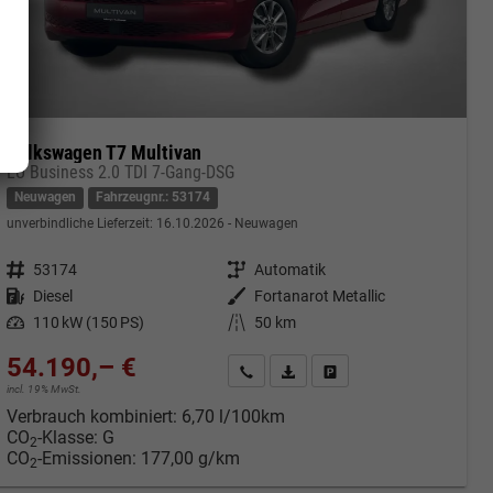
Volkswagen T7 Multivan
LÜ Business 2.0 TDI 7-Gang-DSG
Neuwagen
Fahrzeugnr.: 53174
unverbindliche Lieferzeit:
16.10.2026
Neuwagen
Fahrzeugnr.
53174
Getriebe
Automatik
Kraftstoff
Diesel
Außenfarbe
Fortanarot Metallic
Leistung
110 kW (150 PS)
Kilometerstand
50 km
54.190,– €
cken
Kontakt & Angebot anfordern
PDF-Datei, Fahrzeugexposé druc
Fahrzeug merken/Expose 
incl. 19% MwSt.
Verbrauch kombiniert:
6,70 l/100km
CO
-Klasse:
G
2
CO
-Emissionen:
177,00 g/km
2