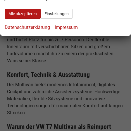
Plug-in-Hybrid mit elektrischem Fahranteil und hoher
Effizienz im Alltag.
Alle akzeptieren
Einstellungen
Maße, Platz & Innenraum
Datenschutzerklärung
Impressum
Der VW T7 Multivan ist rund 4,97 bis 5,17 Meter lang
und bietet Platz für bis zu 7 Personen. Der flexible
Innenraum mit verschiebbaren Sitzen und großem
Ladevolumen macht ihn zu einem der praktischsten
Vans seiner Klasse.
Komfort, Technik & Ausstattung
Der Multivan bietet modernes Infotainment, digitales
Cockpit und zahlreiche Assistenzsysteme. Hochwertige
Materialien, flexible Sitzsysteme und innovative
Technologien sorgen für maximalen Komfort auf langen
Strecken.
Warum der VW T7 Multivan als Reimport