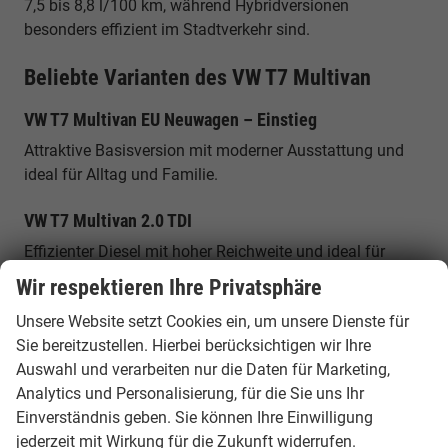
7,5 bis 8,8 l/100 km, während Hybridversionen
besonders effizient im Stadtverkehr sind.
Beliebte Varianten des VW T7 Multivan
VW T7 Multivan EU Neuwagen – Einstieg
Attraktive Basisversion mit moderner Ausstattung und
ideal für Alltag und Familie.
VW T7 Multivan 2.0 TDI
Effizienter Diesel mit hoher Reichweite und ideal für
Vielfahrer.
Wir respektieren Ihre Privatsphäre
VW T7 Multivan 2.0 TSI
Unsere Website setzt Cookies ein, um unsere Dienste für
Sie bereitzustellen. Hierbei berücksichtigen wir Ihre
Leistungsstarker Benzinmotor mit sportlichem
Auswahl und verarbeiten nur die Daten für Marketing,
Fahrverhalten.
Analytics und Personalisierung, für die Sie uns Ihr
Einverständnis geben. Sie können Ihre Einwilligung
VW T7 Multivan eHybrid
jederzeit mit Wirkung für die Zukunft widerrufen.