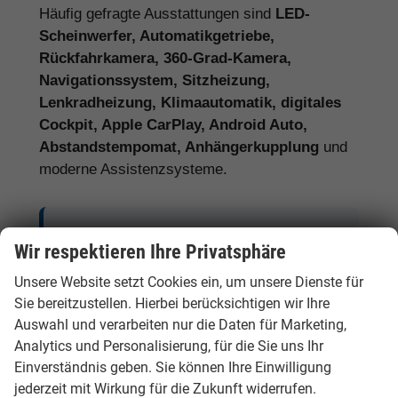
Häufig gefragte Ausstattungen sind
LED-
Scheinwerfer, Automatikgetriebe,
Rückfahrkamera, 360-Grad-Kamera,
Navigationssystem, Sitzheizung,
Lenkradheizung, Klimaautomatik, digitales
Cockpit, Apple CarPlay, Android Auto,
Abstandstempomat, Anhängerkupplung
und
moderne Assistenzsysteme.
Tipp:
Vergleichen Sie bei Hyundai EU-
Wir respektieren Ihre Privatsphäre
Neuwagen nicht nur den Kaufpreis,
Unsere Website setzt Cookies ein, um unsere Dienste für
sondern auch Ausstattung, Lieferzeit,
Sie bereitzustellen. Hierbei berücksichtigen wir Ihre
Garantieumfang und mögliche
Auswahl und verarbeiten nur die Daten für Marketing,
Zusatzkosten. So erkennen Sie den
Analytics und Personalisierung, für die Sie uns Ihr
tatsächlichen Preisvorteil.
Einverständnis geben. Sie können Ihre Einwilligung
jederzeit mit Wirkung für die Zukunft widerrufen.