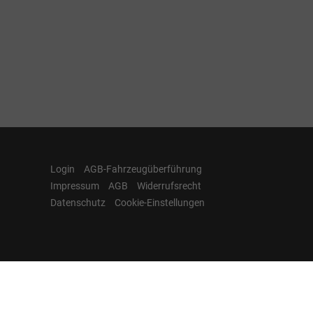
Login
AGB-Fahrzeugüberführung
Impressum
AGB
Widerrufsrecht
Datenschutz
Cookie-Einstellungen