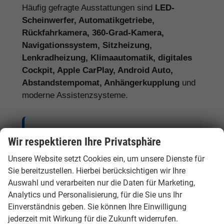
Häufig gefragte Ausstattungen sind
LED-
Scheinwerfer, Automatikgetriebe,
Rückfahrkamera, 360-Grad-Kamera,
Navigationssystem, Sitzheizung,
Lenkradheizung, Klimaautomatik, digitales
Cockpit, Apple CarPlay, Android Auto,
Abstandstempomat, Anhängerkupplung
und
moderne Assistenzsysteme.
Tipp:
Vergleichen Sie bei Hyundai EU-
Wir respektieren Ihre Privatsphäre
Neuwagen nicht nur den Kaufpreis,
Unsere Website setzt Cookies ein, um unsere Dienste für
sondern auch Ausstattung, Lieferzeit,
Sie bereitzustellen. Hierbei berücksichtigen wir Ihre
Garantieumfang und mögliche
Auswahl und verarbeiten nur die Daten für Marketing,
Zusatzkosten. So erkennen Sie den
Analytics und Personalisierung, für die Sie uns Ihr
tatsächlichen Preisvorteil.
Einverständnis geben. Sie können Ihre Einwilligung
jederzeit mit Wirkung für die Zukunft widerrufen.