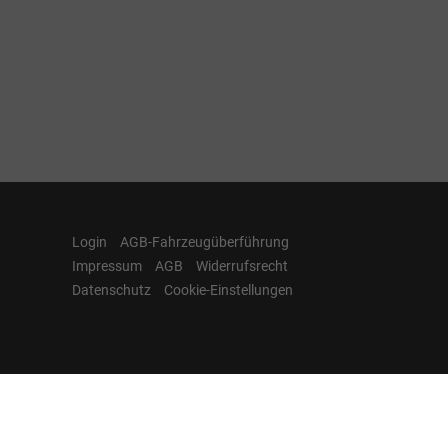
Login
AGB-Fahrzeugüberführung
Impressum
AGB
Widerrufsrecht
Datenschutz
Cookie-Einstellungen