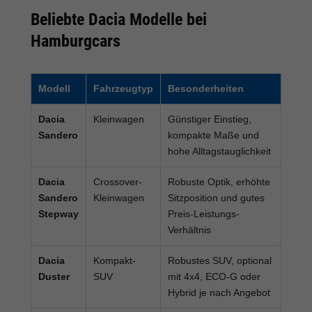
Beliebte Dacia Modelle bei
Hamburgcars
Modell
Fahrzeugtyp
Besonderheiten
Dacia
Kleinwagen
Günstiger Einstieg,
Sandero
kompakte Maße und
hohe Alltagstauglichkeit
Dacia
Crossover-
Robuste Optik, erhöhte
Sandero
Kleinwagen
Sitzposition und gutes
Stepway
Preis-Leistungs-
Verhältnis
Dacia
Kompakt-
Robustes SUV, optional
Duster
SUV
mit 4x4, ECO-G oder
Hybrid je nach Angebot