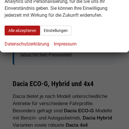
Analytics und Personalisierung, für die Sie uns Ihr
Einverständnis geben. Sie können Ihre Einwilligung
jederzeit mit Wirkung für die Zukunft widerrufen.
Tipp:
Vergleichen Sie bei Dacia EU-
Neuwagen nicht nur den Kaufpreis,
Alle akzeptieren
Einstellungen
sondern auch Ausstattung, Lieferzeit,
Garantieumfang und mögliche
Datenschutzerklärung
Impressum
Zusatzkosten. So erkennen Sie den
tatsächlichen Preisvorteil.
Dacia ECO-G, Hybrid und 4x4
Dacia bietet je nach Modell unterschiedliche
Antriebe für verschiedene Fahrprofile.
Besonders gefragt sind
Dacia ECO-G
Modelle
mit Benzin- und Autogasbetrieb,
Dacia Hybrid
Varianten sowie robuste
Dacia 4x4