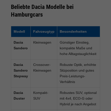
Beliebte Dacia Modelle bei
Hamburgcars
Modell
Fahrzeugtyp
Besonderheiten
Dacia
Kleinwagen
Günstiger Einstieg,
Sandero
kompakte Maße und
hohe Alltagstauglichkeit
Dacia
Crossover-
Robuste Optik, erhöhte
Sandero
Kleinwagen
Sitzposition und gutes
Stepway
Preis-Leistungs-
Verhältnis
Dacia
Kompakt-
Robustes SUV, optional
Duster
SUV
mit 4x4, ECO-G oder
Hybrid je nach Angebot