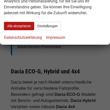
Analytics und Personalisierung, für die Sie uns Ihr
Einverständnis geben. Sie können Ihre Einwilligung
jederzeit mit Wirkung für die Zukunft widerrufen.
Tipp:
Vergleichen Sie bei Dacia EU-
Neuwagen nicht nur den Kaufpreis,
Alle akzeptieren
Einstellungen
sondern auch Ausstattung, Lieferzeit,
Garantieumfang und mögliche
Datenschutzerklärung
Impressum
Zusatzkosten. So erkennen Sie den
tatsächlichen Preisvorteil.
Dacia ECO-G, Hybrid und 4x4
Dacia bietet je nach Modell unterschiedliche
Antriebe für verschiedene Fahrprofile.
Besonders gefragt sind
Dacia ECO-G
Modelle
mit Benzin- und Autogasbetrieb,
Dacia Hybrid
Varianten sowie robuste
Dacia 4x4