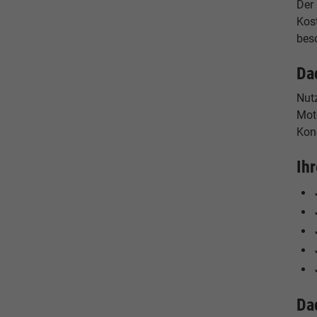
Der
Kos
beso
Da
Nut
Moto
Kon
Ih
Da