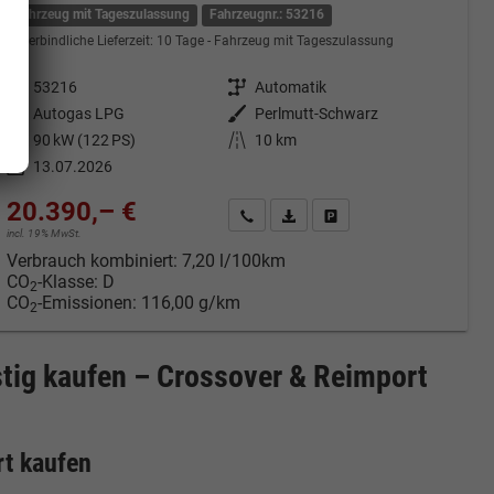
Fahrzeug mit Tageszulassung
Fahrzeugnr.: 53216
unverbindliche Lieferzeit:
10 Tage
Fahrzeug mit Tageszulassung
Fahrzeugnr.
53216
Getriebe
Automatik
Kraftstoff
Autogas LPG
Außenfarbe
Perlmutt-Schwarz
Leistung
90 kW (122 PS)
Kilometerstand
10 km
13.07.2026
20.390,– €
cken
Kontakt & Angebot anfordern
PDF-Datei, Fahrzeugexposé druc
Fahrzeug merken/Expose 
incl. 19% MwSt.
Verbrauch kombiniert:
7,20 l/100km
CO
-Klasse:
D
2
CO
-Emissionen:
116,00 g/km
2
ig kaufen – Crossover & Reimport
t kaufen