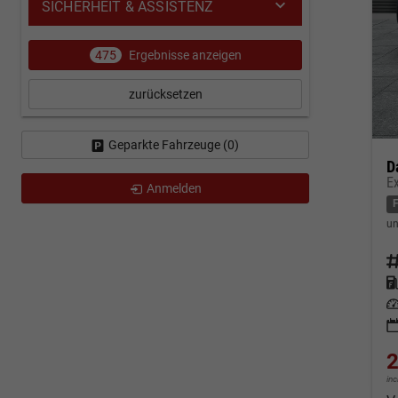
SICHERHEIT & ASSISTENZ
475
Ergebnisse anzeigen
zurücksetzen
Geparkte Fahrzeuge (
0
)
D
E
Anmelden
un
Fahrz
Kraf
Leis
2
in