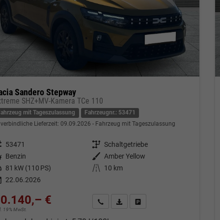
acia Sandero Stepway
xtreme SHZ+MV-Kamera TCe 110
Fahrzeug mit Tageszulassung
Fahrzeugnr.: 53471
verbindliche Lieferzeit:
09.09.2026
Fahrzeug mit Tageszulassung
eugnr.
53471
Getriebe
Schaltgetriebe
tstoff
Benzin
Außenfarbe
Amber Yellow
tung
81 kW (110 PS)
Kilometerstand
10 km
22.06.2026
0.140,– €
Kontakt & Angebot anfordern
PDF-Datei, Fahrzeugexposé drucken
Fahrzeug merken/Expose dru
cl. 19% MwSt.