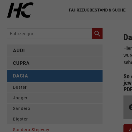
FAHRZEUGBESTAND & SUCHE
Fahrzeugnr.
Da
Hier
AUDI
wur
seh
CUPRA
So 
DACIA
jew
Duster
PD
Jogger
Sandero
Bigster
Sandero Stepway
A