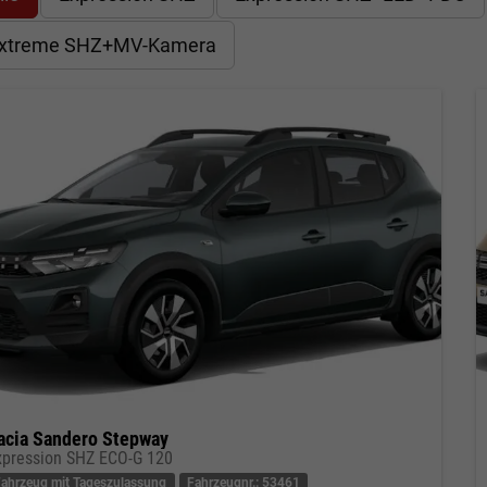
xtreme SHZ+MV-Kamera
acia Sandero Stepway
xpression SHZ ECO-G 120
Fahrzeug mit Tageszulassung
Fahrzeugnr.: 53461