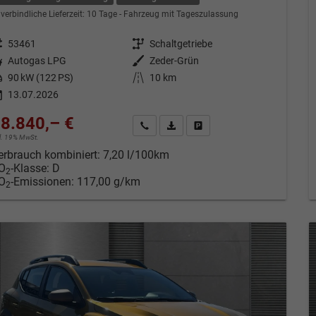
verbindliche Lieferzeit:
10 Tage
Fahrzeug mit Tageszulassung
eugnr.
53461
Getriebe
Schaltgetriebe
tstoff
Autogas LPG
Außenfarbe
Zeder-Grün
tung
90 kW (122 PS)
Kilometerstand
10 km
13.07.2026
8.840,– €
Kontakt & Angebot anfordern
PDF-Datei, Fahrzeugexposé drucken
Fahrzeug merken/Expose dru
cl. 19% MwSt.
erbrauch kombiniert:
7,20 l/100km
O
-Klasse:
D
2
O
-Emissionen:
117,00 g/km
2