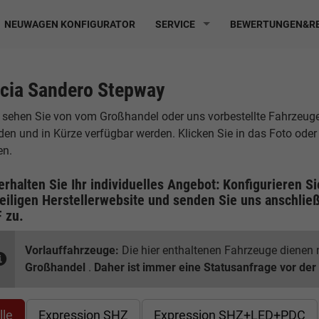
NEUWAGEN KONFIGURATOR
SERVICE
BEWERTUNGEN&RE
cia Sandero Stepway
 sehen Sie von vom Großhandel oder uns vorbestellte Fahrzeuge, d
den und in Kürze verfügbar werden. Klicken Sie in das Foto ode
en.
erhalten Sie Ihr individuelles Angebot: Konfigurieren S
eiligen
Herstellerwebsite
und senden Sie uns anschließ
F
zu.
Vorlauffahrzeuge:
Die hier enthaltenen Fahrzeuge dienen n
Großhandel
.
Daher ist immer eine Statusanfrage vor der
lle
Expression SHZ
Expression SHZ+LED+PDC