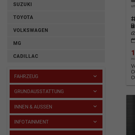
SUZUKI
un
TOYOTA
Fahrz
Kraf
VOLKSWAGEN
Leis
MG
1
CADILLAC
in
V
C
FAHRZEUG
C
GRUNDAUSSTATTUNG
INNEN & AUSSEN
INFOTAINMENT