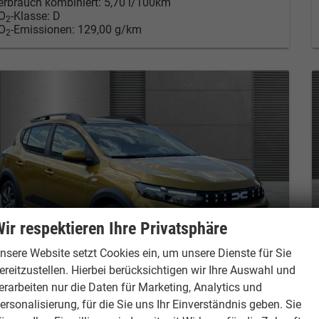
erbrauch kombiniert:
5,70 l/100km
O
-Klasse:
D
2
O
-Emissionen:
129,00 g/km
2
ir respektieren Ihre Privatsphäre
nsere Website setzt Cookies ein, um unsere Dienste für Sie
ereitzustellen. Hierbei berücksichtigen wir Ihre Auswahl und
erarbeiten nur die Daten für Marketing, Analytics und
acia Sandero Stepway
ersonalisierung, für die Sie uns Ihr Einverständnis geben. Sie
xpression SHZ+RFK+LED ECO-G 120 auto