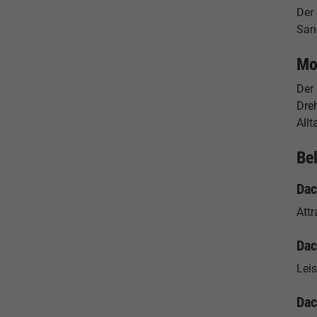
Der 
Sand
Mo
Der
Dreh
Allt
Be
Dac
Attr
Dac
Lei
Dac