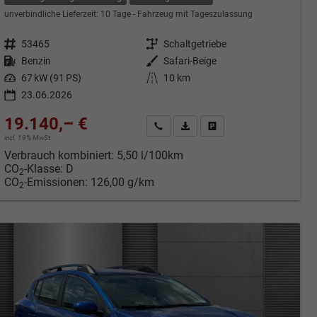
unverbindliche Lieferzeit:
10 Tage
Fahrzeug mit Tageszulassung
Fahrzeugnr.
53465
Getriebe
Schaltgetriebe
Kraftstoff
Benzin
Außenfarbe
Safari-Beige
Leistung
67 kW (91 PS)
Kilometerstand
10 km
23.06.2026
19.140,– €
cken
Kontakt & Angebot anfordern
PDF-Datei, Fahrzeugexposé druc
Fahrzeug merken/Expose 
incl. 19% MwSt.
Verbrauch kombiniert:
5,50 l/100km
CO
-Klasse:
D
2
CO
-Emissionen:
126,00 g/km
2