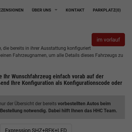
ZENSIONEN
ÜBER UNS
KONTAKT
PARKPLATZ(
0
)
im vorlauf
ie bereits in ihrer Ausstattung konfiguriert
r einen Fahrzeugnamen, um alle Details dieses Fahrzeugs zu
ie Ihr Wunschfahrzeug einfach vorab auf der
end Ihre Konfiguration
als Konfigurationscode oder
ur der Übersicht der bereits
vorbestellten Autos beim
 Bestellung notwendig. Dabei hilft Ihnen das HHC Team.
Expression SHZ+RFK+LED