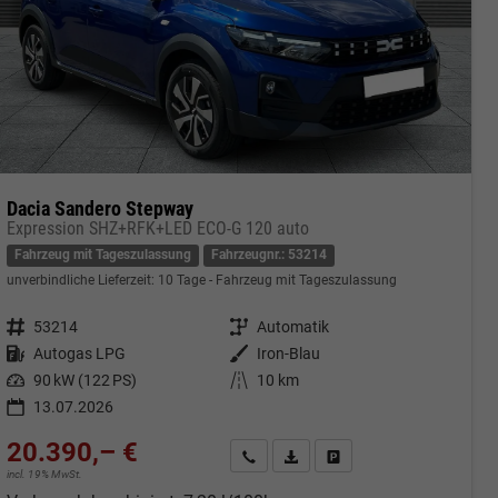
Dacia Sandero Stepway
Expression SHZ+RFK+LED ECO-G 120 auto
Fahrzeug mit Tageszulassung
Fahrzeugnr.: 53214
unverbindliche Lieferzeit:
10 Tage
Fahrzeug mit Tageszulassung
Fahrzeugnr.
53214
Getriebe
Automatik
Kraftstoff
Autogas LPG
Außenfarbe
Iron-Blau
Leistung
90 kW (122 PS)
Kilometerstand
10 km
13.07.2026
20.390,– €
cken
Kontakt & Angebot anfordern
PDF-Datei, Fahrzeugexposé druc
Fahrzeug merken/Expose 
incl. 19% MwSt.