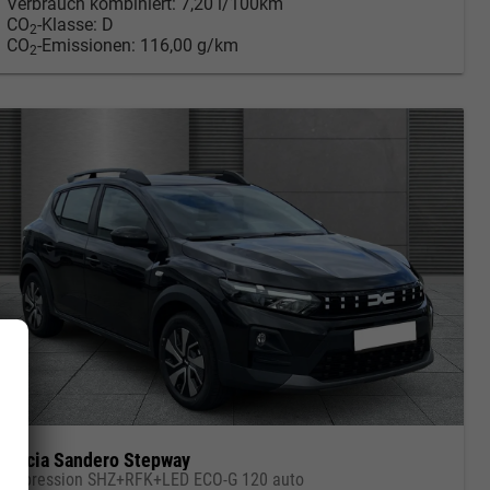
Verbrauch kombiniert:
7,20 l/100km
CO
-Klasse:
D
2
CO
-Emissionen:
116,00 g/km
2
Dacia Sandero Stepway
Expression SHZ+RFK+LED ECO-G 120 auto