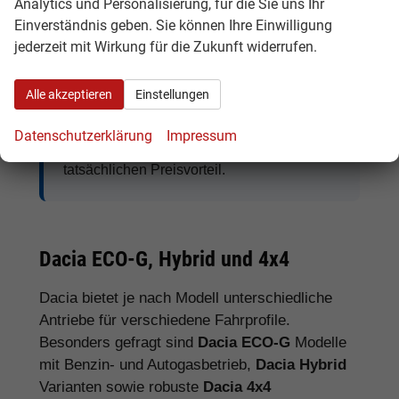
Analytics und Personalisierung, für die Sie uns Ihr
Einverständnis geben. Sie können Ihre Einwilligung
jederzeit mit Wirkung für die Zukunft widerrufen.
Tipp:
Vergleichen Sie bei Dacia EU-
Neuwagen nicht nur den Kaufpreis,
Alle akzeptieren
Einstellungen
sondern auch Ausstattung, Lieferzeit,
Garantieumfang und mögliche
Datenschutzerklärung
Impressum
Zusatzkosten. So erkennen Sie den
tatsächlichen Preisvorteil.
Dacia ECO-G, Hybrid und 4x4
Dacia bietet je nach Modell unterschiedliche
Antriebe für verschiedene Fahrprofile.
Besonders gefragt sind
Dacia ECO-G
Modelle
mit Benzin- und Autogasbetrieb,
Dacia Hybrid
Varianten sowie robuste
Dacia 4x4