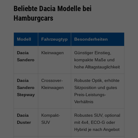
Beliebte Dacia Modelle bei
Hamburgcars
Modell
Fahrzeugtyp
Besonderheiten
Dacia
Kleinwagen
Günstiger Einstieg,
Sandero
kompakte Maße und
hohe Alltagstauglichkeit
Dacia
Crossover-
Robuste Optik, erhöhte
Sandero
Kleinwagen
Sitzposition und gutes
Stepway
Preis-Leistungs-
Verhältnis
Dacia
Kompakt-
Robustes SUV, optional
Duster
SUV
mit 4x4, ECO-G oder
Hybrid je nach Angebot