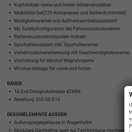
Kopfstützen vorne und hinten höhenverstellbar
Mobilitäts-Set(12V-Kompressor und Reifendichtmittel)
Müdigkeitswarner und Aufmerksamkeitsassistent
My Safety,Konfiguration der Fahrassistenzsysteme
Reifendruckkontrollsystem indirekt
Spurhalteassistent inkl. Spurhaltewarner
Verkehrszeichenerkennung mit Geschwindigkeitswarner
Vorrichtung für Alkohol-Wegfahrsperre
Window-Airbags für vorne und hinten
RÄDER
16-Zoll-Designstahlräder ATARA
W
Bereifung 205/60 R16
U
b
DESIGNELEMENTE AUSSEN
v
Außenspiegelgehäuse in Wagenfarbe
P
Modulare Dachreling, quer zur Fahrtrichtung montierbar