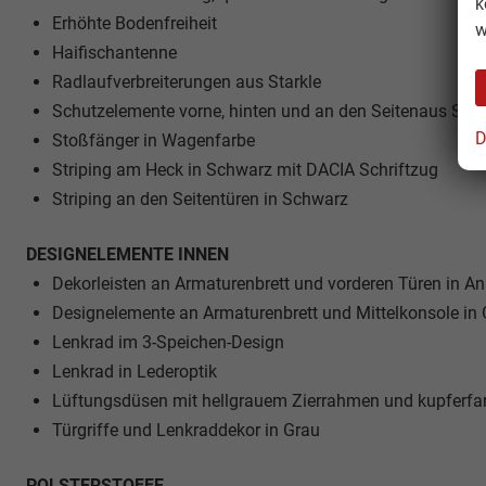
k
Erhöhte Bodenfreiheit
w
Haifischantenne
Radlaufverbreiterungen aus Starkle
Schutzelemente vorne, hinten und an den Seitenaus Star
D
Stoßfänger in Wagenfarbe
Striping am Heck in Schwarz mit DACIA Schriftzug
Striping an den Seitentüren in Schwarz
DESIGNELEMENTE INNEN
Dekorleisten an Armaturenbrett und vorderen Türen in An
Designelemente an Armaturenbrett und Mittelkonsole in
Lenkrad im 3-Speichen-Design
Lenkrad in Lederoptik
Lüftungsdüsen mit hellgrauem Zierrahmen und kupferf
Türgriffe und Lenkraddekor in Grau
POLSTERSTOFFE