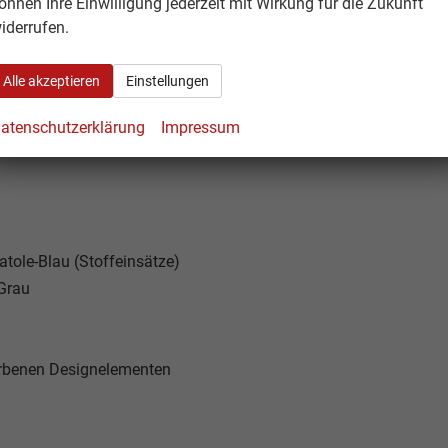
önnen Ihre Einwilligung jederzeit mit Wirkung für die Zukunft
iderrufen.
Alle akzeptieren
Einstellungen
kle
atenschutzerklärung
Impressum
atole-Blau (Stoffeinsätze)
 Grau
arbenen Designelementen