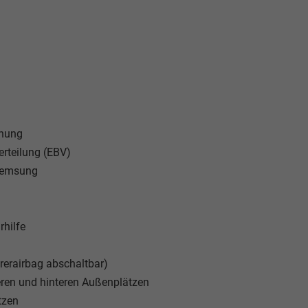
nnung
erteilung (EBV)
bremsung
rhilfe
hrerairbag abschaltbar)
eren und hinteren Außenplätzen
tzen