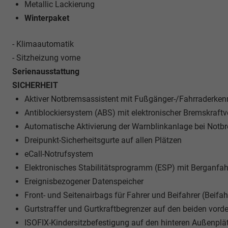
Metallic Lackierung
Winterpaket
- Klimaautomatik
- Sitzheizung vorne
Serienausstattung
SICHERHEIT
Aktiver Notbremsassistent mit Fußgänger-/Fahrraderke
Antiblockiersystem (ABS) mit elektronischer Bremskraftv
Automatische Aktivierung der Warnblinkanlage bei Not
Dreipunkt-Sicherheitsgurte auf allen Plätzen
eCall-Notrufsystem
Elektronisches Stabilitätsprogramm (ESP) mit Berganfah
Ereignisbezogener Datenspeicher
Front- und Seitenairbags für Fahrer und Beifahrer (Beifa
Gurtstraffer und Gurtkraftbegrenzer auf den beiden vord
ISOFIX-Kindersitzbefestigung auf den hinteren Außenplä