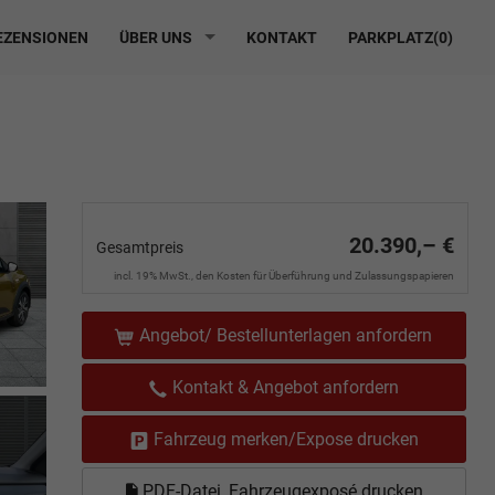
ZENSIONEN
ÜBER UNS
KONTAKT
PARKPLATZ(
0
)
20.390,– €
Gesamtpreis
incl. 19% MwSt., den Kosten für Überführung und Zulassungspapieren
Angebot/ Bestellunterlagen anfordern
Kontakt & Angebot anfordern
Fahrzeug merken/Expose drucken
PDF-Datei, Fahrzeugexposé drucken