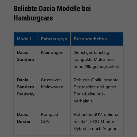
Beliebte Dacia Modelle bei
Hamburgcars
Modell
Fahrzeugtyp
Besonderheiten
Dacia
Kleinwagen
Günstiger Einstieg,
Sandero
kompakte Maße und
hohe Alltagstauglichkeit
Dacia
Crossover-
Robuste Optik, erhöhte
Sandero
Kleinwagen
Sitzposition und gutes
Stepway
Preis-Leistungs-
Verhältnis
Dacia
Kompakt-
Robustes SUV, optional
Duster
SUV
mit 4x4, ECO-G oder
Hybrid je nach Angebot