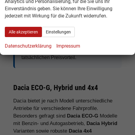
Analytics und Personalisierung, für die Sie uns Ihr
Einverständnis geben. Sie können Ihre Einwilligung
jederzeit mit Wirkung für die Zukunft widerrufen.
Tipp:
Vergleichen Sie bei Dacia EU-
Neuwagen nicht nur den Kaufpreis,
Alle akzeptieren
Einstellungen
sondern auch Ausstattung, Lieferzeit,
Garantieumfang und mögliche
Datenschutzerklärung
Impressum
Zusatzkosten. So erkennen Sie den
tatsächlichen Preisvorteil.
Dacia ECO-G, Hybrid und 4x4
Dacia bietet je nach Modell unterschiedliche
Antriebe für verschiedene Fahrprofile.
Besonders gefragt sind
Dacia ECO-G
Modelle
mit Benzin- und Autogasbetrieb,
Dacia Hybrid
Varianten sowie robuste
Dacia 4x4