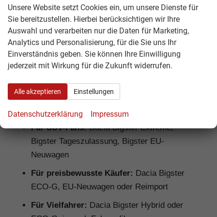
gutem Preis-Leistungs-Verhältnis suchen.
Unsere Website setzt Cookies ein, um unsere Dienste für
Hamburgcars prüft Ausstattung, Motorisierung,
Sie bereitzustellen. Hierbei berücksichtigen wir Ihre
Lieferzeit, Garantiebedingungen und
Auswahl und verarbeiten nur die Daten für Marketing,
Analytics und Personalisierung, für die Sie uns Ihr
Fahrzeugdetails transparent vor dem Kauf.
Einverständnis geben. Sie können Ihre Einwilligung
Für Familien:
Dacia Bigster Hybrid, Bigster
jederzeit mit Wirkung für die Zukunft widerrufen.
Journey, Bigster Extreme
Alle akzeptieren
Einstellungen
Für Pendler:
Dacia Bigster TCe, Bigster
Hybrid, Bigster ECO-G
Datenschutzerklärung
Impressum
Für SUV-Fans:
Dacia Bigster Extreme,
Bigster Tageszulassung, Bigster EU-
Neuwagen
Für preisbewusste Käufer:
Dacia Bigster
ECO-G, EU-Neuwagen oder Reimport
Für Vielfahrer:
Dacia Bigster Hybrid oder