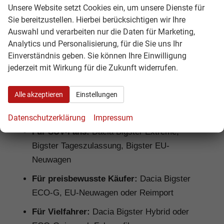
gutem Preis-Leistungs-Verhältnis suchen.
Unsere Website setzt Cookies ein, um unsere Dienste für
Hamburgcars prüft Ausstattung, Motorisierung,
Sie bereitzustellen. Hierbei berücksichtigen wir Ihre
Lieferzeit, Garantiebedingungen und
Auswahl und verarbeiten nur die Daten für Marketing,
Analytics und Personalisierung, für die Sie uns Ihr
Fahrzeugdetails transparent vor dem Kauf.
Einverständnis geben. Sie können Ihre Einwilligung
Für Familien:
Dacia Bigster Hybrid, Bigster
jederzeit mit Wirkung für die Zukunft widerrufen.
Journey, Bigster Extreme
Alle akzeptieren
Einstellungen
Für Pendler:
Dacia Bigster TCe, Bigster
Hybrid, Bigster ECO-G
Datenschutzerklärung
Impressum
Für SUV-Fans:
Dacia Bigster Extreme,
Bigster Tageszulassung, Bigster EU-
Neuwagen
Für preisbewusste Käufer:
Dacia Bigster
ECO-G, EU-Neuwagen oder Reimport
Für Vielfahrer:
Dacia Bigster Hybrid oder