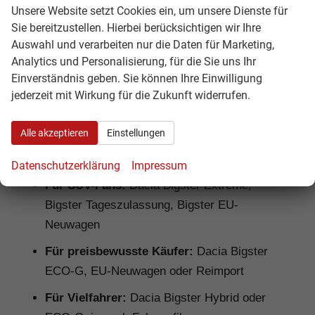
gutem Preis-Leistungs-Verhältnis suchen.
Unsere Website setzt Cookies ein, um unsere Dienste für
Hamburgcars prüft Ausstattung, Motorisierung,
Sie bereitzustellen. Hierbei berücksichtigen wir Ihre
Lieferzeit, Garantiebedingungen und
Auswahl und verarbeiten nur die Daten für Marketing,
Analytics und Personalisierung, für die Sie uns Ihr
Fahrzeugdetails transparent vor dem Kauf.
Einverständnis geben. Sie können Ihre Einwilligung
Für Familien:
Dacia Bigster Hybrid, Bigster
jederzeit mit Wirkung für die Zukunft widerrufen.
Journey, Bigster Extreme
Alle akzeptieren
Einstellungen
Für Pendler:
Dacia Bigster TCe, Bigster
Hybrid, Bigster ECO-G
Datenschutzerklärung
Impressum
Für SUV-Fans:
Dacia Bigster Extreme,
Bigster Tageszulassung, Bigster EU-
Neuwagen
Für preisbewusste Käufer:
Dacia Bigster
ECO-G, EU-Neuwagen oder Reimport
Für Vielfahrer:
Dacia Bigster Hybrid oder