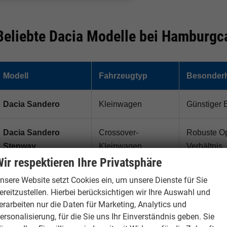
Beliebte Dacia Modelle bei Hamburgc
Modell
Fahrzeugtyp
Besonderh
Dacia Sandero
Kleinwagen
Günstiger 
Dacia Sandero
Crossover-
Robuste Opt
Stepway
Kleinwagen
Verhältnis
ir respektieren Ihre Privatsphäre
Dacia Duster
Kompakt-SUV
Robustes S
nsere Website setzt Cookies ein, um unsere Dienste für Sie
Angebot
ereitzustellen. Hierbei berücksichtigen wir Ihre Auswahl und
erarbeiten nur die Daten für Marketing, Analytics und
ersonalisierung, für die Sie uns Ihr Einverständnis geben. Sie
Dacia Bigster
Familien-SUV
Großes SUV 