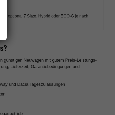
latz, optional 7 Sitze, Hybrid oder ECO-G je nach
it
as?
nen günstigen Neuwagen mit gutem Preis-Leistungs-
rung, Lieferzeit, Garantiebedingungen und
pway und Dacia Tageszulassungen
ter
ogasbetrieb