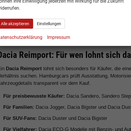
önnen Ihre Einwilligung jederzeit mit Wirkung für die Zukunft
Preisen
iderrufen.
Dacia Jogger
Familienauto / 7-
Sehr viel P
Alle akzeptieren
Einstellungen
Sitzer
Verfügbarke
atenschutzerklärung
Impressum
Dacia Reimport: Für wen lohnt sich d
Ein
Dacia Reimport
lohnt sich besonders für Käufer, die ei
erhältnis suchen. Hamburgcars prüft Ausstattung, Motorisie
ahrzeugdetails transparent vor dem Kauf.
Für preisbewusste Käufer:
Dacia Sandero, Sandero Ste
Für Familien:
Dacia Jogger, Dacia Bigster und Dacia Dus
Für SUV-Fans:
Dacia Duster und Dacia Bigster
Für Vielfahrer:
Dacia ECO-G Modelle mit Benzin- und Aut