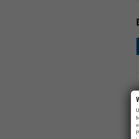
W
U
b
v
P