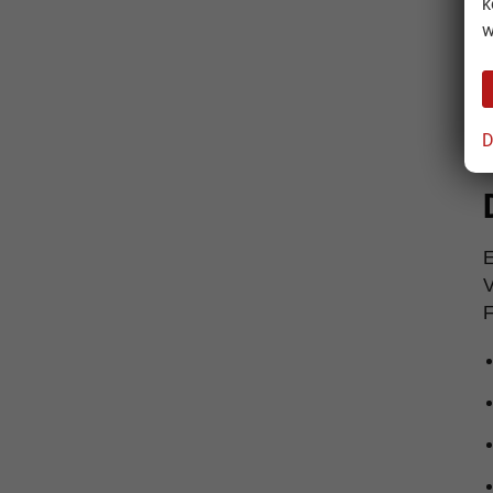
k
w
D
V
F