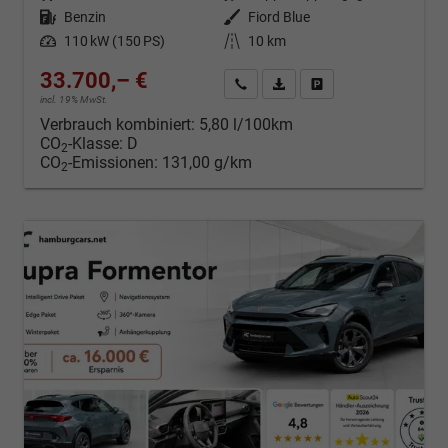
Kraftstoff
Benzin
Außenfarbe
Fiord Blue
Leistung
110 kW (150 PS)
Kilometerstand
10 km
33.700,– €
Kontakt & Angebot anfordern
PDF-Datei, Fahrzeugexposé d
Fahrzeug merken/Expo
incl. 19% MwSt.
Verbrauch kombiniert:
5,80 l/100km
CO
-Klasse:
D
2
CO
-Emissionen:
131,00 g/km
2