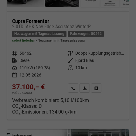
Cupra Formentor
2.0TDI AHK Nav Edge-Assistenz-WinterP
Neuwagen mit Tageszulassung
Fahrzeugnr.: 50462
sofort lieferbar
Neuwagen mit Tageszulassung
Fahrzeugnr.
50462
Getriebe
Doppelkupplungsgetriebe (DSG)
Kraftstoff
Diesel
Außenfarbe
Fjord Blau
Leistung
110 kW (150 PS)
Kilometerstand
10 km
12.05.2026
37.100,– €
Kontakt & Angebot anfordern
PDF-Datei, Fahrzeugexposé d
Fahrzeug merken/Expo
incl. 19% MwSt.
Verbrauch kombiniert:
5,10 l/100km
CO
-Klasse:
D
2
CO
-Emissionen:
134,00 g/km
2