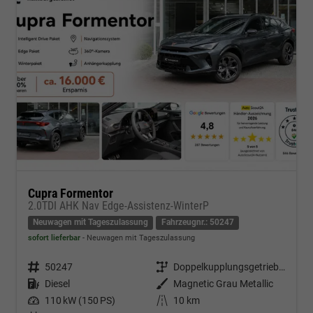
Cupra Formentor
2.0TDI AHK Nav Edge-Assistenz-WinterP
Neuwagen mit Tageszulassung
Fahrzeugnr.: 50247
sofort lieferbar
Neuwagen mit Tageszulassung
Fahrzeugnr.
50247
Getriebe
Doppelkupplungsgetriebe (DSG)
Kraftstoff
Diesel
Außenfarbe
Magnetic Grau Metallic
Leistung
110 kW (150 PS)
Kilometerstand
10 km