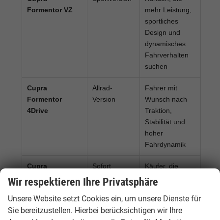
Formentor VZ
mehr Leistung,
sportliches
Design und
dynamisches
Fahrverhalten
suchen
Cupra
Allrad-
Fahrer mit
Formentor
Version
Wunsch nach
4Drive
Traktion,
Stabilität und
hoher
Fahrdynamik
Cupra
Sofort
Käufer, die
Formentor
verfügbar
schnell ein
Wir respektieren Ihre Privatsphäre
Tageszulassung
attraktives
Unsere Website setzt Cookies ein, um unsere Dienste für
Angebot mit
Sie bereitzustellen. Hierbei berücksichtigen wir Ihre
Rabatt suchen