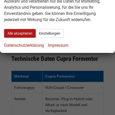
Auswahl und verarbeiten nur die Daten für Marketing,
Cupra
Neuwagen
Käufer, die sich
Analytics und Personalisierung, für die Sie uns Ihr
Formentor
im Zulauf
ein kommendes
Einverständnis geben. Sie können Ihre Einwilligung
Vorlauffahrzeug
Fahrzeug
jederzeit mit Wirkung für die Zukunft widerrufen.
frühzeitig
sichern
Alle akzeptieren
Einstellungen
möchten
Datenschutzerklärung
Impressum
Technische Daten Cupra Formentor
Merkmal
Cupra Formentor
Fahrzeugtyp
SUV-Coupé / Crossover
Antrieb
Benziner, Plug-in-Hybrid oder
Allrad, je nach Modell und
Verfügbarkeit