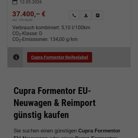
12.05.2026
37.400,– €
Kontakt & Angebot anfordern
PDF-Datei, Fahrzeugexposé d
Fahrzeug merken/Expo
incl. 19% MwSt.
Verbrauch kombiniert:
5,10 l/100km
CO
-Klasse:
D
2
CO
-Emissionen:
134,00 g/km
2
Cupra Formentor Reifenlabel
Cupra Formentor EU-
Neuwagen & Reimport
günstig kaufen
Sie suchen einen günstigen
Cupra Formentor