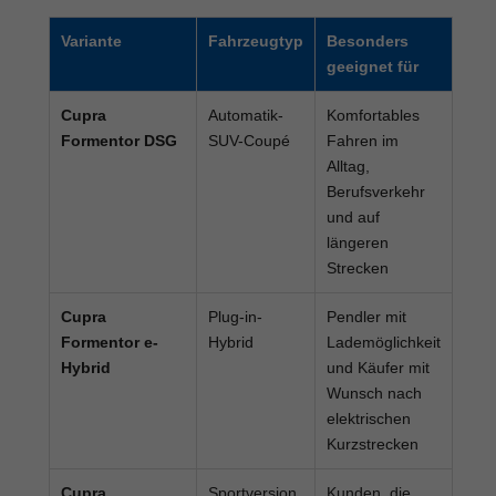
Variante
Fahrzeugtyp
Besonders
geeignet für
Cupra
Automatik-
Komfortables
Formentor DSG
SUV-Coupé
Fahren im
Alltag,
Berufsverkehr
und auf
längeren
Strecken
Cupra
Plug-in-
Pendler mit
Formentor e-
Hybrid
Lademöglichkeit
Hybrid
und Käufer mit
Wunsch nach
elektrischen
Kurzstrecken
Cupra
Sportversion
Kunden, die