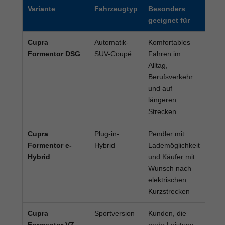
Variante
Fahrzeugtyp
Besonders
geeignet für
Cupra
Automatik-
Komfortables
Formentor DSG
SUV-Coupé
Fahren im
Alltag,
Berufsverkehr
und auf
längeren
Strecken
Cupra
Plug-in-
Pendler mit
Formentor e-
Hybrid
Lademöglichkeit
Hybrid
und Käufer mit
Wunsch nach
elektrischen
Kurzstrecken
Cupra
Sportversion
Kunden, die
Formentor VZ
mehr Leistung,