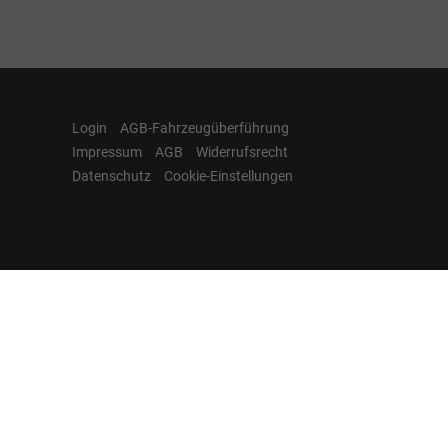
Login
AGB-Fahrzeugüberführung
Impressum
AGB
Widerrufsrecht
Datenschutz
Cookie-Einstellungen
Hamburgcars auf
Facebook, Instagram,
YouTube & WhatsApp
Folgen Sie Hamburgcars auf Social