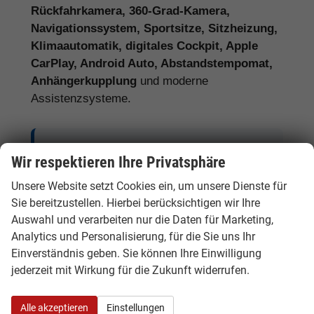
Rückfahrkamera, 360-Grad-Kamera,
Navigationssystem, Sportsitze, Sitzheizung,
Klimaautomatik, digitales Cockpit, Apple
CarPlay, Android Auto, Abstandstempomat,
Anhängerkupplung
und moderne
Assistenzsysteme.
Tipp:
Vergleichen Sie bei Audi EU-
Wir respektieren Ihre Privatsphäre
Neuwagen nicht nur den Kaufpreis,
Unsere Website setzt Cookies ein, um unsere Dienste für
sondern auch Ausstattung, Lieferzeit,
Sie bereitzustellen. Hierbei berücksichtigen wir Ihre
Garantieumfang und mögliche
Auswahl und verarbeiten nur die Daten für Marketing,
Zusatzkosten. So erkennen Sie den
Analytics und Personalisierung, für die Sie uns Ihr
tatsächlichen Preisvorteil.
Einverständnis geben. Sie können Ihre Einwilligung
jederzeit mit Wirkung für die Zukunft widerrufen.
Alle akzeptieren
Einstellungen