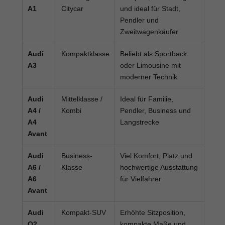
A1
Citycar
und ideal für Stadt,
Pendler und
Zweitwagenkäufer
Audi
Kompaktklasse
Beliebt als Sportback
A3
oder Limousine mit
moderner Technik
Audi
Mittelklasse /
Ideal für Familie,
A4 /
Kombi
Pendler, Business und
A4
Langstrecke
Avant
Audi
Business-
Viel Komfort, Platz und
A6 /
Klasse
hochwertige Ausstattung
A6
für Vielfahrer
Avant
Audi
Kompakt-SUV
Erhöhte Sitzposition,
Q2
kompakte Maße und