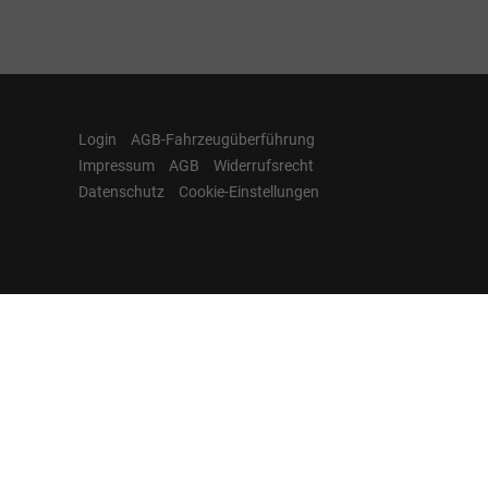
Login
AGB-Fahrzeugüberführung
Impressum
AGB
Widerrufsrecht
Datenschutz
Cookie-Einstellungen
Hamburgcars auf
Facebook, Instagram,
YouTube & WhatsApp
Folgen Sie Hamburgcars auf Social