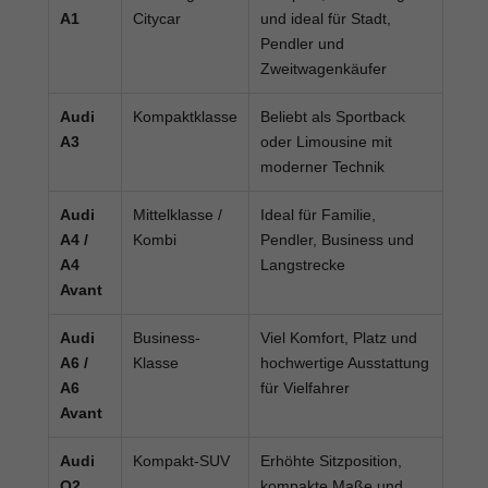
A1
Citycar
und ideal für Stadt,
Pendler und
Zweitwagenkäufer
Audi
Kompaktklasse
Beliebt als Sportback
A3
oder Limousine mit
moderner Technik
Audi
Mittelklasse /
Ideal für Familie,
A4 /
Kombi
Pendler, Business und
A4
Langstrecke
Avant
Audi
Business-
Viel Komfort, Platz und
A6 /
Klasse
hochwertige Ausstattung
A6
für Vielfahrer
Avant
Audi
Kompakt-SUV
Erhöhte Sitzposition,
Q2
kompakte Maße und