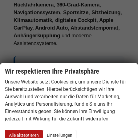
Rückfahrkamera, 360-Grad-Kamera,
Navigationssystem, Sportsitze, Sitzheizung,
Klimaautomatik, digitales Cockpit, Apple
CarPlay, Android Auto, Abstandstempomat,
Anhängerkupplung
und moderne
Assistenzsysteme.
Tipp:
Vergleichen Sie bei Audi EU-
Wir respektieren Ihre Privatsphäre
Neuwagen nicht nur den Kaufpreis,
Unsere Website setzt Cookies ein, um unsere Dienste für
sondern auch Ausstattung, Lieferzeit,
Sie bereitzustellen. Hierbei berücksichtigen wir Ihre
Garantieumfang und mögliche
Auswahl und verarbeiten nur die Daten für Marketing,
Zusatzkosten. So erkennen Sie den
Analytics und Personalisierung, für die Sie uns Ihr
tatsächlichen Preisvorteil.
Einverständnis geben. Sie können Ihre Einwilligung
jederzeit mit Wirkung für die Zukunft widerrufen.
Alle akzeptieren
Einstellungen