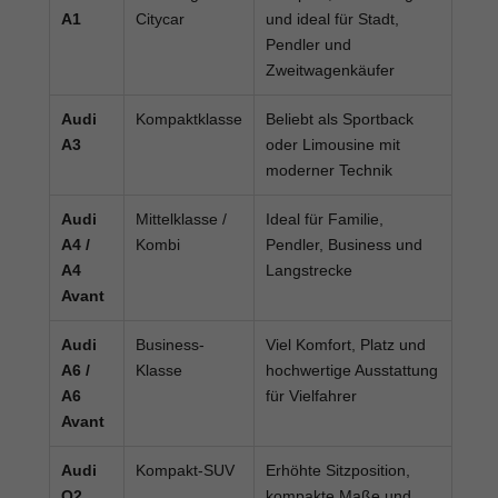
A1
Citycar
und ideal für Stadt,
Pendler und
Zweitwagenkäufer
Audi
Kompaktklasse
Beliebt als Sportback
A3
oder Limousine mit
moderner Technik
Audi
Mittelklasse /
Ideal für Familie,
A4 /
Kombi
Pendler, Business und
A4
Langstrecke
Avant
Audi
Business-
Viel Komfort, Platz und
A6 /
Klasse
hochwertige Ausstattung
A6
für Vielfahrer
Avant
Audi
Kompakt-SUV
Erhöhte Sitzposition,
Q2
kompakte Maße und