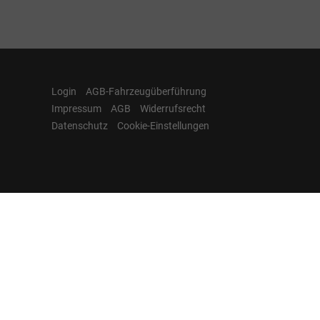
Login
AGB-Fahrzeugüberführung
Impressum
AGB
Widerrufsrecht
Datenschutz
Cookie-Einstellungen
Hamburgcars auf
Facebook, Instagram,
YouTube & WhatsApp
Folgen Sie Hamburgcars auf Social