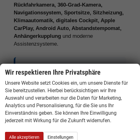
Rückfahrkamera, 360-Grad-Kamera,
Navigationssystem, Sportsitze, Sitzheizung,
Klimaautomatik, digitales Cockpit, Apple
CarPlay, Android Auto, Abstandstempomat,
Anhängerkupplung
und moderne
Assistenzsysteme.
Tipp:
Vergleichen Sie bei Audi EU-
Wir respektieren Ihre Privatsphäre
Neuwagen nicht nur den Kaufpreis,
Unsere Website setzt Cookies ein, um unsere Dienste für
sondern auch Ausstattung, Lieferzeit,
Sie bereitzustellen. Hierbei berücksichtigen wir Ihre
Garantieumfang und mögliche
Auswahl und verarbeiten nur die Daten für Marketing,
Zusatzkosten. So erkennen Sie den
Analytics und Personalisierung, für die Sie uns Ihr
tatsächlichen Preisvorteil.
Einverständnis geben. Sie können Ihre Einwilligung
jederzeit mit Wirkung für die Zukunft widerrufen.
Alle akzeptieren
Einstellungen