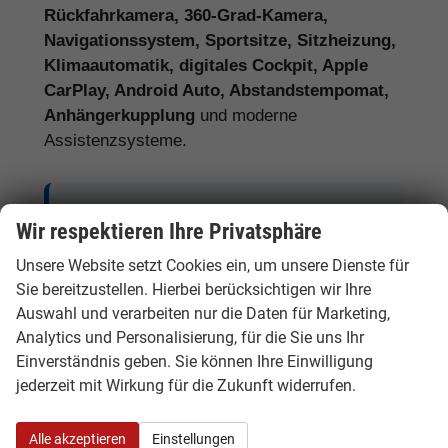
Rückfahrkamera, 360-Grad-Kamera,
Navigationssystem, Sportsitze, Sitzheizung,
Klimaautomatik, digitales Cockpit, Apple
CarPlay, Android Auto, Abstandstempomat,
Anhängerkupplung
und moderne
Assistenzsysteme.
Tipp:
Vergleichen Sie bei Audi EU-
Wir respektieren Ihre Privatsphäre
Neuwagen nicht nur den Kaufpreis,
Unsere Website setzt Cookies ein, um unsere Dienste für
sondern auch Ausstattung, Lieferzeit,
Sie bereitzustellen. Hierbei berücksichtigen wir Ihre
Garantieumfang und mögliche
Auswahl und verarbeiten nur die Daten für Marketing,
Zusatzkosten. So erkennen Sie den
Analytics und Personalisierung, für die Sie uns Ihr
tatsächlichen Preisvorteil.
Einverständnis geben. Sie können Ihre Einwilligung
jederzeit mit Wirkung für die Zukunft widerrufen.
Alle akzeptieren
Einstellungen