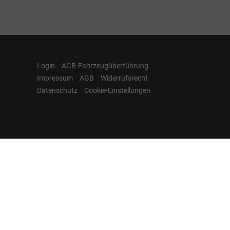
Login
AGB-Fahrzeugüberführung
Impressum
AGB
Widerrufsrecht
Datenschutz
Cookie-Einstellungen
Hamburgcars auf
Facebook, Instagram,
YouTube & WhatsApp
Folgen Sie Hamburgcars auf Social