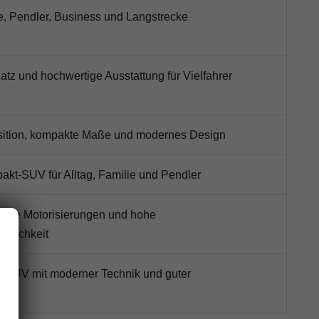
ie, Pendler, Business und Langstrecke
latz und hochwertige Ausstattung für Vielfahrer
sition, kompakte Maße und modernes Design
akt-SUV für Alltag, Familie und Pendler
starke Motorisierungen und hohe
uglichkeit
es SUV mit moderner Technik und guter
keit