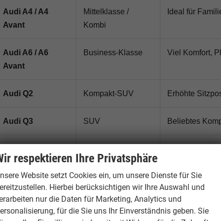
Audi A4 / A4
Mittelklasse /
Ideal für Famil
Avant
Kombi
Audi A6 / A6
Business-Klasse
Viel Komfort, P
Avant
Audi Q2
Kompakt-SUV
Erhöhte Sitzpo
Audi Q3
SUV
Beliebtes Komp
Audi Q5
Premium-SUV
Viel Komfort, 
ir respektieren Ihre Privatsphäre
Langstreckenta
nsere Website setzt Cookies ein, um unsere Dienste für Sie
ereitzustellen. Hierbei berücksichtigen wir Ihre Auswahl und
Audi Q4 e-tron
Elektro-SUV
Vollelektrisch
erarbeiten nur die Daten für Marketing, Analytics und
Alltagstauglich
ersonalisierung, für die Sie uns Ihr Einverständnis geben. Sie