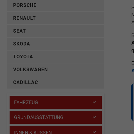
PORSCHE
S
N
RENAULT
A
SEAT
B
A
SKODA
g
TOYOTA
E
VOLKSWAGEN
CADILLAC
FAHRZEUG
GRUNDAUSSTATTUNG
INNEN & AUSSEN