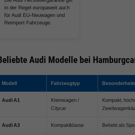
Die Audi Herstellergarantie gilt
in der Regel europaweit auch
für Audi EU-Neuwagen und
Reimport Fahrzeuge.
Beliebte Audi Modelle bei Hamburgca
Modell
Fahrzeugtyp
Besonderheit
Audi A1
Kleinwagen /
Kompakt, hochw
Citycar
Zweitwagenkäu
Audi A3
Kompaktklasse
Beliebt als Sp