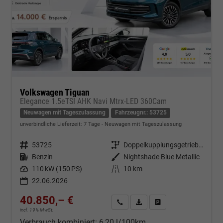
Volkswagen Tiguan
Elegance 1.5eTSI AHK Navi Mtrx-LED 360Cam
Neuwagen mit Tageszulassung
Fahrzeugnr.: 53725
unverbindliche Lieferzeit:
7 Tage
Neuwagen mit Tageszulassung
Fahrzeugnr.
53725
Getriebe
Doppelkupplungsgetriebe (DSG)
Kraftstoff
Benzin
Außenfarbe
Nightshade Blue Metallic
Leistung
110 kW (150 PS)
Kilometerstand
10 km
22.06.2026
40.850,– €
Kontakt & Angebot anfordern
PDF-Datei, Fahrzeugexposé d
Fahrzeug merken/Expo
incl. 19% MwSt.
Verbrauch kombiniert:
6,20 l/100km