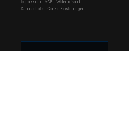
Impressum
AGB
Widerrufsrecht
Datenschutz
Cookie-Einstellungen
Hamburgcars auf
Facebook, Instagram,
YouTube & WhatsApp
Folgen Sie Hamburgcars auf Social
Media und entdecken Sie aktuelle EU-
Neuwagen, Reimport Fahrzeuge,
Lagerfahrzeuge, Werkbestellungen,
Elektroautos, Hybridfahrzeuge,
Fahrzeugvorstellungen,