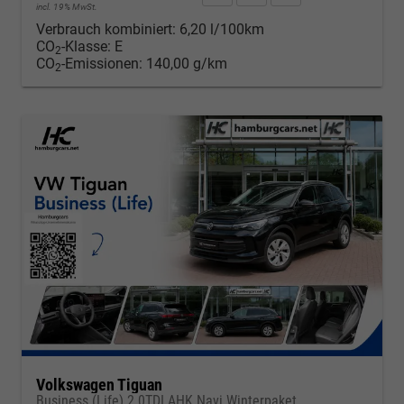
incl. 19% MwSt.
Verbrauch kombiniert:
6,20 l/100km
CO
-Klasse:
E
2
CO
-Emissionen:
140,00 g/km
2
Volkswagen Tiguan
Business (Life) 2.0TDI AHK Navi Winterpaket