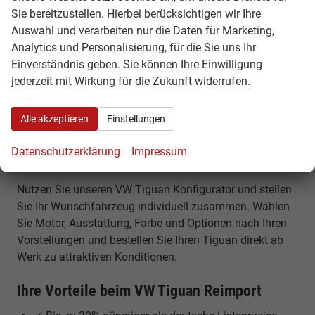
kaufen
Sie bereitzustellen. Hierbei berücksichtigen wir Ihre
Auswahl und verarbeiten nur die Daten für Marketing,
Der VW Tiguan gehört zu den beliebtesten SUVs Europas
Analytics und Personalisierung, für die Sie uns Ihr
und überzeugt durch modernes Design, hohe
Einverständnis geben. Sie können Ihre Einwilligung
Alltagstauglichkeit und innovative Technik. Bei
jederzeit mit Wirkung für die Zukunft widerrufen.
HamburgCars erhalten Sie den Tiguan als EU Neuwagen
Reimport besonders günstig – individuell konfigurierbar
oder als sofort verfügbares Fahrzeug.
Alle akzeptieren
Einstellungen
VW Tiguan Konfigurator – Neubestellung ab
Datenschutzerklärung
Impressum
Werk
Nutzen Sie unseren VW Tiguan Konfigurator und stellen
Sie Ihr Wunschfahrzeug individuell zusammen. Wählen
Sie Motor, Ausstattung, Farbe und Optionen nach Ihren
Vorstellungen und bestellen Sie Ihren Tiguan direkt ab
Werk zu attraktiven Konditionen.
Ihre Vorteile beim VW Tiguan Reimport