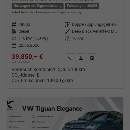
Neuwagen mit Tageszulassung
Fahrzeugnr.: 48855
sofort lieferbar
Neuwagen mit Tageszulassung
Fahrzeugnr.
48855
Getriebe
Doppelkupplungsgetriebe (DSG)
Kraftstoff
Diesel
Außenfarbe
Deep Black Perleffekt Metallic
Leistung
110 kW (150 PS)
Kilometerstand
10 km
22.06.2026
39.850,– €
Kontakt & Angebot anfordern
PDF-Datei, Fahrzeugexposé d
Fahrzeug merken/Expo
incl. 19% MwSt.
Verbrauch kombiniert:
5,30 l/100km
CO
-Klasse:
E
2
CO
-Emissionen:
139,00 g/km
2