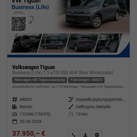
Volkswagen Tiguan
Business (Life) 1.5 eTSI DSG AHK Navi Winterpaket
Neuwagen mit Tageszulassung
Fahrzeugnr.: 48853
unverbindliche Lieferzeit: ca.7-10 Werktage
Neuwagen mit Tageszulassung
Fahrzeugnr.
48853
Getriebe
Doppelkupplungsgetriebe (DSG)
Kraftstoff
Benzin
Außenfarbe
Delfingrau Metallic
Leistung
110 kW (150 PS)
Kilometerstand
10 km
30.06.2026
37.950,– €
Kontakt & Angebot anfordern
PDF-Datei, Fahrzeugexposé d
Fahrzeug merken/Expo