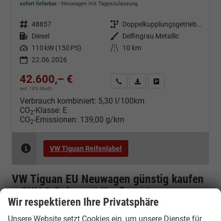
sofort lieferbar
Neuwagen mit Tageszulassung
Fahrzeugnr.
48857
Getriebe
Doppelkupplungsgetriebe (DSG)
Kraftstoff
Diesel
Außenfarbe
Delfingrau Metallic
Leistung
110 kW (150 PS)
Kilometerstand
10 km
22.06.2026
42.600,– €
Kontakt & Angebot anfordern
PDF-Datei, Fahrzeugexposé d
Fahrzeug merken/Expo
incl. 19% MwSt.
Verbrauch kombiniert:
5,30 l/100km
CO
-Klasse:
E
2
CO
-Emissionen:
139,00 g/km
2
VW Tiguan Reifenlabel
VW Tiguan EU Neuwagen günstig kaufen
– SUV & Reimport Konfigurator
Wir respektieren Ihre Privatsphäre
VW Tiguan als EU Neuwagen Reimport
Unsere Website setzt Cookies ein, um unsere Dienste für