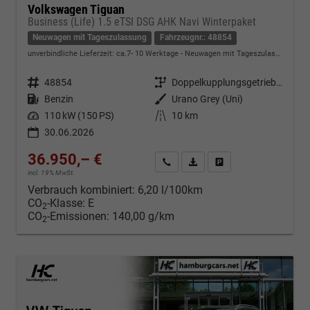
Volkswagen Tiguan
Business (Life) 1.5 eTSI DSG AHK Navi Winterpaket
Neuwagen mit Tageszulassung
Fahrzeugnr.: 48854
unverbindliche Lieferzeit: ca.7- 10 Werktage
Neuwagen mit Tageszulassung
Fahrzeugnr.
48854
Getriebe
Doppelkupplungsgetriebe (DSG)
Kraftstoff
Benzin
Außenfarbe
Urano Grey (Uni)
Leistung
110 kW (150 PS)
Kilometerstand
10 km
30.06.2026
36.950,– €
Kontakt & Angebot anfordern
PDF-Datei, Fahrzeugexposé d
Fahrzeug merken/Expo
incl. 19% MwSt.
Verbrauch kombiniert:
6,20 l/100km
CO
-Klasse:
E
2
CO
-Emissionen:
140,00 g/km
2