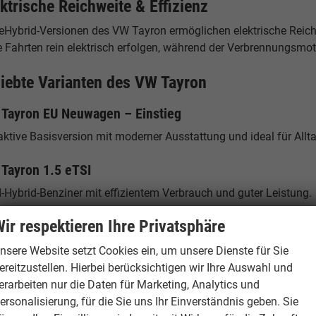
ktrische Reichweite & Effizienz
 eHybrid-Versionen des VW Tayron ermöglichen elektrische Reic
e Fahrten rein elektrisch erfolgen, während der Verbrennungsmot
liebte Varianten des VW Tayron
Tayron EU Neuwagen – Einstieg
aktive Basisversion mit moderner Ausstattung und ideal für Allt
Tayron 1.5 eTSI
-Hybrid-Benziner mit effizientem Verbrauch und guter Leistung.
ir respektieren Ihre Privatsphäre
Tayron 2.0 TDI
samer Diesel mit hoher Reichweite – ideal für Vielfahrer.
nsere Website setzt Cookies ein, um unsere Dienste für Sie
ereitzustellen. Hierbei berücksichtigen wir Ihre Auswahl und
Tayron eHybrid
erarbeiten nur die Daten für Marketing, Analytics und
ersonalisierung, für die Sie uns Ihr Einverständnis geben. Sie
-in-Hybrid mit elektrischer Reichweite und niedrigen Verbrauchs