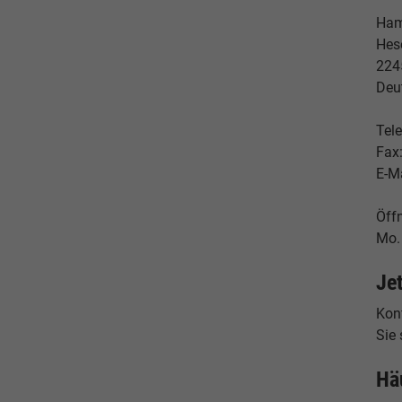
Ham
Hes
224
Deu
Tele
Fax
E-M
Öff
Mo. 
Je
Konf
Sie
Hä