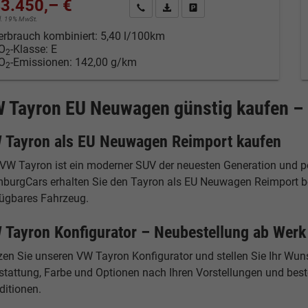
3.450,– €
Kontakt & Angebot anfordern
PDF-Datei, Fahrzeugexposé drucken
Fahrzeug merken/Expose dru
cl. 19% MwSt.
erbrauch kombiniert:
5,40 l/100km
O
-Klasse:
E
2
O
-Emissionen:
142,00 g/km
2
 Tayron EU Neuwagen günstig kaufen – 
 Tayron als EU Neuwagen Reimport kaufen
 VW Tayron ist ein moderner SUV der neuesten Generation und po
burgCars erhalten Sie den Tayron als EU Neuwagen Reimport beso
fügbares Fahrzeug.
 Tayron Konfigurator – Neubestellung ab Werk
zen Sie unseren VW Tayron Konfigurator und stellen Sie Ihr Wu
tattung, Farbe und Optionen nach Ihren Vorstellungen und beste
ditionen.