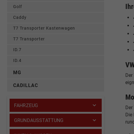
Ih
Golf
Caddy
T7 Transporter Kastenwagen
T7 Transporter
ID.7
ID.4
VW
MG
Der 
eign
CADILLAC
Mo
FAHRZEUG
Der 
Die 
GRUNDAUSSTATTUNG
run