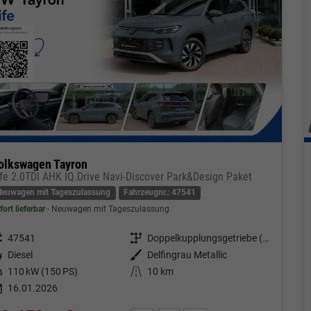
olkswagen Tayron
ife 2.0TDI AHK IQ.Drive Navi-Discover Park&Design Paket
Neuwagen mit Tageszulassung
Fahrzeugnr.: 47541
fort lieferbar
Neuwagen mit Tageszulassung
eugnr.
47541
Getriebe
Doppelkupplungsgetriebe (DSG)
tstoff
Diesel
Außenfarbe
Delfingrau Metallic
tung
110 kW (150 PS)
Kilometerstand
10 km
16.01.2026