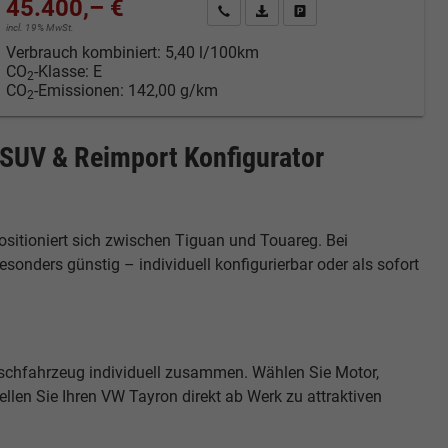
45.400,– €
cken
Kontakt & Angebot anfordern
PDF-Datei, Fahrzeugexposé druc
Fahrzeug merken/Expose 
incl. 19% MwSt.
Verbrauch kombiniert:
5,40 l/100km
CO
-Klasse:
E
2
CO
-Emissionen:
142,00 g/km
2
SUV & Reimport Konfigurator
sitioniert sich zwischen Tiguan und Touareg. Bei
nders günstig – individuell konfigurierbar oder als sofort
nschfahrzeug individuell zusammen. Wählen Sie Motor,
llen Sie Ihren VW Tayron direkt ab Werk zu attraktiven