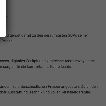
gungen.
rn und gehört damit zu den geräumigsten SUVs seiner
e Reisen.
reen, digitales Cockpit und zahlreiche Assistenzsysteme.
n sorgen für ein komfortables Fahrerlebnis.
ndern zu unterschiedlichen Preisen angeboten. Durch den
cher Ausstattung, Technik und voller Herstellergarantie.