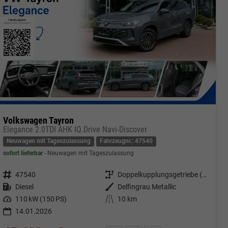
Volkswagen Tayron
Elegance 2.0TDI AHK IQ.Drive Navi-Discover
Neuwagen mit Tageszulassung
Fahrzeugnr.: 47540
sofort lieferbar
Neuwagen mit Tageszulassung
Fahrzeugnr.
47540
Getriebe
Doppelkupplungsgetriebe (DSG)
Kraftstoff
Diesel
Außenfarbe
Delfingrau Metallic
Leistung
110 kW (150 PS)
Kilometerstand
10 km
14.01.2026