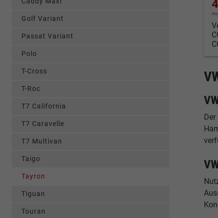
4
Caddy Maxi
in
Golf Variant
V
C
Passat Variant
C
Polo
T-Cross
VW
T-Roc
VW
T7 California
Der
T7 Caravelle
Ham
ver
T7 Multivan
Taigo
VW
Tayron
Nut
Auss
Tiguan
Kon
Touran