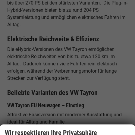
bis über 270 PS bei den stärksten Varianten. Die Plug-in-
Hybrid-Versionen bieten bis zu rund 204 PS
Systemleistung und ermöglichen elektrisches Fahren im
Alltag.
Elektrische Reichweite & Effizienz
Die eHybrid-Versionen des VW Tayron ermöglichen
elektrische Reichweiten von bis zu etwa 120 km im
Alltag. Dadurch können viele Fahrten rein elektrisch
erfolgen, während der Verbrennungsmotor für lange
Strecken zur Verfügung steht.
Beliebte Varianten des VW Tayron
VW Tayron EU Neuwagen – Einstieg
Attraktive Basisversion mit moderner Ausstattung und
ideal für Alltag und Familie.
Wir respektieren Ihre Privatsphäre