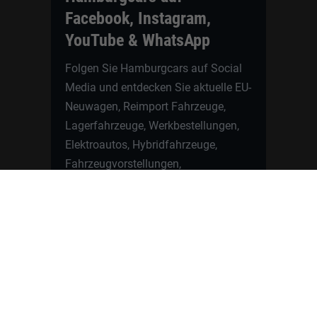
Facebook, Instagram,
YouTube & WhatsApp
Folgen Sie Hamburgcars auf Social
Media und entdecken Sie aktuelle EU-
Neuwagen, Reimport Fahrzeuge,
Lagerfahrzeuge, Werkbestellungen,
Elektroautos, Hybridfahrzeuge,
Fahrzeugvorstellungen,
Kundenfahrzeuge, Bewertungen und
neue Angebote rund um VW, Skoda,
Toyota, Nissan, Renault, Dacia,
CUPRA und viele weitere Marken.
Startseite
Fahrzeuge finden
Neuwagen Konfigurator
Reimport
Ratgeber
Finanzierung
Kontakt