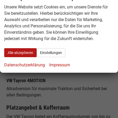
VW Tayron 1.5 eTSI
Unsere Website setzt Cookies ein, um unsere Dienste für
Mild-Hybrid-Benziner mit effizientem Verbrauch und
Sie bereitzustellen. Hierbei berücksichtigen wir Ihre
guter Leistung.
Auswahl und verarbeiten nur die Daten für Marketing,
Analytics und Personalisierung, für die Sie uns Ihr
VW Tayron 2.0 TDI
Einverständnis geben. Sie können Ihre Einwilligung
Sparsamer Diesel mit hoher Reichweite – ideal für
jederzeit mit Wirkung für die Zukunft widerrufen.
Vielfahrer.
Alle akzeptieren
Einstellungen
VW Tayron eHybrid
Plug-in-Hybrid mit elektrischer Reichweite und niedrigen
Datenschutzerklärung
Impressum
Verbrauchswerten.
VW Tayron 4MOTION
Allradversion für maximale Traktion und Sicherheit bei
allen Bedingungen.
Platzangebot & Kofferraum
Der VW Tayron bietet ein Kofferraumvolumen von bis zu