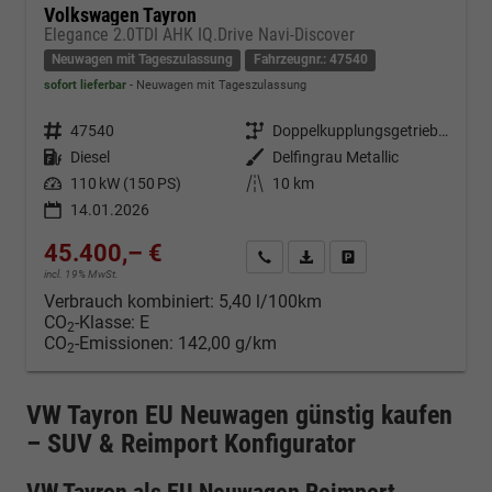
Volkswagen Tayron
Elegance 2.0TDI AHK IQ.Drive Navi-Discover
Neuwagen mit Tageszulassung
Fahrzeugnr.: 47540
sofort lieferbar
Neuwagen mit Tageszulassung
Fahrzeugnr.
47540
Getriebe
Doppelkupplungsgetriebe (DSG)
Kraftstoff
Diesel
Außenfarbe
Delfingrau Metallic
Leistung
110 kW (150 PS)
Kilometerstand
10 km
14.01.2026
45.400,– €
Kontakt & Angebot anfordern
PDF-Datei, Fahrzeugexposé d
Fahrzeug merken/Expo
incl. 19% MwSt.
Verbrauch kombiniert:
5,40 l/100km
CO
-Klasse:
E
2
CO
-Emissionen:
142,00 g/km
2
VW Tayron EU Neuwagen günstig kaufen
– SUV & Reimport Konfigurator