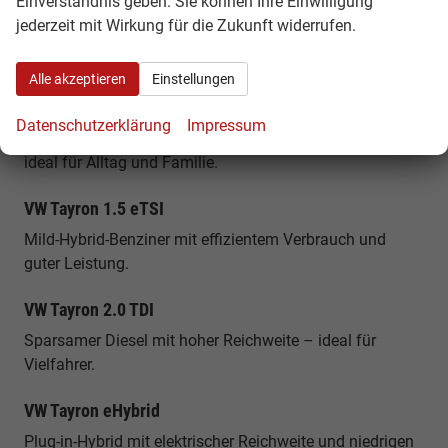
Einverständnis geben. Sie können Ihre Einwilligung
Strecken zur Verfügung steht.
jederzeit mit Wirkung für die Zukunft widerrufen.
Beliebte Varianten des VW Tayron
Alle akzeptieren
Einstellungen
VW Tayron EU Neuwagen – Einstieg
Datenschutzerklärung
Impressum
Attraktive Basisversion mit moderner Ausstattung und
ideal für Alltag und Familie.
VW Tayron 1.5 eTSI
Mild-Hybrid-Benziner mit effizientem Verbrauch und
guter Leistung.
VW Tayron 2.0 TDI
Sparsamer Diesel mit hoher Reichweite – ideal für
Vielfahrer.
VW Tayron eHybrid
Plug-in-Hybrid mit elektrischer Reichweite und niedrigen