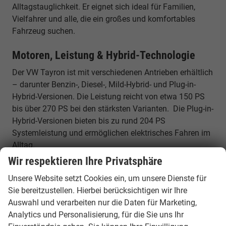
Alltagstauglichkeit. Er eignet sich ideal für Familien,
Vielfahrer und alle, die ein großes und komfortables
Fahrzeug suchen.
Motoren, Leistung & Hybrid-Technologie
Der VW Tayron ist mit verschiedenen Antrieben erhältlich
– darunter Benzin-, Diesel-, Mild-Hybrid- und Plug-in-
Hybrid-Versionen. Die Leistung reicht von etwa 150 PS
bis über 270 PS bei den stärksten Varianten. Die Plug-in-
Hybrid-Versionen bieten bis zu rund 204 PS
Systemleistung und ermöglichen elektrisches Fahren im
Alltag.
Wir respektieren Ihre Privatsphäre
Elektrische Reichweite & Effizienz
Unsere Website setzt Cookies ein, um unsere Dienste für
Die eHybrid-Versionen des VW Tayron ermöglichen
Sie bereitzustellen. Hierbei berücksichtigen wir Ihre
elektrische Reichweiten von bis zu etwa 120 km im
Auswahl und verarbeiten nur die Daten für Marketing,
Alltag. Dadurch können viele Fahrten rein elektrisch
Analytics und Personalisierung, für die Sie uns Ihr
erfolgen, während der Verbrennungsmotor für lange