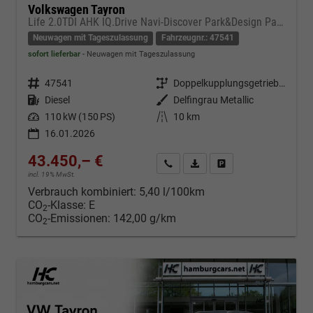
Volkswagen Tayron
Life 2.0TDI AHK IQ.Drive Navi-Discover Park&Design Paket
Neuwagen mit Tageszulassung
Fahrzeugnr.: 47541
sofort lieferbar
Neuwagen mit Tageszulassung
Fahrzeugnr.
47541
Getriebe
Doppelkupplungsgetriebe (DSG)
Kraftstoff
Diesel
Außenfarbe
Delfingrau Metallic
Leistung
110 kW (150 PS)
Kilometerstand
10 km
16.01.2026
43.450,– €
Kontakt & Angebot anfordern
PDF-Datei, Fahrzeugexposé d
Fahrzeug merken/Expo
incl. 19% MwSt.
Verbrauch kombiniert:
5,40 l/100km
CO
-Klasse:
E
2
CO
-Emissionen:
142,00 g/km
2