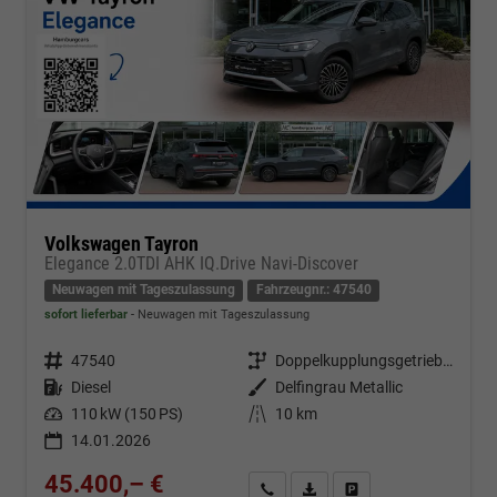
Volkswagen Tayron
Elegance 2.0TDI AHK IQ.Drive Navi-Discover
Neuwagen mit Tageszulassung
Fahrzeugnr.: 47540
sofort lieferbar
Neuwagen mit Tageszulassung
Fahrzeugnr.
47540
Getriebe
Doppelkupplungsgetriebe (DSG)
Kraftstoff
Diesel
Außenfarbe
Delfingrau Metallic
Leistung
110 kW (150 PS)
Kilometerstand
10 km
14.01.2026
45.400,– €
Kontakt & Angebot anfordern
PDF-Datei, Fahrzeugexposé d
Fahrzeug merken/Expo