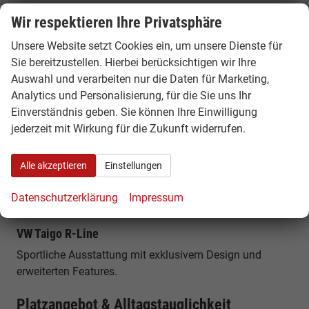
Wir respektieren Ihre Privatsphäre
VW Taigo 1.0 TSI 95 / 110 PS
Unsere Website setzt Cookies ein, um unsere Dienste für
Effiziente Benzinmotoren mit niedrigem Verbrauch und
Sie bereitzustellen. Hierbei berücksichtigen wir Ihre
guter Leistung für den Alltag.
Auswahl und verarbeiten nur die Daten für Marketing,
VW Taigo 1.5 TSI 150 PS
Analytics und Personalisierung, für die Sie uns Ihr
Einverständnis geben. Sie können Ihre Einwilligung
Leistungsstärkere Variante mit sportlicher Fahrdynamik
jederzeit mit Wirkung für die Zukunft widerrufen.
und hohem Fahrkomfort.
VW Taigo DSG Automatik
Alle akzeptieren
Einstellungen
Komfortable Automatikversion für entspanntes Fahren
Datenschutzerklärung
Impressum
im Stadtverkehr und auf langen Strecken.
VW Taigo R-Line
Sportliche Ausstattung mit exklusivem Design und
erweiterten Features.
Platzangebot & Alltagstauglichkeit