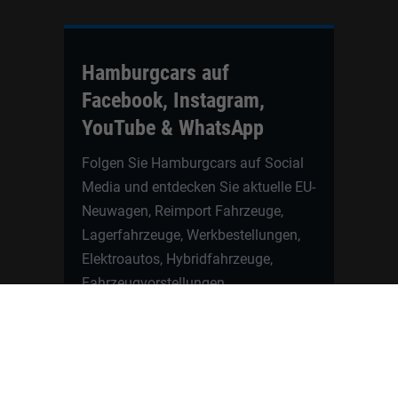
Hamburgcars auf
Facebook, Instagram,
YouTube & WhatsApp
Folgen Sie Hamburgcars auf Social
Media und entdecken Sie aktuelle EU-
Neuwagen, Reimport Fahrzeuge,
Lagerfahrzeuge, Werkbestellungen,
Elektroautos, Hybridfahrzeuge,
Fahrzeugvorstellungen,
Kundenfahrzeuge, Bewertungen und
neue Angebote rund um VW, Skoda,
Toyota, Nissan, Renault, Dacia,
CUPRA und viele weitere Marken.