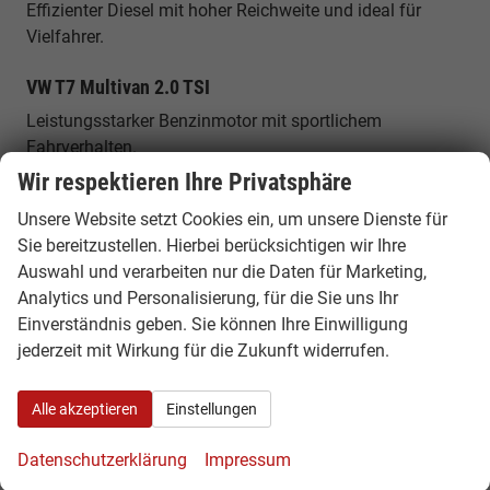
Effizienter Diesel mit hoher Reichweite und ideal für
Vielfahrer.
VW T7 Multivan 2.0 TSI
Leistungsstarker Benzinmotor mit sportlichem
Fahrverhalten.
Wir respektieren Ihre Privatsphäre
VW T7 Multivan eHybrid
Unsere Website setzt Cookies ein, um unsere Dienste für
Plug-in-Hybrid mit elektrischem Fahranteil und hoher
Sie bereitzustellen. Hierbei berücksichtigen wir Ihre
Effizienz im Alltag.
Auswahl und verarbeiten nur die Daten für Marketing,
Analytics und Personalisierung, für die Sie uns Ihr
Maße, Platz & Innenraum
Einverständnis geben. Sie können Ihre Einwilligung
Der VW T7 Multivan ist rund 4,97 bis 5,17 Meter lang
jederzeit mit Wirkung für die Zukunft widerrufen.
und bietet Platz für bis zu 7 Personen. Der flexible
Innenraum mit verschiebbaren Sitzen und großem
Alle akzeptieren
Einstellungen
Ladevolumen macht ihn zu einem der praktischsten
Vans seiner Klasse.
Datenschutzerklärung
Impressum