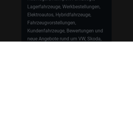
Lagerfahrzeuge, Werkbestellungen,
Elektroautos, Hybridfahrzeuge,
Fahrzeugvorstellungen,
Kundenfahrzeuge, Bewertungen und
neue Angebote rund um VW, Skoda,
Toyota, Nissan, Renault, Dacia,
CUPRA und viele weitere Marken.
Startseite
Fahrzeuge finden
Neuwagen Konfigurator
Reimport
Ratgeber
Finanzierung
Kontakt
Hamburgcars GmbH · Heselstücken 19 ·
22453 Hamburg
WhatsApp Kontakt
📲
Jetzt direkt schreiben