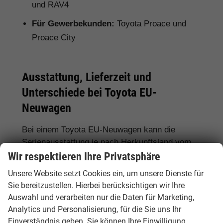
und RAV4
Für Gewerbekunden:
Toyota Proace und
Proace City
Ausstattung, Lieferzeit und
Unterschiede bei Toyota EU-
Neuwagen
Bei einem Toyota EU-Neuwagen kann die
Serienausstattung je nach Herkunftsland vom
deutschen Modell abweichen. Deshalb lohnt
Wir respektieren Ihre Privatsphäre
sich ein genauer Vergleich. Hamburgcars achtet
Unsere Website setzt Cookies ein, um unsere Dienste für
für Sie auf wichtige Details wie Motorisierung,
Sie bereitzustellen. Hierbei berücksichtigen wir Ihre
Hybridantrieb, Ausstattungslinie,
Auswahl und verarbeiten nur die Daten für Marketing,
Assistenzsysteme, Lieferzeit, Garantie und
Analytics und Personalisierung, für die Sie uns Ihr
Fahrzeugdokumente.
Einverständnis geben. Sie können Ihre Einwilligung